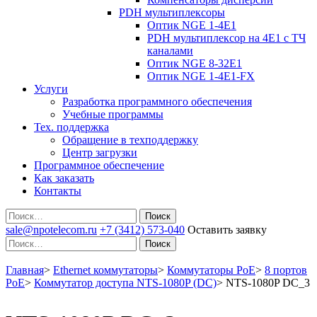
PDH мультиплексоры
Оптик NGE 1-4E1
PDH мультиплексор на 4Е1 с ТЧ
каналами
Оптик NGE 8-32E1
Оптик NGE 1-4E1-FX
Услуги
Разработка программного обеспечения
Учебные программы
Тех. поддержка
Обращение в техподдержку
Центр загрузки
Программное обеспечение
Как заказать
Контакты
Поиск
sale@npotelecom.ru
+7 (3412) 573-040
Оставить заявку
Поиск
Главная
>
Ethernet коммутаторы
>
Коммутаторы PoE
>
8 портов
PoE
>
Коммутатор доступа NTS-1080P (DC)
>
NTS-1080P DC_3