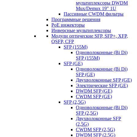
мультиплексоры DWDM
Mux/Demux 19" 1U
Пассивные CWDM фильтры
Программные решения
PoE инжекторы
Инверсные мультиплексоры
Модули оптические SFP, SFP+, XFP,
QSFP, CFP
SFP (155M)
Одноволоконные (Bi Di)
SFP (155M)
SFP (GE)
Одноволоконные (Bi Di)
SFP (GE)
Двухволоконные SFP (GE)
Электрические SFP (GE)
DWDM SFP (GE)
CWDM SFP (GE)
SFP (2,5G)
Одноволоконные (Bi Di)
SFP (2,5G)
Двухволоконные SFP
(2,5G)
CWDM SFP (2,5G)
DWDM SFP (2,5G)