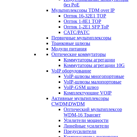
без PoE
Мультиплексоры TDM over IP
Оптик 16-32E1 TOP
Оптик 1-8E1 TOP
Оптик 1-2E1 SFP ToP
САТС/РАТС
Первичные мультиплексоры
Транковые шлюзы
Модули питания
Оптические коммутаторы
Коммутаторы агрегации
Коммутаторы агрегации 10G
VoIP оборудование
VoIP-шлюзы многопортовые
VoIP-шлюзы малопортовые
VoIP-GSM шлюз
Комплектующие VOIP
Активные мультиплексоры
CWDM\DWDM
Оптический мультиплексор
WDM-16 Транзит
Усилители мощности
Линейные усилители
Предусилители
Компенсаторы дисперсии