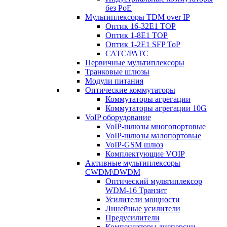
без PoE
Мультиплексоры TDM over IP
Оптик 16-32E1 TOP
Оптик 1-8E1 TOP
Оптик 1-2E1 SFP ToP
САТС/РАТС
Первичные мультиплексоры
Транковые шлюзы
Модули питания
Оптические коммутаторы
Коммутаторы агрегации
Коммутаторы агрегации 10G
VoIP оборудование
VoIP-шлюзы многопортовые
VoIP-шлюзы малопортовые
VoIP-GSM шлюз
Комплектующие VOIP
Активные мультиплексоры
CWDM\DWDM
Оптический мультиплексор
WDM-16 Транзит
Усилители мощности
Линейные усилители
Предусилители
Компенсаторы дисперсии