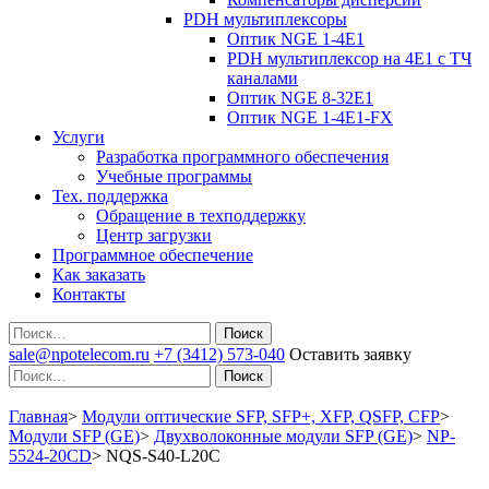
PDH мультиплексоры
Оптик NGE 1-4E1
PDH мультиплексор на 4Е1 с ТЧ
каналами
Оптик NGE 8-32E1
Оптик NGE 1-4E1-FX
Услуги
Разработка программного обеспечения
Учебные программы
Тех. поддержка
Обращение в техподдержку
Центр загрузки
Программное обеспечение
Как заказать
Контакты
Поиск
sale@npotelecom.ru
+7 (3412) 573-040
Оставить заявку
Поиск
Главная
>
Модули оптические SFP, SFP+, XFP, QSFP, CFP
>
Модули SFP (GE)
>
Двухволоконные модули SFP (GE)
>
NP-
5524-20CD
>
NQS-S40-L20C