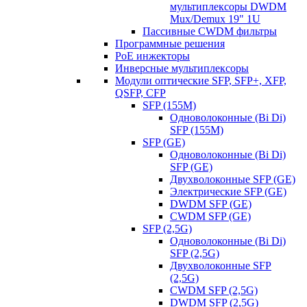
мультиплексоры DWDM
Mux/Demux 19" 1U
Пассивные CWDM фильтры
Программные решения
PoE инжекторы
Инверсные мультиплексоры
Модули оптические SFP, SFP+, XFP,
QSFP, CFP
SFP (155M)
Одноволоконные (Bi Di)
SFP (155M)
SFP (GE)
Одноволоконные (Bi Di)
SFP (GE)
Двухволоконные SFP (GE)
Электрические SFP (GE)
DWDM SFP (GE)
CWDM SFP (GE)
SFP (2,5G)
Одноволоконные (Bi Di)
SFP (2,5G)
Двухволоконные SFP
(2,5G)
CWDM SFP (2,5G)
DWDM SFP (2,5G)