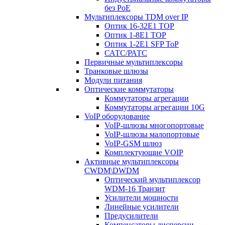
без PoE
Мультиплексоры TDM over IP
Оптик 16-32E1 TOP
Оптик 1-8E1 TOP
Оптик 1-2E1 SFP ToP
САТС/РАТС
Первичные мультиплексоры
Транковые шлюзы
Модули питания
Оптические коммутаторы
Коммутаторы агрегации
Коммутаторы агрегации 10G
VoIP оборудование
VoIP-шлюзы многопортовые
VoIP-шлюзы малопортовые
VoIP-GSM шлюз
Комплектующие VOIP
Активные мультиплексоры
CWDM\DWDM
Оптический мультиплексор
WDM-16 Транзит
Усилители мощности
Линейные усилители
Предусилители
Компенсаторы дисперсии