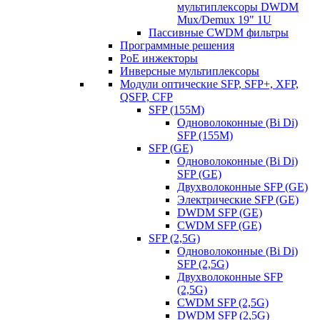
мультиплексоры DWDM
Mux/Demux 19" 1U
Пассивные CWDM фильтры
Программные решения
PoE инжекторы
Инверсные мультиплексоры
Модули оптические SFP, SFP+, XFP,
QSFP, CFP
SFP (155M)
Одноволоконные (Bi Di)
SFP (155M)
SFP (GE)
Одноволоконные (Bi Di)
SFP (GE)
Двухволоконные SFP (GE)
Электрические SFP (GE)
DWDM SFP (GE)
CWDM SFP (GE)
SFP (2,5G)
Одноволоконные (Bi Di)
SFP (2,5G)
Двухволоконные SFP
(2,5G)
CWDM SFP (2,5G)
DWDM SFP (2,5G)