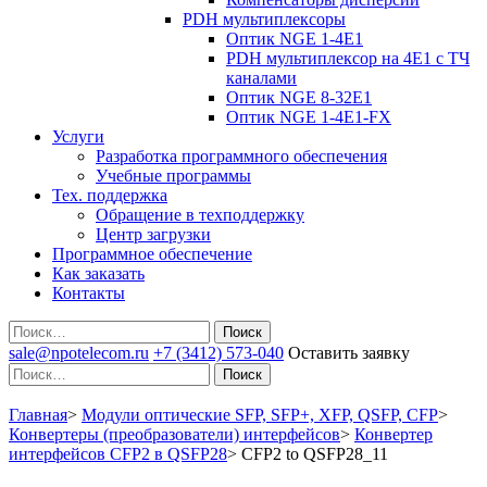
PDH мультиплексоры
Оптик NGE 1-4E1
PDH мультиплексор на 4Е1 с ТЧ
каналами
Оптик NGE 8-32E1
Оптик NGE 1-4E1-FX
Услуги
Разработка программного обеспечения
Учебные программы
Тех. поддержка
Обращение в техподдержку
Центр загрузки
Программное обеспечение
Как заказать
Контакты
Поиск
sale@npotelecom.ru
+7 (3412) 573-040
Оставить заявку
Поиск
Главная
>
Модули оптические SFP, SFP+, XFP, QSFP, CFP
>
Конвертеры (преобразователи) интерфейсов
>
Конвертер
интерфейсов CFP2 в QSFP28
>
CFP2 to QSFP28_11