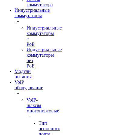
коммутатора
Индустриальные
коммутаторы
+
-
Индустриальные
коммутаторы
c
PoE
Индустриальные
коммутаторы
без
PoE
Модули
питания
VoIP
оборудование
+
-
VoIP-
шлюзы
многопортовые
+
-
Тип
основного
порта: