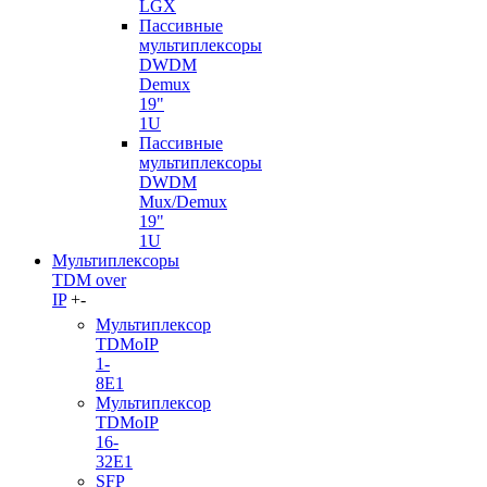
LGX
Пассивные
мультиплексоры
DWDM
Demux
19"
1U
Пассивные
мультиплексоры
DWDM
Mux/Demux
19"
1U
Мультиплексоры
TDM over
IP
+
-
Мультиплексор
TDMoIP
1-
8E1
Мультиплексор
TDMoIP
16-
32E1
SFP