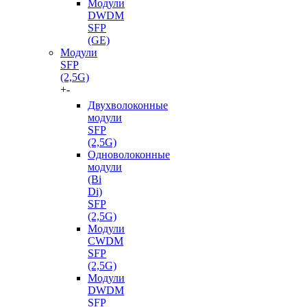
Модули
DWDM
SFP
(GE)
Модули
SFP
(2,5G)
+
-
Двухволоконные
модули
SFP
(2,5G)
Одноволоконные
модули
(Bi
Di)
SFP
(2,5G)
Модули
CWDM
SFP
(2,5G)
Модули
DWDM
SFP