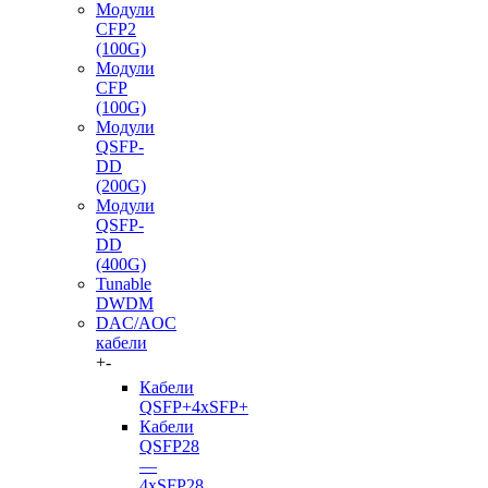
Модули
CFP2
(100G)
Модули
CFP
(100G)
Модули
QSFP-
DD
(200G)
Модули
QSFP-
DD
(400G)
Tunable
DWDM
DAC/AOC
кабели
+
-
Кабели
QSFP+4xSFP+
Кабели
QSFP28
—
4xSFP28