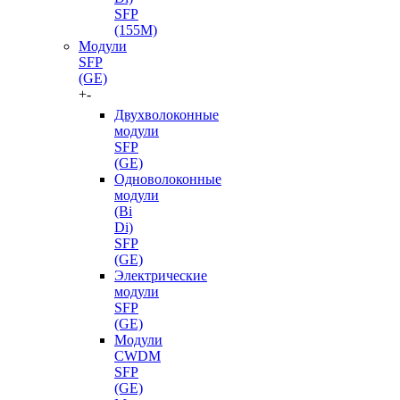
SFP
(155M)
Модули
SFP
(GE)
+
-
Двухволоконные
модули
SFP
(GE)
Одноволоконные
модули
(Bi
Di)
SFP
(GE)
Электрические
модули
SFP
(GE)
Модули
CWDM
SFP
(GE)