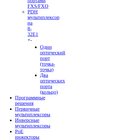
портами
FXS/FXO
PDH
мультиплексор
на
8-
32Е1
+
-
Один
оптический
порт
(точка-
точка)
Два
оптических
порта
(кольцо)
Программные
решения
Первичные
мультиплексоры
Инверсные
мультиплексоры
PoE
инжекторы