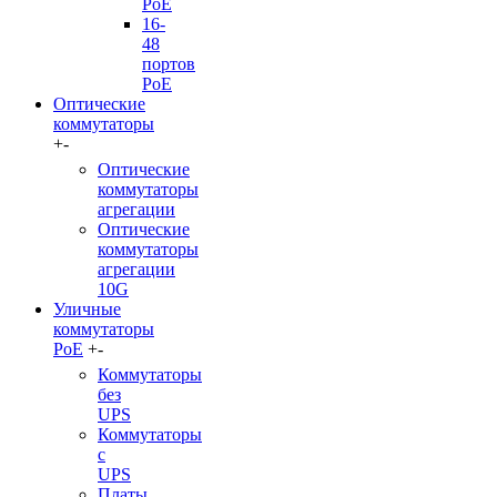
PoE
16-
48
портов
PoE
Оптические
коммутаторы
+
-
Оптические
коммутаторы
агрегации
Оптические
коммутаторы
агрегации
10G
Уличные
коммутаторы
PoE
+
-
Коммутаторы
без
UPS
Коммутаторы
с
UPS
Платы