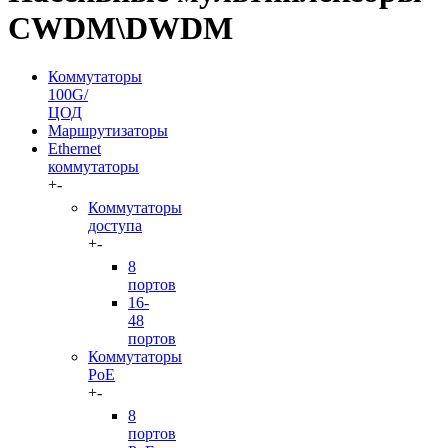
CWDM\DWDM
Коммутаторы
100G/
ЦОД
Маршрутизаторы
Ethernet
коммутаторы
+
-
Коммутаторы
доступа
+
-
8
портов
16-
48
портов
Коммутаторы
PoE
+
-
8
портов