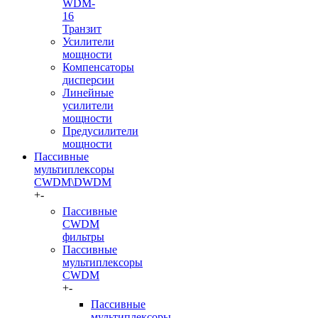
WDM-
16
Транзит
Усилители
мощности
Компенсаторы
дисперсии
Линейные
усилители
мощности
Предусилители
мощности
Пассивные
мультиплексоры
CWDM\DWDM
+
-
Пассивные
CWDM
фильтры
Пассивные
мультиплексоры
CWDM
+
-
Пассивные
мультиплексоры