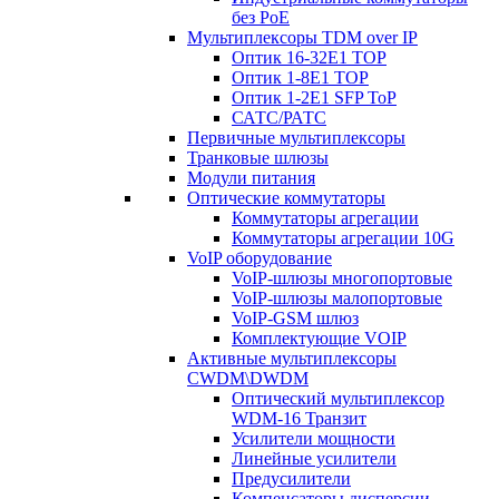
без PoE
Мультиплексоры TDM over IP
Оптик 16-32E1 TOP
Оптик 1-8E1 TOP
Оптик 1-2E1 SFP ToP
САТС/РАТС
Первичные мультиплексоры
Транковые шлюзы
Модули питания
Оптические коммутаторы
Коммутаторы агрегации
Коммутаторы агрегации 10G
VoIP оборудование
VoIP-шлюзы многопортовые
VoIP-шлюзы малопортовые
VoIP-GSM шлюз
Комплектующие VOIP
Активные мультиплексоры
CWDM\DWDM
Оптический мультиплексор
WDM-16 Транзит
Усилители мощности
Линейные усилители
Предусилители
Компенсаторы дисперсии