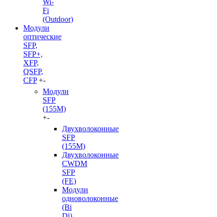
Wi-
Fi
(Outdoor)
Модули
оптические
SFP,
SFP+,
XFP,
QSFP,
CFP
+
-
Модули
SFP
(155M)
+
-
Двухволоконные
SFP
(155M)
Двухволоконные
CWDM
SFP
(FE)
Модули
одноволоконные
(Bi
Di)