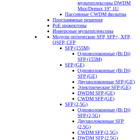
мультиплексоры DWDM
Mux/Demux 19" 1U
Пассивные CWDM фильтры
Программные решения
PoE инжекторы
Инверсные мультиплексоры
Модули оптические SFP, SFP+, XFP,
QSFP, CFP
SFP (155M)
Одноволоконные (Bi Di)
SFP (155M)
SFP (GE)
Одноволоконные (Bi Di)
SFP (GE)
Двухволоконные SFP (GE)
Электрические SFP (GE)
DWDM SFP (GE)
CWDM SFP (GE)
SFP (2,5G)
Одноволоконные (Bi Di)
SFP (2,5G)
Двухволоконные SFP
(2,5G)
CWDM SFP (2,5G)
DWDM SFP (2,5G)