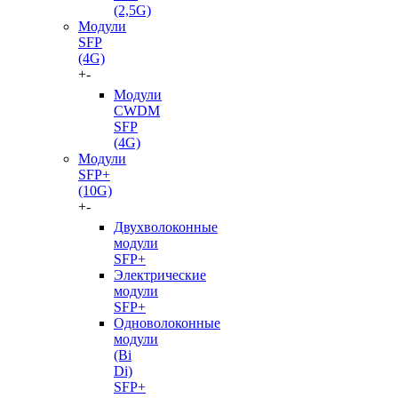
(2,5G)
Модули
SFP
(4G)
+
-
Модули
CWDM
SFP
(4G)
Модули
SFP+
(10G)
+
-
Двухволоконные
модули
SFP+
Электрические
модули
SFP+
Одноволоконные
модули
(Bi
Di)
SFP+