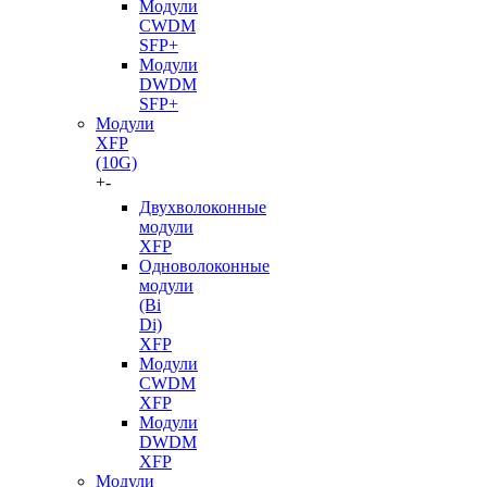
Модули
CWDM
SFP+
Модули
DWDM
SFP+
Модули
XFP
(10G)
+
-
Двухволоконные
модули
XFP
Одноволоконные
модули
(Bi
Di)
XFP
Модули
CWDM
XFP
Модули
DWDM
XFP
Модули