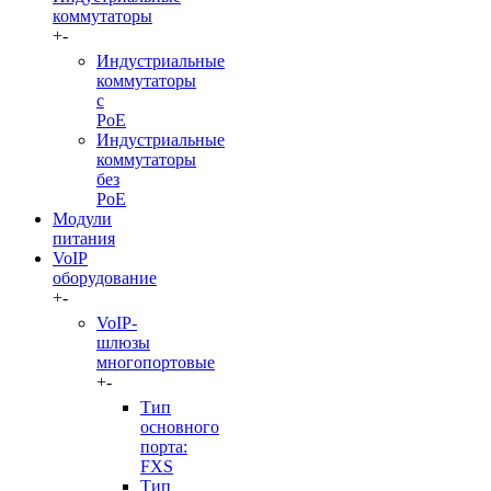
коммутаторы
+
-
Индустриальные
коммутаторы
c
PoE
Индустриальные
коммутаторы
без
PoE
Модули
питания
VoIP
оборудование
+
-
VoIP-
шлюзы
многопортовые
+
-
Тип
основного
порта:
FXS
Тип