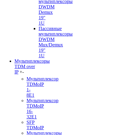
мультиплексоры
DWDM
Demux
19"
1U
Пассивные
мультиплексоры
DWDM
Mux/Demux
19"
1U
Мультиплексоры
TDM over
IP
+
-
Мультиплексор
TDMoIP
1-
8E1
Мультиплексор
TDMoIP
16-
32E1
SFP
TDMoIP
Мультиплексоры