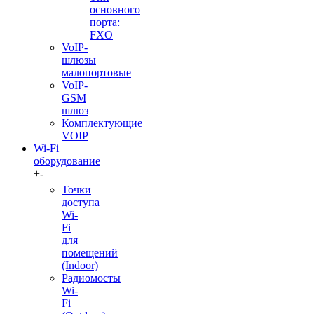
основного
порта:
FXO
VoIP-
шлюзы
малопортовые
VoIP-
GSM
шлюз
Комплектующие
VOIP
Wi-Fi
оборудование
+
-
Точки
доступа
Wi-
Fi
для
помещений
(Indoor)
Радиомосты
Wi-
Fi