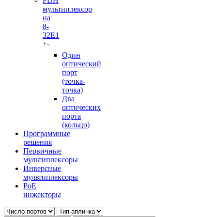
PDH
мультиплексор
на
8-
32Е1
+
-
Один
оптический
порт
(точка-
точка)
Два
оптических
порта
(кольцо)
Программные
решения
Первичные
мультиплексоры
Инверсные
мультиплексоры
PoE
инжекторы