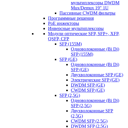
мультиплексоры DWDM
Mux/Demux 19" 1U
Пассивные CWDM фильтры
Программные решения
PoE инжекторы
Инверсные мультиплексоры
Модули оптические SFP, SFP+, XFP,
QSFP, CFP
SFP (155M)
Одноволоконные (Bi Di)
SFP (155M)
SFP (GE)
Одноволоконные (Bi Di)
SFP (GE)
Двухволоконные SFP (GE)
Электрические SFP (GE)
DWDM SFP (GE)
CWDM SFP (GE)
SFP (2,5G)
Одноволоконные (Bi Di)
SFP (2,5G)
Двухволоконные SFP
(2,5G)
CWDM SFP (2,5G)
DWDM SFP (2,5G)