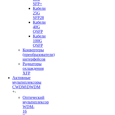
SFP+
Кабели
25G
SFP28
Кабели
40G
QSFP
Кабели
100G
QSFP
Конвертеры
(преобразователи)
интерфейсов
Радиаторы
охлаждения
XFP
Активные
мультиплексоры
CWDM\DWDM
+
-
Оптический
мультиплексор
WDM-
16