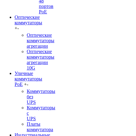
48
портов
PoE
Оптические
коммутаторы
+
-
Оптические
коммутаторы
агрегации
Оптические
коммутаторы
агрегации
10G
Уличные
коммутаторы
PoE
+
-
Коммутаторы
без
UPS
Коммутаторы
с
UPS
Платы
коммутатора
Индустриальные