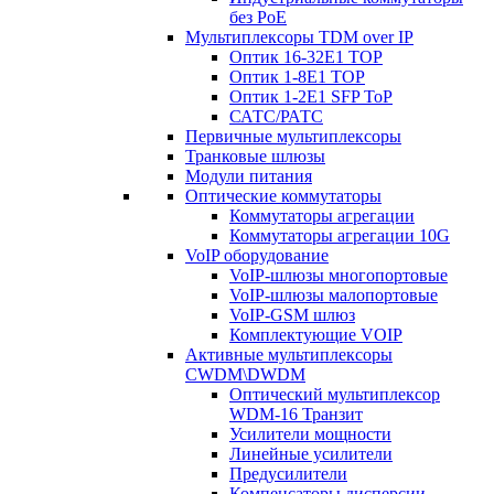
без PoE
Мультиплексоры TDM over IP
Оптик 16-32E1 TOP
Оптик 1-8E1 TOP
Оптик 1-2E1 SFP ToP
САТС/РАТС
Первичные мультиплексоры
Транковые шлюзы
Модули питания
Оптические коммутаторы
Коммутаторы агрегации
Коммутаторы агрегации 10G
VoIP оборудование
VoIP-шлюзы многопортовые
VoIP-шлюзы малопортовые
VoIP-GSM шлюз
Комплектующие VOIP
Активные мультиплексоры
CWDM\DWDM
Оптический мультиплексор
WDM-16 Транзит
Усилители мощности
Линейные усилители
Предусилители
Компенсаторы дисперсии