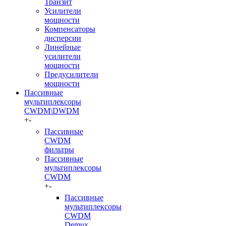
Транзит
Усилители
мощности
Компенсаторы
дисперсии
Линейные
усилители
мощности
Предусилители
мощности
Пассивные
мультиплексоры
CWDM\DWDM
+
-
Пассивные
CWDM
фильтры
Пассивные
мультиплексоры
CWDM
+
-
Пассивные
мультиплексоры
CWDM
Demux