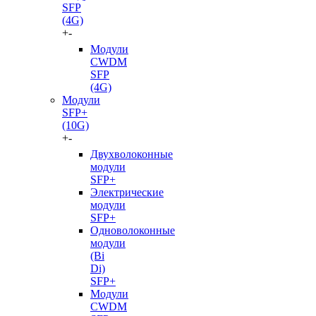
SFP
(4G)
+
-
Модули
CWDM
SFP
(4G)
Модули
SFP+
(10G)
+
-
Двухволоконные
модули
SFP+
Электрические
модули
SFP+
Одноволоконные
модули
(Bi
Di)
SFP+
Модули
CWDM