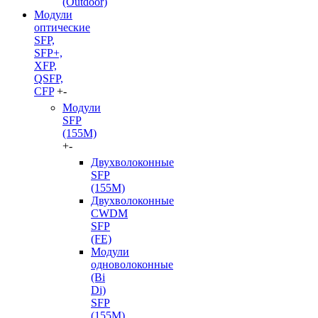
(Outdoor)
Модули
оптические
SFP,
SFP+,
XFP,
QSFP,
CFP
+
-
Модули
SFP
(155M)
+
-
Двухволоконные
SFP
(155M)
Двухволоконные
CWDM
SFP
(FE)
Модули
одноволоконные
(Bi
Di)
SFP
(155M)