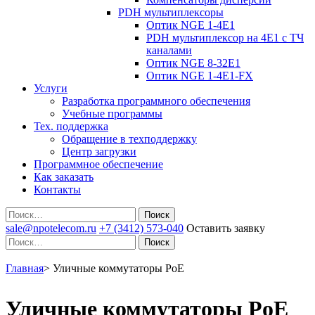
PDH мультиплексоры
Оптик NGE 1-4E1
PDH мультиплексор на 4Е1 с ТЧ
каналами
Оптик NGE 8-32E1
Оптик NGE 1-4E1-FX
Услуги
Разработка программного обеспечения
Учебные программы
Тех. поддержка
Обращение в техподдержку
Центр загрузки
Программное обеспечение
Как заказать
Контакты
Поиск
sale@npotelecom.ru
+7 (3412) 573-040
Оставить заявку
Поиск
Главная
>
Уличные коммутаторы PoE
Уличные коммутаторы PoE