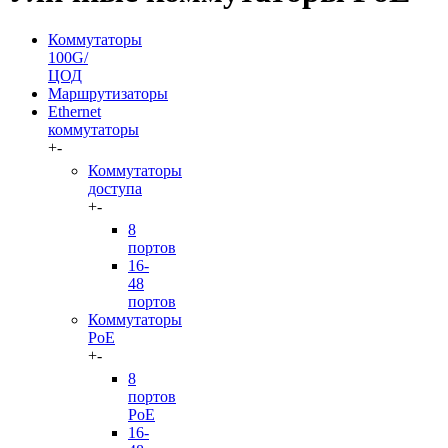
Коммутаторы
100G/
ЦОД
Маршрутизаторы
Ethernet
коммутаторы
+
-
Коммутаторы
доступа
+
-
8
портов
16-
48
портов
Коммутаторы
PoE
+
-
8
портов
PoE
16-