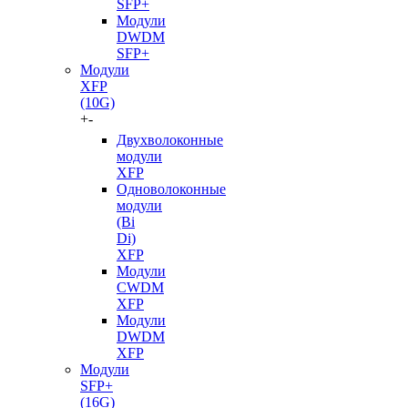
SFP+
Модули
DWDM
SFP+
Модули
XFP
(10G)
+
-
Двухволоконные
модули
XFP
Одноволоконные
модули
(Bi
Di)
XFP
Модули
CWDM
XFP
Модули
DWDM
XFP
Модули
SFP+
(16G)