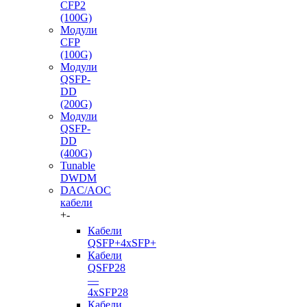
CFP2
(100G)
Модули
CFP
(100G)
Модули
QSFP-
DD
(200G)
Модули
QSFP-
DD
(400G)
Tunable
DWDM
DAC/AOC
кабели
+
-
Кабели
QSFP+4xSFP+
Кабели
QSFP28
—
4xSFP28
Кабели