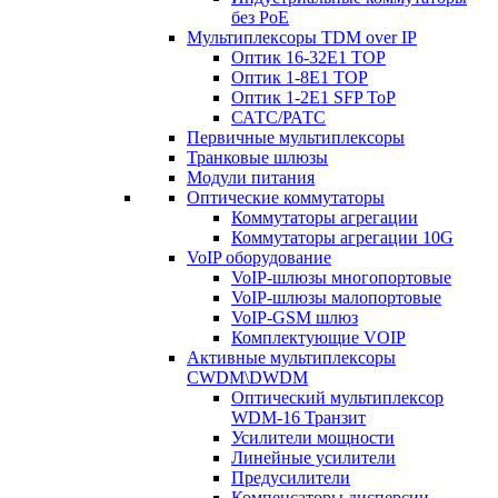
без PoE
Мультиплексоры TDM over IP
Оптик 16-32E1 TOP
Оптик 1-8E1 TOP
Оптик 1-2E1 SFP ToP
САТС/РАТС
Первичные мультиплексоры
Транковые шлюзы
Модули питания
Оптические коммутаторы
Коммутаторы агрегации
Коммутаторы агрегации 10G
VoIP оборудование
VoIP-шлюзы многопортовые
VoIP-шлюзы малопортовые
VoIP-GSM шлюз
Комплектующие VOIP
Активные мультиплексоры
CWDM\DWDM
Оптический мультиплексор
WDM-16 Транзит
Усилители мощности
Линейные усилители
Предусилители
Компенсаторы дисперсии