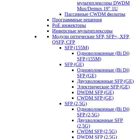
мультиплексоры DWDM
Mux/Demux 19" 1U
Пассивные CWDM фильтры
Программные решения
PoE инжекторы
Инверсные мультиплексоры
Модули оптические SFP, SFP+, XFP,
QSFP, CFP
SFP (155M)
Одноволоконные (Bi Di)
SFP (155M)
SFP (GE)
Одноволоконные (Bi Di)
SFP (GE)
Двухволоконные SFP (GE)
Электрические SFP (GE)
DWDM SFP (GE)
CWDM SFP (GE)
SFP (2,5G)
Одноволоконные (Bi Di)
SFP (2,5G)
Двухволоконные SFP
(2,5G)
CWDM SFP (2,5G)
DWDM SFP (2,5G)