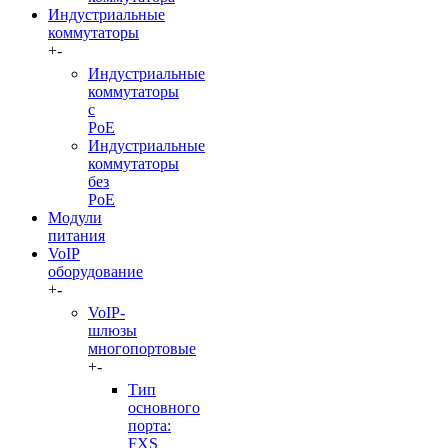
Индустриальные
коммутаторы
+
-
Индустриальные
коммутаторы
c
PoE
Индустриальные
коммутаторы
без
PoE
Модули
питания
VoIP
оборудование
+
-
VoIP-
шлюзы
многопортовые
+
-
Тип
основного
порта:
FXS