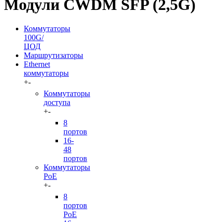
Модули CWDM SFP (2,5G)
Коммутаторы
100G/
ЦОД
Маршрутизаторы
Ethernet
коммутаторы
+
-
Коммутаторы
доступа
+
-
8
портов
16-
48
портов
Коммутаторы
PoE
+
-
8
портов
PoE