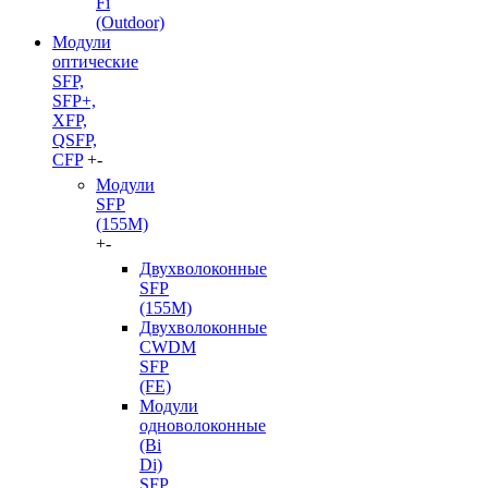
Fi
(Outdoor)
Модули
оптические
SFP,
SFP+,
XFP,
QSFP,
CFP
+
-
Модули
SFP
(155M)
+
-
Двухволоконные
SFP
(155M)
Двухволоконные
CWDM
SFP
(FE)
Модули
одноволоконные
(Bi
Di)
SFP