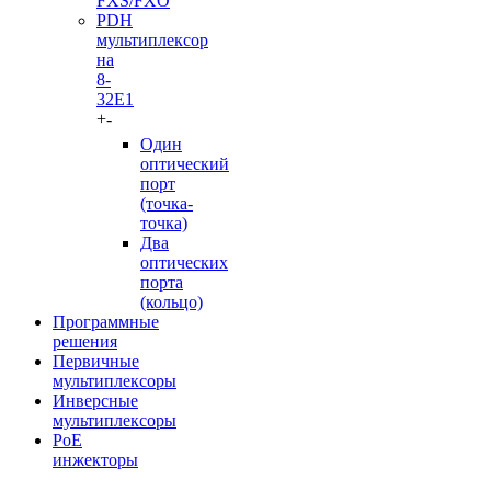
FXS/FXO
PDH
мультиплексор
на
8-
32Е1
+
-
Один
оптический
порт
(точка-
точка)
Два
оптических
порта
(кольцо)
Программные
решения
Первичные
мультиплексоры
Инверсные
мультиплексоры
PoE
инжекторы