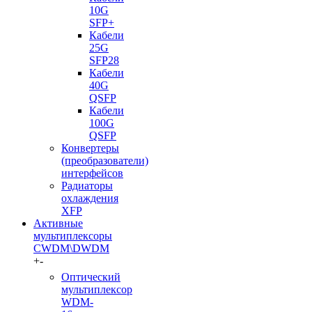
10G
SFP+
Кабели
25G
SFP28
Кабели
40G
QSFP
Кабели
100G
QSFP
Конвертеры
(преобразователи)
интерфейсов
Радиаторы
охлаждения
XFP
Активные
мультиплексоры
CWDM\DWDM
+
-
Оптический
мультиплексор
WDM-