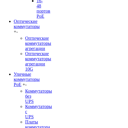
16-
48
портов
PoE
Оптические
коммутаторы
+
-
Оптические
коммутаторы
агрегации
Оптические
коммутаторы
агрегации
10G
Уличные
коммутаторы
PoE
+
-
Коммутаторы
без
UPS
Коммутаторы
с
UPS
Платы
коммутатора