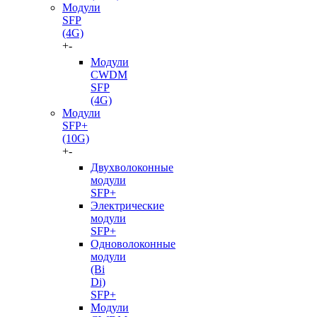
Модули
SFP
(4G)
+
-
Модули
CWDM
SFP
(4G)
Модули
SFP+
(10G)
+
-
Двухволоконные
модули
SFP+
Электрические
модули
SFP+
Одноволоконные
модули
(Bi
Di)
SFP+
Модули