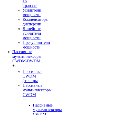
16
Транзит
Усилители
мощности
Компенсаторы
дисперсии
Линейные
усилители
мощности
Предусилители
мощности
Пассивные
мультиплексоры
CWDM\DWDM
+
-
Пассивные
CWDM
фильтры
Пассивные
мультиплексоры
CWDM
+
-
Пассивные
мультиплексоры
CWDM