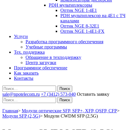
PDH мультиплексоры
Оптик NGE 1-4E1
PDH мультиплексор на 4Е1 с ТЧ
каналами
Оптик NGE 8-32E1
Оптик NGE 1-4E1-FX
Услуги
Разработка программного обеспечения
Учебные программы
Тех. поддержка
Обращение в техподдержку
Центр загрузки
Программное обеспечение
Как заказать
Контакты
Поиск
sale@npotelecom.ru
+7 (3412) 573-040
Оставить заявку
Поиск
Главная
>
Модули оптические SFP, SFP+, XFP, QSFP, CFP
>
Модули SFP (2,5G)
>
Модули CWDM SFP (2,5G)