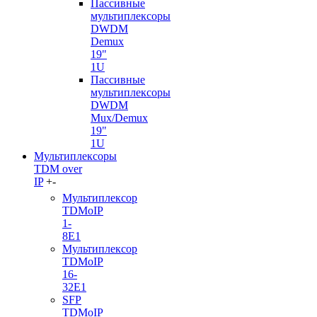
Пассивные
мультиплексоры
DWDM
Demux
19"
1U
Пассивные
мультиплексоры
DWDM
Mux/Demux
19"
1U
Мультиплексоры
TDM over
IP
+
-
Мультиплексор
TDMoIP
1-
8E1
Мультиплексор
TDMoIP
16-
32E1
SFP
TDMoIP