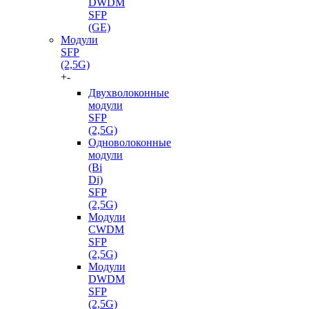
DWDM
SFP
(GE)
Модули
SFP
(2,5G)
+
-
Двухволоконные
модули
SFP
(2,5G)
Одноволоконные
модули
(Bi
Di)
SFP
(2,5G)
Модули
CWDM
SFP
(2,5G)
Модули
DWDM
SFP
(2,5G)