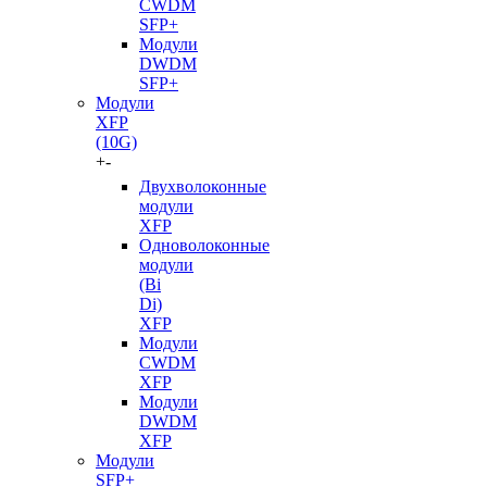
CWDM
SFP+
Модули
DWDM
SFP+
Модули
XFP
(10G)
+
-
Двухволоконные
модули
XFP
Одноволоконные
модули
(Bi
Di)
XFP
Модули
CWDM
XFP
Модули
DWDM
XFP
Модули
SFP+