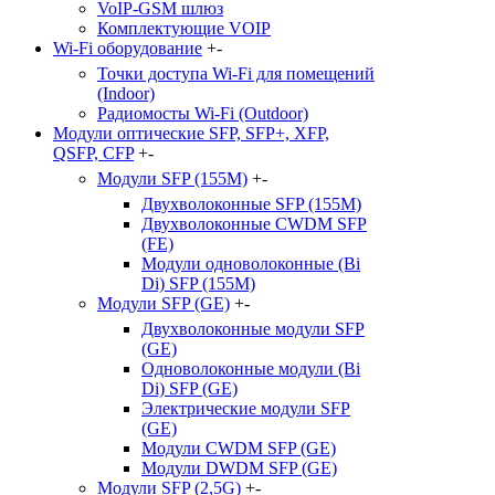
VoIP-GSM шлюз
Комплектующие VOIP
Wi-Fi оборудование
+
-
Точки доступа Wi-Fi для помещений
(Indoor)
Радиомосты Wi-Fi (Outdoor)
Модули оптические SFP, SFP+, XFP,
QSFP, CFP
+
-
Модули SFP (155M)
+
-
Двухволоконные SFP (155M)
Двухволоконные CWDM SFP
(FE)
Модули одноволоконные (Bi
Di) SFP (155M)
Модули SFP (GE)
+
-
Двухволоконные модули SFP
(GE)
Одноволоконные модули (Bi
Di) SFP (GE)
Электрические модули SFP
(GE)
Модули CWDM SFP (GE)
Модули DWDM SFP (GE)
Модули SFP (2,5G)
+
-