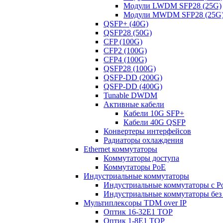
Модули LWDM SFP28 (25G)
Модули MWDM SFP28 (25G
QSFP+ (40G)
QSFP28 (50G)
CFP (100G)
CFP2 (100G)
CFP4 (100G)
QSFP28 (100G)
QSFP-DD (200G)
QSFP-DD (400G)
Tunable DWDM
Активные кабели
Кабели 10G SFP+
Кабели 40G QSFP
Конвертеры интерфейсов
Радиаторы охлаждения
Ethernet коммутаторы
Коммутаторы доступа
Коммутаторы PoE
Индустриальные коммутаторы
Индустриальные коммутаторы с P
Индустриальные коммутаторы без
Мультиплексоры TDM over IP
Оптик 16-32E1 TOP
Оптик 1-8E1 TOP