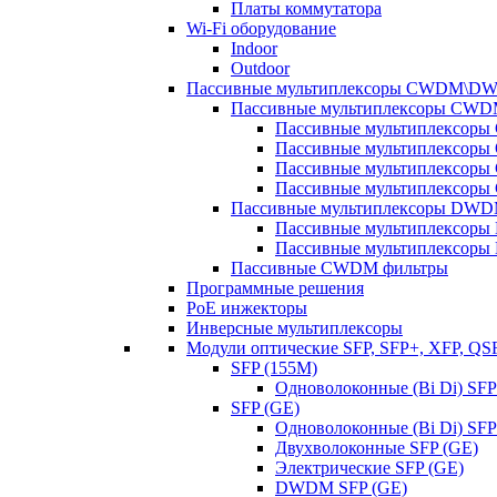
Платы коммутатора
Wi-Fi оборудование
Indoor
Outdoor
Пассивные мультиплексоры CWDM\D
Пассивные мультиплексоры CW
Пассивные мультиплексор
Пассивные мультиплексор
Пассивные мультиплексор
Пассивные мультиплексор
Пассивные мультиплексоры DW
Пассивные мультиплексор
Пассивные мультиплексор
Пассивные CWDM фильтры
Программные решения
PoE инжекторы
Инверсные мультиплексоры
Модули оптические SFP, SFP+, XFP, QS
SFP (155M)
Одноволоконные (Bi Di) SFP
SFP (GE)
Одноволоконные (Bi Di) SFP
Двухволоконные SFP (GE)
Электрические SFP (GE)
DWDM SFP (GE)