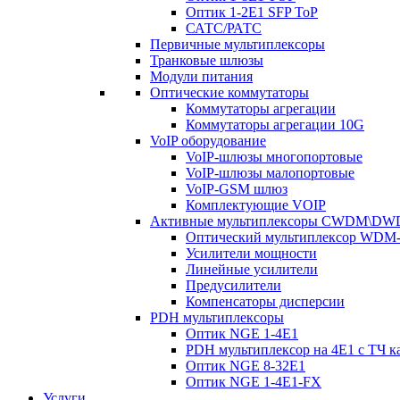
Оптик 1-2E1 SFP ToP
САТС/РАТС
Первичные мультиплексоры
Транковые шлюзы
Модули питания
Оптические коммутаторы
Коммутаторы агрегации
Коммутаторы агрегации 10G
VoIP оборудование
VoIP-шлюзы многопортовые
VoIP-шлюзы малопортовые
VoIP-GSM шлюз
Комплектующие VOIP
Активные мультиплексоры CWDM\D
Оптический мультиплексор WDM-
Усилители мощности
Линейные усилители
Предусилители
Компенсаторы дисперсии
PDH мультиплексоры
Оптик NGE 1-4E1
PDH мультиплексор на 4Е1 с ТЧ к
Оптик NGE 8-32E1
Оптик NGE 1-4E1-FX
Услуги