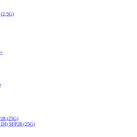
 (2,5G)
P+
P
28 (25G)
DI) SFP28 (25G)