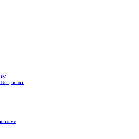
WDM
16 Транзит
аналами