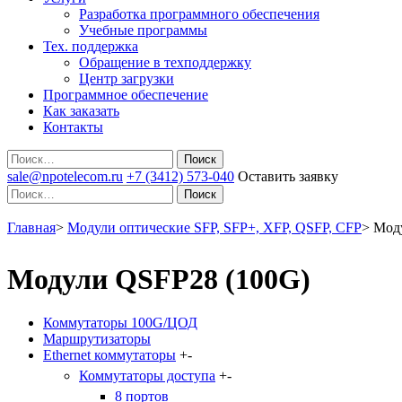
Разработка программного обеспечения
Учебные программы
Тех. поддержка
Обращение в техподдержку
Центр загрузки
Программное обеспечение
Как заказать
Контакты
Поиск
sale@npotelecom.ru
+7 (3412) 573-040
Оставить заявку
Поиск
Главная
>
Модули оптические SFP, SFP+, XFP, QSFP, CFP
>
Мод
Модули QSFP28 (100G)
Коммутаторы 100G/ЦОД
Маршрутизаторы
Ethernet коммутаторы
+
-
Коммутаторы доступа
+
-
8 портов