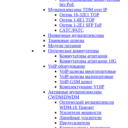
без PoE
Мультиплексоры TDM over IP
Оптик 16-32E1 TOP
Оптик 1-8E1 TOP
Оптик 1-2E1 SFP ToP
САТС/РАТС
Первичные мультиплексоры
Транковые шлюзы
Модули питания
Оптические коммутаторы
Коммутаторы агрегации
Коммутаторы агрегации 10G
VoIP оборудование
VoIP-шлюзы многопортовые
VoIP-шлюзы малопортовые
VoIP-GSM шлюз
Комплектующие VOIP
Активные мультиплексоры
CWDM\DWDM
Оптический мультиплексор
WDM-16 Транзит
Усилители мощности
Линейные усилители
Предусилители
Компенсаторы дисперсии