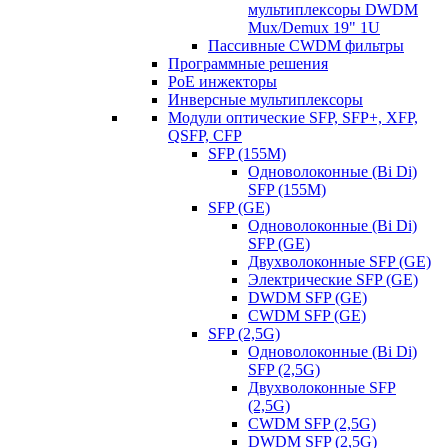
мультиплексоры DWDM
Mux/Demux 19" 1U
Пассивные CWDM фильтры
Программные решения
PoE инжекторы
Инверсные мультиплексоры
Модули оптические SFP, SFP+, XFP,
QSFP, CFP
SFP (155M)
Одноволоконные (Bi Di)
SFP (155M)
SFP (GE)
Одноволоконные (Bi Di)
SFP (GE)
Двухволоконные SFP (GE)
Электрические SFP (GE)
DWDM SFP (GE)
CWDM SFP (GE)
SFP (2,5G)
Одноволоконные (Bi Di)
SFP (2,5G)
Двухволоконные SFP
(2,5G)
CWDM SFP (2,5G)
DWDM SFP (2,5G)