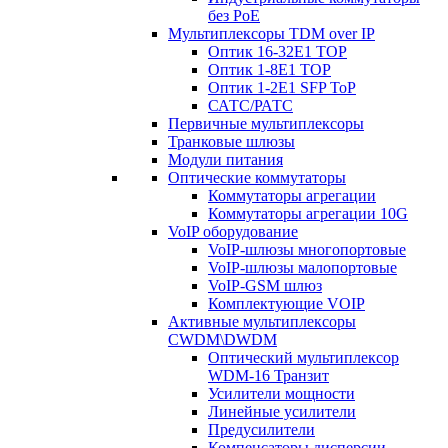
без PoE
Мультиплексоры TDM over IP
Оптик 16-32E1 TOP
Оптик 1-8E1 TOP
Оптик 1-2E1 SFP ToP
САТС/РАТС
Первичные мультиплексоры
Транковые шлюзы
Модули питания
Оптические коммутаторы
Коммутаторы агрегации
Коммутаторы агрегации 10G
VoIP оборудование
VoIP-шлюзы многопортовые
VoIP-шлюзы малопортовые
VoIP-GSM шлюз
Комплектующие VOIP
Активные мультиплексоры
CWDM\DWDM
Оптический мультиплексор
WDM-16 Транзит
Усилители мощности
Линейные усилители
Предусилители
Компенсаторы дисперсии