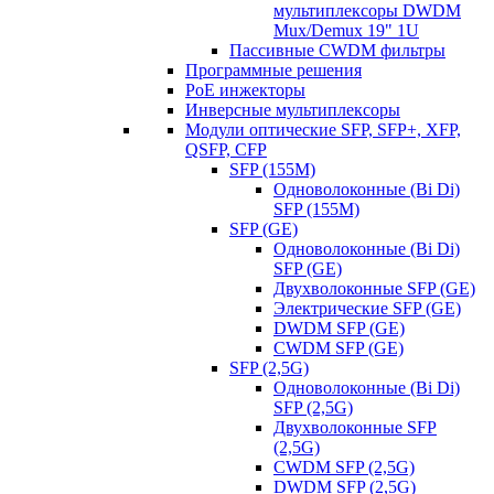
мультиплексоры DWDM
Mux/Demux 19" 1U
Пассивные CWDM фильтры
Программные решения
PoE инжекторы
Инверсные мультиплексоры
Модули оптические SFP, SFP+, XFP,
QSFP, CFP
SFP (155M)
Одноволоконные (Bi Di)
SFP (155M)
SFP (GE)
Одноволоконные (Bi Di)
SFP (GE)
Двухволоконные SFP (GE)
Электрические SFP (GE)
DWDM SFP (GE)
CWDM SFP (GE)
SFP (2,5G)
Одноволоконные (Bi Di)
SFP (2,5G)
Двухволоконные SFP
(2,5G)
CWDM SFP (2,5G)
DWDM SFP (2,5G)