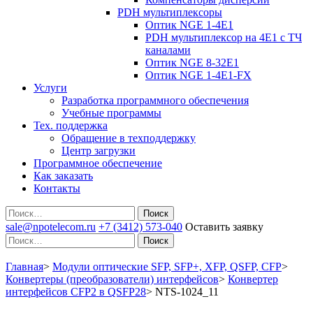
PDH мультиплексоры
Оптик NGE 1-4E1
PDH мультиплексор на 4Е1 с ТЧ
каналами
Оптик NGE 8-32E1
Оптик NGE 1-4E1-FX
Услуги
Разработка программного обеспечения
Учебные программы
Тех. поддержка
Обращение в техподдержку
Центр загрузки
Программное обеспечение
Как заказать
Контакты
Поиск
sale@npotelecom.ru
+7 (3412) 573-040
Оставить заявку
Поиск
Главная
>
Модули оптические SFP, SFP+, XFP, QSFP, CFP
>
Конвертеры (преобразователи) интерфейсов
>
Конвертер
интерфейсов CFP2 в QSFP28
>
NTS-1024_11