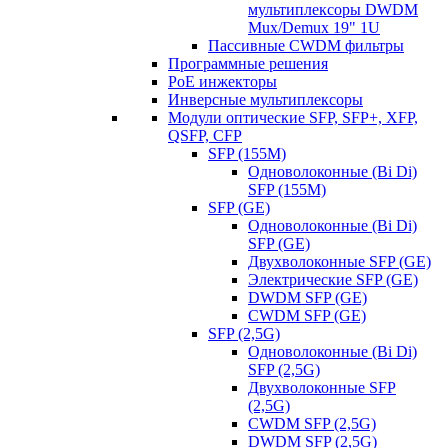
мультиплексоры DWDM
Mux/Demux 19" 1U
Пассивные CWDM фильтры
Программные решения
PoE инжекторы
Инверсные мультиплексоры
Модули оптические SFP, SFP+, XFP,
QSFP, CFP
SFP (155M)
Одноволоконные (Bi Di)
SFP (155M)
SFP (GE)
Одноволоконные (Bi Di)
SFP (GE)
Двухволоконные SFP (GE)
Электрические SFP (GE)
DWDM SFP (GE)
CWDM SFP (GE)
SFP (2,5G)
Одноволоконные (Bi Di)
SFP (2,5G)
Двухволоконные SFP
(2,5G)
CWDM SFP (2,5G)
DWDM SFP (2,5G)