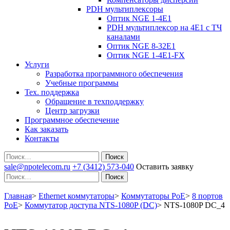
PDH мультиплексоры
Оптик NGE 1-4E1
PDH мультиплексор на 4Е1 с ТЧ
каналами
Оптик NGE 8-32E1
Оптик NGE 1-4E1-FX
Услуги
Разработка программного обеспечения
Учебные программы
Тех. поддержка
Обращение в техподдержку
Центр загрузки
Программное обеспечение
Как заказать
Контакты
Поиск
sale@npotelecom.ru
+7 (3412) 573-040
Оставить заявку
Поиск
Главная
>
Ethernet коммутаторы
>
Коммутаторы PoE
>
8 портов
PoE
>
Коммутатор доступа NTS-1080P (DC)
>
NTS-1080P DC_4