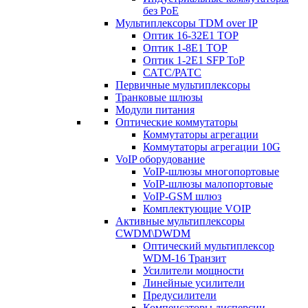
без PoE
Мультиплексоры TDM over IP
Оптик 16-32E1 TOP
Оптик 1-8E1 TOP
Оптик 1-2E1 SFP ToP
САТС/РАТС
Первичные мультиплексоры
Транковые шлюзы
Модули питания
Оптические коммутаторы
Коммутаторы агрегации
Коммутаторы агрегации 10G
VoIP оборудование
VoIP-шлюзы многопортовые
VoIP-шлюзы малопортовые
VoIP-GSM шлюз
Комплектующие VOIP
Активные мультиплексоры
CWDM\DWDM
Оптический мультиплексор
WDM-16 Транзит
Усилители мощности
Линейные усилители
Предусилители
Компенсаторы дисперсии