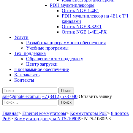
PDH мультиплексоры
Оптик NGE 1-4E1
PDH мультиплексор на 4Е1 с ТЧ
каналами
Оптик NGE 8-32E1
Оптик NGE 1-4E1-FX
Услуги
Разработка программного обеспечения
Учебные программы
Тех. поддержка
Обращение в техподдержку
Центр загрузки
Программное обеспечение
Как заказать
Контакты
Поиск
sale@npotelecom.ru
+7 (3412) 573-040
Оставить заявку
Поиск
Главная
>
Ethernet коммутаторы
>
Коммутаторы PoE
>
8 портов
PoE
>
Коммутатор доступа NTS-1080P
>
NTS-1080P-3