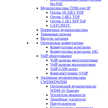
без PoE
Мультиплексоры TDM over IP
Оптик 16-32E1 TOP
Оптик 1-8E1 TOP
Оптик 1-2E1 SFP ToP
САТС/РАТС
Первичные мультиплексоры
Транковые шлюзы
Модули питания
Оптические коммутаторы
Коммутаторы агрегации
Коммутаторы агрегации 10G
VoIP оборудование
VoIP-шлюзы многопортовые
VoIP-шлюзы малопортовые
VoIP-GSM шлюз
Комплектующие VOIP
Активные мультиплексоры
CWDM\DWDM
Оптический мультиплексор
WDM-16 Транзит
Усилители мощности
Линейные усилители
Предусилители
Компенсаторы дисперсии