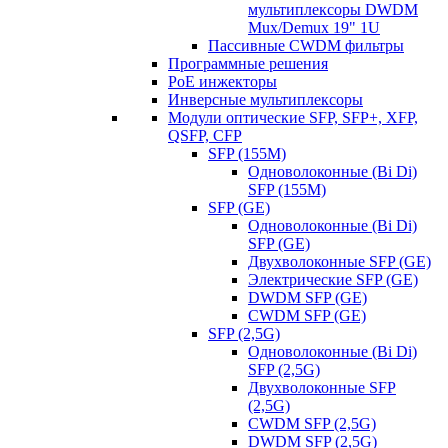
мультиплексоры DWDM
Mux/Demux 19" 1U
Пассивные CWDM фильтры
Программные решения
PoE инжекторы
Инверсные мультиплексоры
Модули оптические SFP, SFP+, XFP,
QSFP, CFP
SFP (155M)
Одноволоконные (Bi Di)
SFP (155M)
SFP (GE)
Одноволоконные (Bi Di)
SFP (GE)
Двухволоконные SFP (GE)
Электрические SFP (GE)
DWDM SFP (GE)
CWDM SFP (GE)
SFP (2,5G)
Одноволоконные (Bi Di)
SFP (2,5G)
Двухволоконные SFP
(2,5G)
CWDM SFP (2,5G)
DWDM SFP (2,5G)