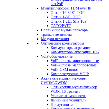
без PoE
Мультиплексоры TDM over IP
Оптик 16-32E1 TOP
Оптик 1-8E1 TOP
Оптик 1-2E1 SFP ToP
САТС/РАТС
Первичные мультиплексоры
Транковые шлюзы
Модули питания
Оптические коммутаторы
Коммутаторы агрегации
Коммутаторы агрегации 10G
VoIP оборудование
VoIP-шлюзы многопортовые
VoIP-шлюзы малопортовые
VoIP-GSM шлюз
Комплектующие VOIP
Активные мультиплексоры
CWDM\DWDM
Оптический мультиплексор
WDM-16 Транзит
Усилители мощности
Линейные усилители
Предусилители
Компенсаторы дисперсии