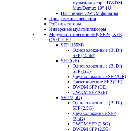
мультиплексоры DWDM
Mux/Demux 19" 1U
Пассивные CWDM фильтры
Программные решения
PoE инжекторы
Инверсные мультиплексоры
Модули оптические SFP, SFP+, XFP,
QSFP, CFP
SFP (155M)
Одноволоконные (Bi Di)
SFP (155M)
SFP (GE)
Одноволоконные (Bi Di)
SFP (GE)
Двухволоконные SFP (GE)
Электрические SFP (GE)
DWDM SFP (GE)
CWDM SFP (GE)
SFP (2,5G)
Одноволоконные (Bi Di)
SFP (2,5G)
Двухволоконные SFP
(2,5G)
CWDM SFP (2,5G)
DWDM SFP (2,5G)