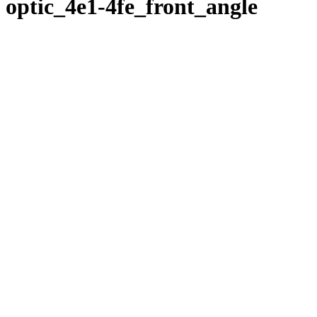
optic_4e1-4fe_front_angle