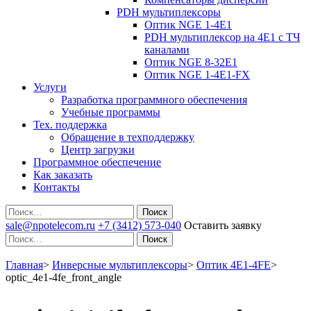
PDH мультиплексоры
Оптик NGE 1-4E1
PDH мультиплексор на 4Е1 с ТЧ
каналами
Оптик NGE 8-32E1
Оптик NGE 1-4E1-FX
Услуги
Разработка программного обеспечения
Учебные программы
Тех. поддержка
Обращение в техподдержку
Центр загрузки
Программное обеспечение
Как заказать
Контакты
Поиск
sale@npotelecom.ru
+7 (3412) 573-040
Оставить заявку
Поиск
Главная
>
Инверсные мультиплексоры
>
Оптик 4E1-4FE
>
optic_4e1-4fe_front_angle