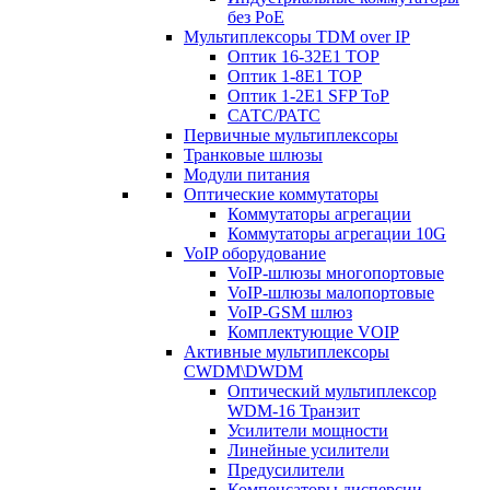
без PoE
Мультиплексоры TDM over IP
Оптик 16-32E1 TOP
Оптик 1-8E1 TOP
Оптик 1-2E1 SFP ToP
САТС/РАТС
Первичные мультиплексоры
Транковые шлюзы
Модули питания
Оптические коммутаторы
Коммутаторы агрегации
Коммутаторы агрегации 10G
VoIP оборудование
VoIP-шлюзы многопортовые
VoIP-шлюзы малопортовые
VoIP-GSM шлюз
Комплектующие VOIP
Активные мультиплексоры
CWDM\DWDM
Оптический мультиплексор
WDM-16 Транзит
Усилители мощности
Линейные усилители
Предусилители
Компенсаторы дисперсии