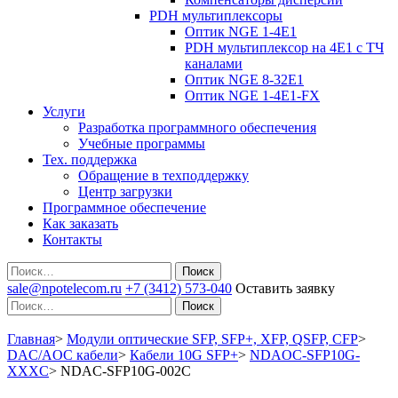
PDH мультиплексоры
Оптик NGE 1-4E1
PDH мультиплексор на 4Е1 с ТЧ
каналами
Оптик NGE 8-32E1
Оптик NGE 1-4E1-FX
Услуги
Разработка программного обеспечения
Учебные программы
Тех. поддержка
Обращение в техподдержку
Центр загрузки
Программное обеспечение
Как заказать
Контакты
Поиск
sale@npotelecom.ru
+7 (3412) 573-040
Оставить заявку
Поиск
Главная
>
Модули оптические SFP, SFP+, XFP, QSFP, CFP
>
DAC/AOC кабели
>
Кабели 10G SFP+
>
NDAOC-SFP10G-
XXXC
>
NDAC-SFP10G-002C