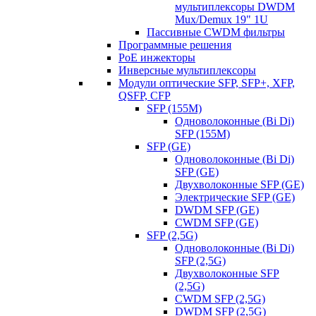
мультиплексоры DWDM
Mux/Demux 19" 1U
Пассивные CWDM фильтры
Программные решения
PoE инжекторы
Инверсные мультиплексоры
Модули оптические SFP, SFP+, XFP,
QSFP, CFP
SFP (155M)
Одноволоконные (Bi Di)
SFP (155M)
SFP (GE)
Одноволоконные (Bi Di)
SFP (GE)
Двухволоконные SFP (GE)
Электрические SFP (GE)
DWDM SFP (GE)
CWDM SFP (GE)
SFP (2,5G)
Одноволоконные (Bi Di)
SFP (2,5G)
Двухволоконные SFP
(2,5G)
CWDM SFP (2,5G)
DWDM SFP (2,5G)