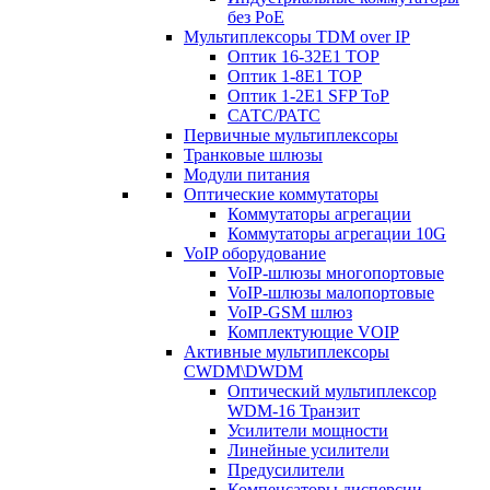
без PoE
Мультиплексоры TDM over IP
Оптик 16-32E1 TOP
Оптик 1-8E1 TOP
Оптик 1-2E1 SFP ToP
САТС/РАТС
Первичные мультиплексоры
Транковые шлюзы
Модули питания
Оптические коммутаторы
Коммутаторы агрегации
Коммутаторы агрегации 10G
VoIP оборудование
VoIP-шлюзы многопортовые
VoIP-шлюзы малопортовые
VoIP-GSM шлюз
Комплектующие VOIP
Активные мультиплексоры
CWDM\DWDM
Оптический мультиплексор
WDM-16 Транзит
Усилители мощности
Линейные усилители
Предусилители
Компенсаторы дисперсии