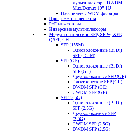
мультиплексоры DWDM
Mux/Demux 19" 1U
Пассивные CWDM фильтры
Программные решения
PoE инжекторы
Инверсные мультиплексоры
Модули оптические SFP, SFP+, XFP,
QSFP, CFP
SFP (155M)
Одноволоконные (Bi Di)
SFP (155M)
SFP (GE)
Одноволоконные (Bi Di)
SFP (GE)
Двухволоконные SFP (GE)
Электрические SFP (GE)
DWDM SFP (GE)
CWDM SFP (GE)
SFP (2,5G)
Одноволоконные (Bi Di)
SFP (2,5G)
Двухволоконные SFP
(2,5G)
CWDM SFP (2,5G)
DWDM SFP (2,5G)