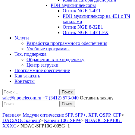
PDH мультиплексоры
Оптик NGE 1-4E1
PDH мультиплексор на 4Е1 с ТЧ
каналами
Оптик NGE 8-32E1
Оптик NGE 1-4E1-FX
Услуги
Разработка программного обеспечения
Учебные программы
Тех. поддержка
Обращение в техподдержку
Центр загрузки
Программное обеспечение
Как заказать
Контакты
Поиск
sale@npotelecom.ru
+7 (3412) 573-040
Оставить заявку
Поиск
Главная
>
Модули оптические SFP, SFP+, XFP, QSFP, CFP
>
DAC/AOC кабели
>
Кабели 10G SFP+
>
NDAOC-SFP10G-
XXXC
>
NDAC-SFP10G-005G_1