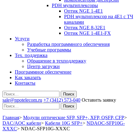
PDH мультиплексоры
Оптик NGE 1-4E1
PDH мультиплексор на 4Е1 с ТЧ
каналами
Оптик NGE 8-32E1
Оптик NGE 1-4E1-FX
Услуги
Разработка программного обеспечения
Учебные программы
Тех. поддержка
Обращение в техподдержку
Центр загрузки
Программное обеспечение
Как заказать
Контакты
Поиск
sale@npotelecom.ru
+7 (3412) 573-040
Оставить заявку
Поиск
Главная
>
Модули оптические SFP, SFP+, XFP, QSFP, CFP
>
DAC/AOC кабели
>
Кабели 10G SFP+
>
NDAOC-SFP10G-
XXXC
>
NDAC-SFP10G-XXXC