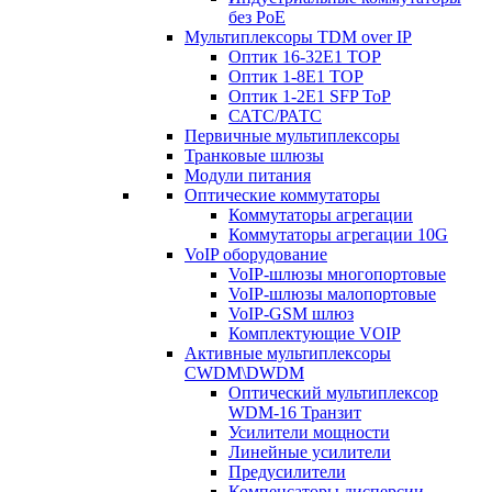
без PoE
Мультиплексоры TDM over IP
Оптик 16-32E1 TOP
Оптик 1-8E1 TOP
Оптик 1-2E1 SFP ToP
САТС/РАТС
Первичные мультиплексоры
Транковые шлюзы
Модули питания
Оптические коммутаторы
Коммутаторы агрегации
Коммутаторы агрегации 10G
VoIP оборудование
VoIP-шлюзы многопортовые
VoIP-шлюзы малопортовые
VoIP-GSM шлюз
Комплектующие VOIP
Активные мультиплексоры
CWDM\DWDM
Оптический мультиплексор
WDM-16 Транзит
Усилители мощности
Линейные усилители
Предусилители
Компенсаторы дисперсии