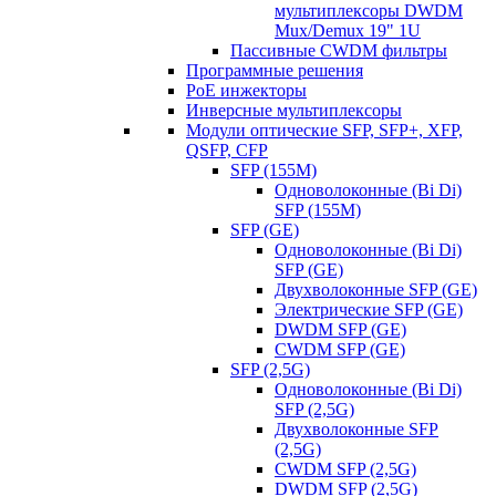
мультиплексоры DWDM
Mux/Demux 19" 1U
Пассивные CWDM фильтры
Программные решения
PoE инжекторы
Инверсные мультиплексоры
Модули оптические SFP, SFP+, XFP,
QSFP, CFP
SFP (155M)
Одноволоконные (Bi Di)
SFP (155M)
SFP (GE)
Одноволоконные (Bi Di)
SFP (GE)
Двухволоконные SFP (GE)
Электрические SFP (GE)
DWDM SFP (GE)
CWDM SFP (GE)
SFP (2,5G)
Одноволоконные (Bi Di)
SFP (2,5G)
Двухволоконные SFP
(2,5G)
CWDM SFP (2,5G)
DWDM SFP (2,5G)