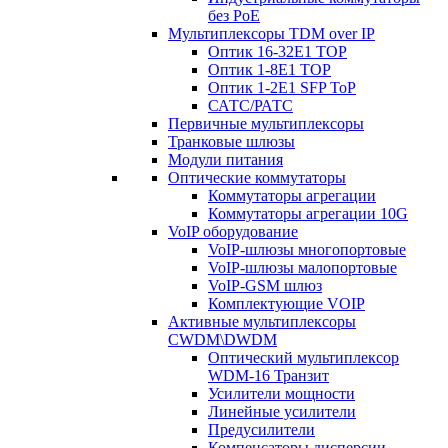
без PoE
Мультиплексоры TDM over IP
Оптик 16-32E1 TOP
Оптик 1-8E1 TOP
Оптик 1-2E1 SFP ToP
САТС/РАТС
Первичные мультиплексоры
Транковые шлюзы
Модули питания
Оптические коммутаторы
Коммутаторы агрегации
Коммутаторы агрегации 10G
VoIP оборудование
VoIP-шлюзы многопортовые
VoIP-шлюзы малопортовые
VoIP-GSM шлюз
Комплектующие VOIP
Активные мультиплексоры
CWDM\DWDM
Оптический мультиплексор
WDM-16 Транзит
Усилители мощности
Линейные усилители
Предусилители
Компенсаторы дисперсии