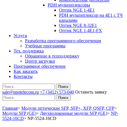
PDH мультиплексоры
Оптик NGE 1-4E1
PDH мультиплексор на 4Е1 с ТЧ
каналами
Оптик NGE 8-32E1
Оптик NGE 1-4E1-FX
Услуги
Разработка программного обеспечения
Учебные программы
Тех. поддержка
Обращение в техподдержку
Центр загрузки
Программное обеспечение
Как заказать
Контакты
Поиск
sale@npotelecom.ru
+7 (3412) 573-040
Оставить заявку
Поиск
Главная
>
Модули оптические SFP, SFP+, XFP, QSFP, CFP
>
Модули SFP (GE)
>
Двухволоконные модули SFP (GE)
>
NP-
5524-16CD
>
NP-5524-16CD