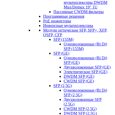
мультиплексоры DWDM
Mux/Demux 19" 1U
Пассивные CWDM фильтры
Программные решения
PoE инжекторы
Инверсные мультиплексоры
Модули оптические SFP, SFP+, XFP,
QSFP, CFP
SFP (155M)
Одноволоконные (Bi Di)
SFP (155M)
SFP (GE)
Одноволоконные (Bi Di)
SFP (GE)
Двухволоконные SFP (GE)
Электрические SFP (GE)
DWDM SFP (GE)
CWDM SFP (GE)
SFP (2,5G)
Одноволоконные (Bi Di)
SFP (2,5G)
Двухволоконные SFP
(2,5G)
CWDM SFP (2,5G)
DWDM SFP (2,5G)