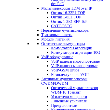
без PoE
Мультиплексоры TDM over IP
Оптик 16-32E1 TOP
Оптик 1-8E1 TOP
Оптик 1-2E1 SFP ToP
САТС/РАТС
Первичные мультиплексоры
Транковые шлюзы
Модули питания
Оптические коммутаторы
Коммутаторы агрегации
Коммутаторы агрегации 10G
VoIP оборудование
VoIP-шлюзы многопортовые
VoIP-шлюзы малопортовые
VoIP-GSM шлюз
Комплектующие VOIP
Активные мультиплексоры
CWDM\DWDM
Оптический мультиплексор
WDM-16 Транзит
Усилители мощности
Линейные усилители
Предусилители
Компенсаторы дисперсии