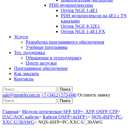
PDH мультиплексоры
Оптик NGE 1-4E1
PDH мультиплексор на 4Е1 с ТЧ
каналами
Оптик NGE 8-32E1
Оптик NGE 1-4E1-FX
Услуги
Разработка программного обеспечения
Учебные программы
Тех. поддержка
Обращение в техподдержку
Центр загрузки
Программное обеспечение
Как заказать
Контакты
Поиск
sale@npotelecom.ru
+7 (3412) 573-040
Оставить заявку
Поиск
Главная
>
Модули оптические SFP, SFP+, XFP, QSFP, CFP
>
DAC/AOC кабели
>
Кабели QSFP+4xSFP+
>
NQS-4SFP+PC-
XXC-U/30AWG
>
NQS-4SFP+PC-XXC-U_30AWG