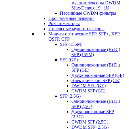
мультиплексоры DWDM
Mux/Demux 19" 1U
Пассивные CWDM фильтры
Программные решения
PoE инжекторы
Инверсные мультиплексоры
Модули оптические SFP, SFP+, XFP,
QSFP, CFP
SFP (155M)
Одноволоконные (Bi Di)
SFP (155M)
SFP (GE)
Одноволоконные (Bi Di)
SFP (GE)
Двухволоконные SFP (GE)
Электрические SFP (GE)
DWDM SFP (GE)
CWDM SFP (GE)
SFP (2,5G)
Одноволоконные (Bi Di)
SFP (2,5G)
Двухволоконные SFP
(2,5G)
CWDM SFP (2,5G)
DWDM SFP (2,5G)