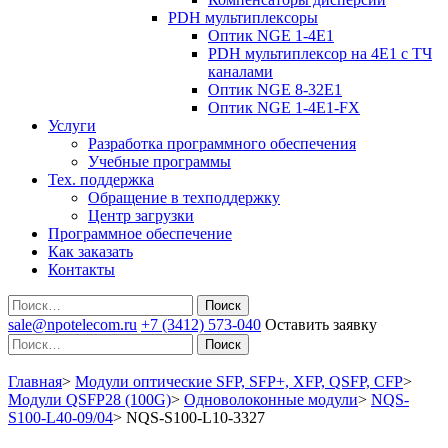
PDH мультиплексоры
Оптик NGE 1-4E1
PDH мультиплексор на 4Е1 с ТЧ
каналами
Оптик NGE 8-32E1
Оптик NGE 1-4E1-FX
Услуги
Разработка программного обеспечения
Учебные программы
Тех. поддержка
Обращение в техподдержку
Центр загрузки
Программное обеспечение
Как заказать
Контакты
Поиск
sale@npotelecom.ru
+7 (3412) 573-040
Оставить заявку
Поиск
Главная
>
Модули оптические SFP, SFP+, XFP, QSFP, CFP
>
Модули QSFP28 (100G)
>
Одноволоконные модули
>
NQS-
S100-L40-09/04
>
NQS-S100-L10-3327