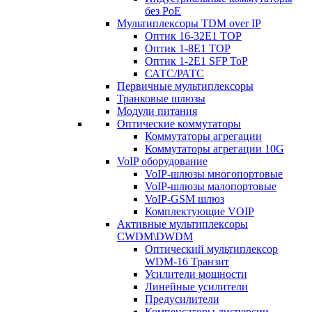
без PoE
Мультиплексоры TDM over IP
Оптик 16-32E1 TOP
Оптик 1-8E1 TOP
Оптик 1-2E1 SFP ToP
САТС/РАТС
Первичные мультиплексоры
Транковые шлюзы
Модули питания
Оптические коммутаторы
Коммутаторы агрегации
Коммутаторы агрегации 10G
VoIP оборудование
VoIP-шлюзы многопортовые
VoIP-шлюзы малопортовые
VoIP-GSM шлюз
Комплектующие VOIP
Активные мультиплексоры
CWDM\DWDM
Оптический мультиплексор
WDM-16 Транзит
Усилители мощности
Линейные усилители
Предусилители
Компенсаторы дисперсии