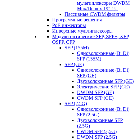
мультиплексоры DWDM
Mux/Demux 19" 1U
Пассивные CWDM фильтры
Программные решения
PoE инжекторы
Инверсные мультиплексоры
Модули оптические SFP, SFP+, XFP,
QSFP, CFP
SFP (155M)
Одноволоконные (Bi Di)
SFP (155M)
SFP (GE)
Одноволоконные (Bi Di)
SFP (GE)
Двухволоконные SFP (GE)
Электрические SFP (GE)
DWDM SFP (GE)
CWDM SFP (GE)
SFP (2,5G)
Одноволоконные (Bi Di)
SFP (2,5G)
Двухволоконные SFP
(2,5G)
CWDM SFP (2,5G)
DWDM SFP (2,5G)