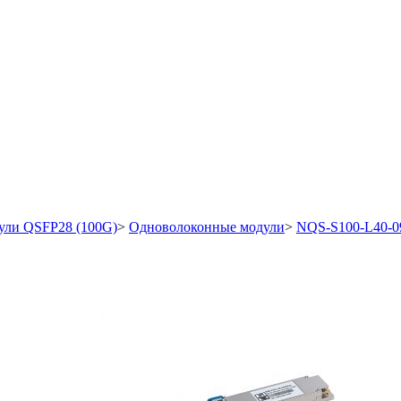
ули QSFP28 (100G)
>
Одноволоконные модули
>
NQS-S100-L40-0