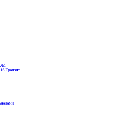
WDM
16 Транзит
аналами