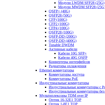
Модули LWDM SFP28 (25G)
Модули MWDM SFP28 (25G
QSFP+ (40G)
QSFP28 (50G)
CFP (100G)
CFP2 (100G)
CFP4 (100G)
QSFP28 (100G)
QSFP-DD (200G)
QSFP-DD (400G)
Tunable DWDM
Активные кабели
Кабели 10G SFP+
Кабели 40G QSFP
Конвертеры интерфейсов
Радиаторы охлаждения
Ethernet коммутаторы
Коммутаторы доступа
Коммутаторы PoE
Индустриальные коммутаторы
Индустриальные коммутаторы с P
Индустриальные коммутаторы без
Мультиплексоры TDM over IP
Оптик 16-32E1 TOP
Оптик 1-8E1 TOP