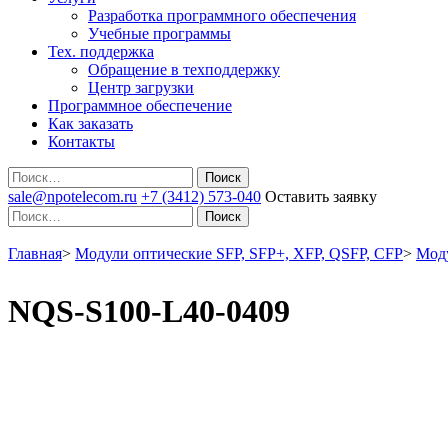
Разработка программного обеспечения
Учебные программы
Тех. поддержка
Обращение в техподдержку
Центр загрузки
Программное обеспечение
Как заказать
Контакты
Поиск
sale@npotelecom.ru
+7 (3412) 573-040
Оставить заявку
Поиск
Главная
>
Модули оптические SFP, SFP+, XFP, QSFP, CFP
>
Мод
NQS-S100-L40-0409