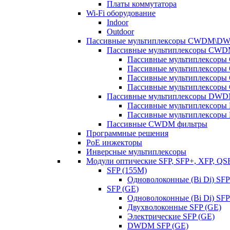
Платы коммутатора
Wi-Fi оборудование
Indoor
Outdoor
Пассивные мультиплексоры CWDM\D
Пассивные мультиплексоры CW
Пассивные мультиплексор
Пассивные мультиплексор
Пассивные мультиплексор
Пассивные мультиплексор
Пассивные мультиплексоры DW
Пассивные мультиплексор
Пассивные мультиплексор
Пассивные CWDM фильтры
Программные решения
PoE инжекторы
Инверсные мультиплексоры
Модули оптические SFP, SFP+, XFP, QS
SFP (155M)
Одноволоконные (Bi Di) SFP
SFP (GE)
Одноволоконные (Bi Di) SFP
Двухволоконные SFP (GE)
Электрические SFP (GE)
DWDM SFP (GE)