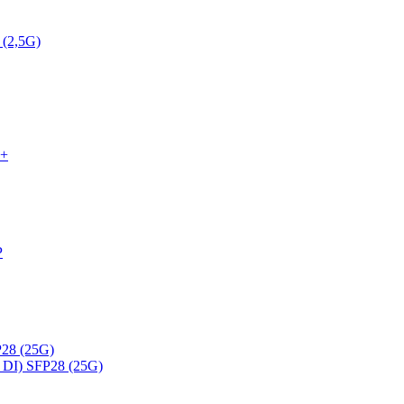
 (2,5G)
P+
P
28 (25G)
DI) SFP28 (25G)