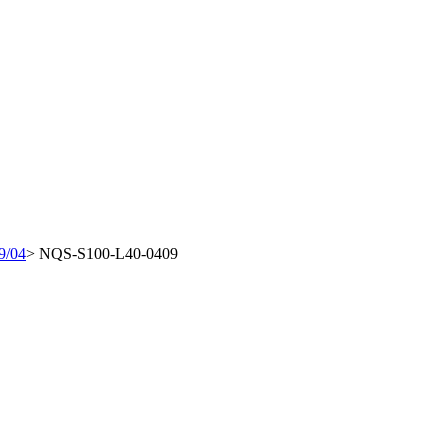
9/04
>
NQS-S100-L40-0409