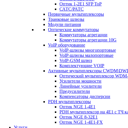
Оптик 1-2E1 SFP ToP
САТС/РАТС
Первичные мультиплексоры
Транковые шлюзы
Модули питания
Оптические коммутаторы
Коммутаторы агрегации
Коммутаторы агрегации 10G
VoIP оборудование
VoIP-шлюзы многопортовые
VoIP-шлюзы малопортовые
VoIP-GSM шлюз
Комплектующие VOIP
Активные мультиплексоры CWDM\D
Оптический мультиплексор WDM-
Усилители мощности
Линейные усилители
Предусилители
Компенсаторы дисперсии
PDH мультиплексоры
Оптик NGE 1-4E1
PDH мультиплексор на 4Е1 с ТЧ к
Оптик NGE 8-32E1
Оптик NGE 1-4E1-FX
Услуги