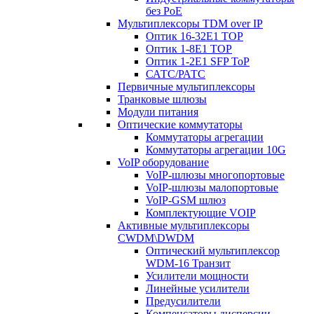
без PoE
Мультиплексоры TDM over IP
Оптик 16-32E1 TOP
Оптик 1-8E1 TOP
Оптик 1-2E1 SFP ToP
САТС/РАТС
Первичные мультиплексоры
Транковые шлюзы
Модули питания
Оптические коммутаторы
Коммутаторы агрегации
Коммутаторы агрегации 10G
VoIP оборудование
VoIP-шлюзы многопортовые
VoIP-шлюзы малопортовые
VoIP-GSM шлюз
Комплектующие VOIP
Активные мультиплексоры
CWDM\DWDM
Оптический мультиплексор
WDM-16 Транзит
Усилители мощности
Линейные усилители
Предусилители
Компенсаторы дисперсии