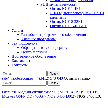
PDH мультиплексоры
Оптик NGE 1-4E1
PDH мультиплексор на 4Е1 с ТЧ
каналами
Оптик NGE 8-32E1
Оптик NGE 1-4E1-FX
Услуги
Разработка программного обеспечения
Учебные программы
Тех. поддержка
Обращение в техподдержку
Центр загрузки
Программное обеспечение
Как заказать
Контакты
Поиск
sale@npotelecom.ru
+7 (3412) 573-040
Оставить заявку
Поиск
Главная
>
Модули оптические SFP, SFP+, XFP, QSFP, CFP
>
Модули QSFP-DD (400G)
>
NQS-S400-L002
>
NQS-S400-L02