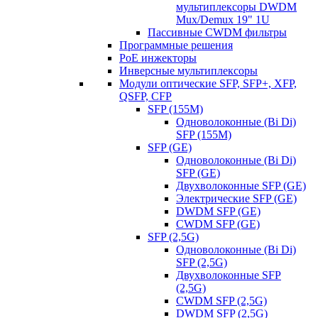
мультиплексоры DWDM
Mux/Demux 19" 1U
Пассивные CWDM фильтры
Программные решения
PoE инжекторы
Инверсные мультиплексоры
Модули оптические SFP, SFP+, XFP,
QSFP, CFP
SFP (155M)
Одноволоконные (Bi Di)
SFP (155M)
SFP (GE)
Одноволоконные (Bi Di)
SFP (GE)
Двухволоконные SFP (GE)
Электрические SFP (GE)
DWDM SFP (GE)
CWDM SFP (GE)
SFP (2,5G)
Одноволоконные (Bi Di)
SFP (2,5G)
Двухволоконные SFP
(2,5G)
CWDM SFP (2,5G)
DWDM SFP (2,5G)