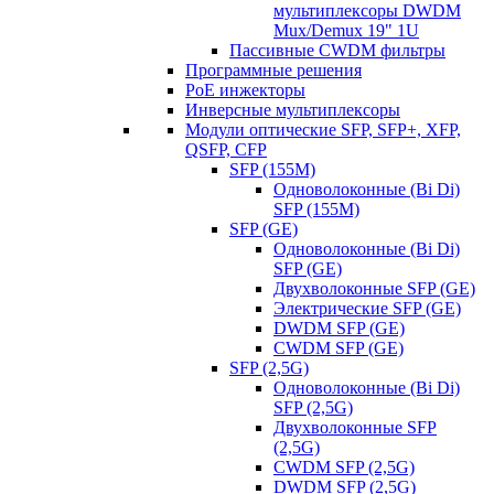
мультиплексоры DWDM
Mux/Demux 19" 1U
Пассивные CWDM фильтры
Программные решения
PoE инжекторы
Инверсные мультиплексоры
Модули оптические SFP, SFP+, XFP,
QSFP, CFP
SFP (155M)
Одноволоконные (Bi Di)
SFP (155M)
SFP (GE)
Одноволоконные (Bi Di)
SFP (GE)
Двухволоконные SFP (GE)
Электрические SFP (GE)
DWDM SFP (GE)
CWDM SFP (GE)
SFP (2,5G)
Одноволоконные (Bi Di)
SFP (2,5G)
Двухволоконные SFP
(2,5G)
CWDM SFP (2,5G)
DWDM SFP (2,5G)