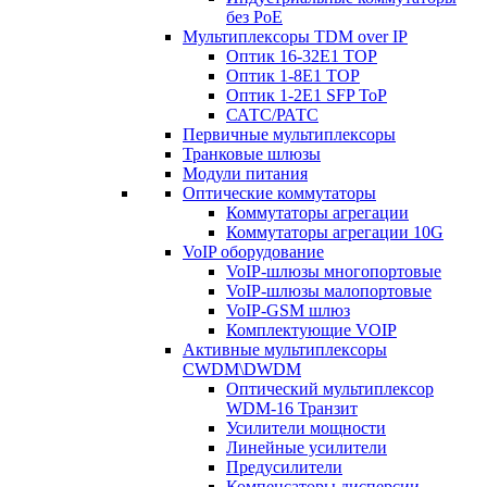
без PoE
Мультиплексоры TDM over IP
Оптик 16-32E1 TOP
Оптик 1-8E1 TOP
Оптик 1-2E1 SFP ToP
САТС/РАТС
Первичные мультиплексоры
Транковые шлюзы
Модули питания
Оптические коммутаторы
Коммутаторы агрегации
Коммутаторы агрегации 10G
VoIP оборудование
VoIP-шлюзы многопортовые
VoIP-шлюзы малопортовые
VoIP-GSM шлюз
Комплектующие VOIP
Активные мультиплексоры
CWDM\DWDM
Оптический мультиплексор
WDM-16 Транзит
Усилители мощности
Линейные усилители
Предусилители
Компенсаторы дисперсии