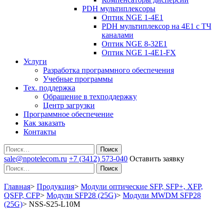
PDH мультиплексоры
Оптик NGE 1-4E1
PDH мультиплексор на 4Е1 с ТЧ
каналами
Оптик NGE 8-32E1
Оптик NGE 1-4E1-FX
Услуги
Разработка программного обеспечения
Учебные программы
Тех. поддержка
Обращение в техподдержку
Центр загрузки
Программное обеспечение
Как заказать
Контакты
Поиск
sale@npotelecom.ru
+7 (3412) 573-040
Оставить заявку
Поиск
Главная
>
Продукция
>
Модули оптические SFP, SFP+, XFP,
QSFP, CFP
>
Модули SFP28 (25G)
>
Модули MWDM SFP28
(25G)
>
NSS-S25-L10M