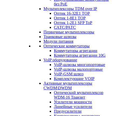
без PoE
Мультиплексоры TDM over IP
Оптик 16-32E1 TOP
Оптик 1-8E1 TOP
Оптик 1-2E1 SFP ToP
САТС/РАТС
Первичные мультиплексоры
Транковые шлюзы
Модули питания
Оптические коммутаторы
Коммутаторы агрегации
Коммутаторы агрегации 10G
VoIP оборудование
VoIP-шлюзы многопортовые
VoIP-шлюзы малопортовые
VoIP-GSM шлюз
Комплектующие VOIP
Активные мультиплексоры
CWDM\DWDM
Оптический мультиплексор
WDM-16 Транзит
Усилители мощности
Линейные усилители
Предусилители
Компенсаторы дисперсии