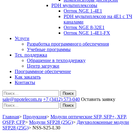
PDH мультиплексоры
Оптик NGE 1-4E1
PDH мультиплексор на 4Е1 с ТЧ
каналами
Оптик NGE 8-32E1
Оптик NGE 1-4E1-FX
Услуги
Разработка программного обеспечения
Учебные программы
Тех. поддержка
Обращение в техподдержку
Центр загрузки
Программное обеспечение
Как заказать
Контакты
Поиск
sale@npotelecom.ru
+7 (3412) 573-040
Оставить заявку
Поиск
Главная
>
Продукция
>
Модули оптические SFP, SFP+, XFP,
QSFP, CFP
>
Модули SFP28 (25G)
>
Двухволоконные модули
SFP28 (25G)
>
NSS-S25-L30