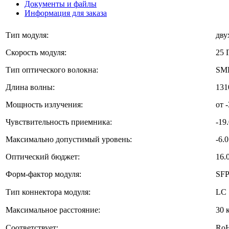
Документы и файлы
Информация для заказа
Тип модуля:
дву
Скорость модуля:
25 
Тип оптического волокна:
SM
Длина волны:
131
Мощность излучения:
от 
Чувствительность приемника:
-19
Максимально допустимый уровень:
-6.
Оптический бюджет:
16.
Форм-фактор модуля:
SFP
Тип коннектора модуля:
LC
Максимальное расстояние:
30 
Соответствует:
RoH