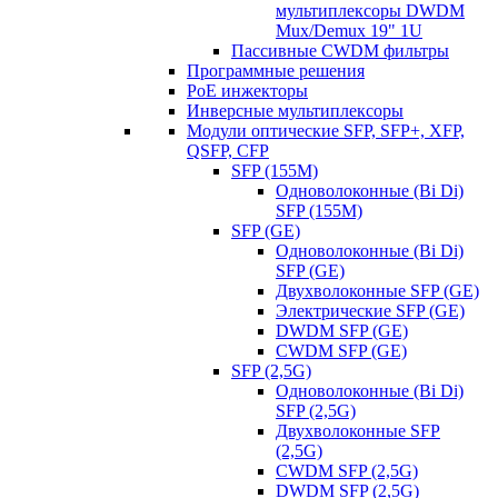
мультиплексоры DWDM
Mux/Demux 19" 1U
Пассивные CWDM фильтры
Программные решения
PoE инжекторы
Инверсные мультиплексоры
Модули оптические SFP, SFP+, XFP,
QSFP, CFP
SFP (155M)
Одноволоконные (Bi Di)
SFP (155M)
SFP (GE)
Одноволоконные (Bi Di)
SFP (GE)
Двухволоконные SFP (GE)
Электрические SFP (GE)
DWDM SFP (GE)
CWDM SFP (GE)
SFP (2,5G)
Одноволоконные (Bi Di)
SFP (2,5G)
Двухволоконные SFP
(2,5G)
CWDM SFP (2,5G)
DWDM SFP (2,5G)