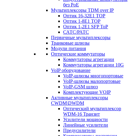
без PoE
Мультиплексоры TDM over IP
Оптик 16-32E1 TOP
Оптик 1-8E1 TOP
Оптик 1-2E1 SFP ToP
САТС/РАТС
Первичные мультиплексоры
Транковые шлюзы
Модули питания
Оптические коммутаторы
Коммутаторы агрегации
Коммутаторы агрегации 10G
VoIP оборудование
VoIP-шлюзы многопортовые
VoIP-шлюзы малопортовые
VoIP-GSM шлюз
Комплектующие VOIP
Активные мультиплексоры
CWDM\DWDM
Оптический мультиплексор
WDM-16 Транзит
Усилители мощности
Линейные усилители
Предусилители
Компенсаторы дисперсии