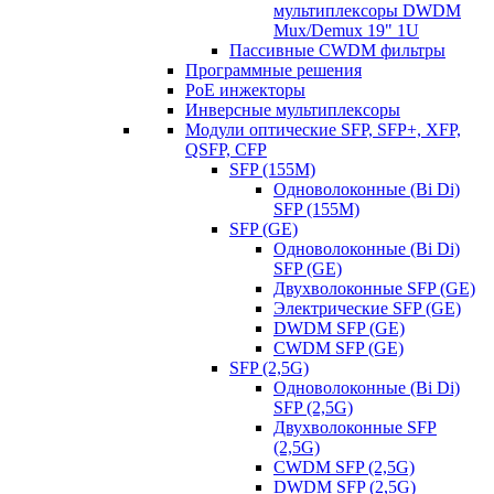
мультиплексоры DWDM
Mux/Demux 19" 1U
Пассивные CWDM фильтры
Программные решения
PoE инжекторы
Инверсные мультиплексоры
Модули оптические SFP, SFP+, XFP,
QSFP, CFP
SFP (155M)
Одноволоконные (Bi Di)
SFP (155M)
SFP (GE)
Одноволоконные (Bi Di)
SFP (GE)
Двухволоконные SFP (GE)
Электрические SFP (GE)
DWDM SFP (GE)
CWDM SFP (GE)
SFP (2,5G)
Одноволоконные (Bi Di)
SFP (2,5G)
Двухволоконные SFP
(2,5G)
CWDM SFP (2,5G)
DWDM SFP (2,5G)