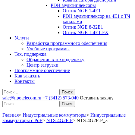
PDH мультиплексоры
Оптик NGE 1-4E1
PDH мультиплексор на 4Е1 с ТЧ
каналами
Оптик NGE 8-32E1
Оптик NGE 1-4E1-FX
Услуги
Разработка программного обеспечения
Учебные программы
Тех. поддержка
Обращение в техподдержку
Центр загрузки
Программное обеспечение
Как заказать
Контакты
Поиск
sale@npotelecom.ru
+7 (3412) 573-040
Оставить заявку
Поиск
Главная
>
Индустриальные коммутаторы
>
Индустриальные
коммутаторы c PoE
>
NTS-4G2F-P
>
NTS-4G2F-P_3