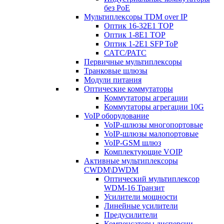
без PoE
Мультиплексоры TDM over IP
Оптик 16-32E1 TOP
Оптик 1-8E1 TOP
Оптик 1-2E1 SFP ToP
САТС/РАТС
Первичные мультиплексоры
Транковые шлюзы
Модули питания
Оптические коммутаторы
Коммутаторы агрегации
Коммутаторы агрегации 10G
VoIP оборудование
VoIP-шлюзы многопортовые
VoIP-шлюзы малопортовые
VoIP-GSM шлюз
Комплектующие VOIP
Активные мультиплексоры
CWDM\DWDM
Оптический мультиплексор
WDM-16 Транзит
Усилители мощности
Линейные усилители
Предусилители
Компенсаторы дисперсии