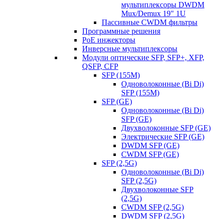
мультиплексоры DWDM
Mux/Demux 19" 1U
Пассивные CWDM фильтры
Программные решения
PoE инжекторы
Инверсные мультиплексоры
Модули оптические SFP, SFP+, XFP,
QSFP, CFP
SFP (155M)
Одноволоконные (Bi Di)
SFP (155M)
SFP (GE)
Одноволоконные (Bi Di)
SFP (GE)
Двухволоконные SFP (GE)
Электрические SFP (GE)
DWDM SFP (GE)
CWDM SFP (GE)
SFP (2,5G)
Одноволоконные (Bi Di)
SFP (2,5G)
Двухволоконные SFP
(2,5G)
CWDM SFP (2,5G)
DWDM SFP (2,5G)