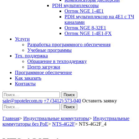
PDH мультиплексоры
Оптик NGE 1-4E1
PDH мультиплексор на 4Е1 с ТЧ
каналами
Оптик NGE 8-32E1
Оптик NGE 1-4E1-FX
Услуги
Разработка программного обеспечения
Учебные программы
Тех. поддержка
Обращение в техподдержку
Центр загрузки
Программное обеспечение
Как заказать
Контакты
Поиск
sale@npotelecom.ru
+7 (3412) 573-040
Оставить заявку
Поиск
Главная
>
Индустриальные коммутаторы
>
Индустриальные
коммутаторы без PoE
>
NTS-4G2F
>
NTS-4G2F_4