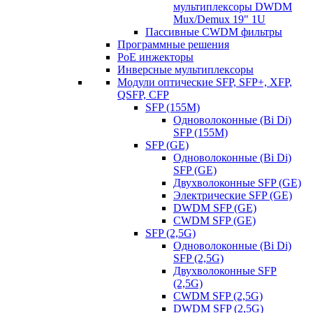
мультиплексоры DWDM
Mux/Demux 19" 1U
Пассивные CWDM фильтры
Программные решения
PoE инжекторы
Инверсные мультиплексоры
Модули оптические SFP, SFP+, XFP,
QSFP, CFP
SFP (155M)
Одноволоконные (Bi Di)
SFP (155M)
SFP (GE)
Одноволоконные (Bi Di)
SFP (GE)
Двухволоконные SFP (GE)
Электрические SFP (GE)
DWDM SFP (GE)
CWDM SFP (GE)
SFP (2,5G)
Одноволоконные (Bi Di)
SFP (2,5G)
Двухволоконные SFP
(2,5G)
CWDM SFP (2,5G)
DWDM SFP (2,5G)