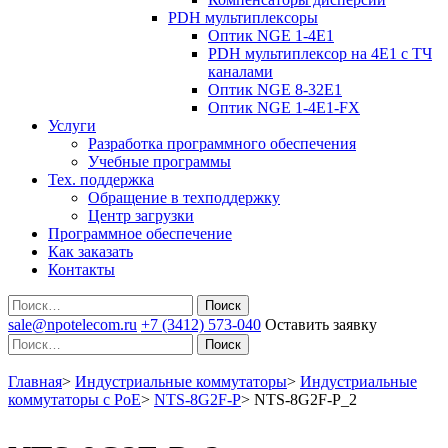
PDH мультиплексоры
Оптик NGE 1-4E1
PDH мультиплексор на 4Е1 с ТЧ
каналами
Оптик NGE 8-32E1
Оптик NGE 1-4E1-FX
Услуги
Разработка программного обеспечения
Учебные программы
Тех. поддержка
Обращение в техподдержку
Центр загрузки
Программное обеспечение
Как заказать
Контакты
Поиск
sale@npotelecom.ru
+7 (3412) 573-040
Оставить заявку
Поиск
Главная
>
Индустриальные коммутаторы
>
Индустриальные
коммутаторы c PoE
>
NTS-8G2F-P
>
NTS-8G2F-P_2