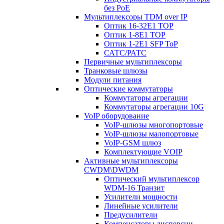
без PoE
Мультиплексоры TDM over IP
Оптик 16-32E1 TOP
Оптик 1-8E1 TOP
Оптик 1-2E1 SFP ToP
САТС/РАТС
Первичные мультиплексоры
Транковые шлюзы
Модули питания
Оптические коммутаторы
Коммутаторы агрегации
Коммутаторы агрегации 10G
VoIP оборудование
VoIP-шлюзы многопортовые
VoIP-шлюзы малопортовые
VoIP-GSM шлюз
Комплектующие VOIP
Активные мультиплексоры
CWDM\DWDM
Оптический мультиплексор
WDM-16 Транзит
Усилители мощности
Линейные усилители
Предусилители
Компенсаторы дисперсии