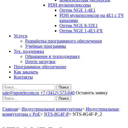
PDH мультиплексоры
Оптик NGE 1-4E1
PDH мультиплексор на 4Е1 с ТЧ
каналами
Оптик NGE 8-32E1
Оптик NGE 1-4E1-FX
Услуги
Разработка программного обеспечения
Учебные программы
Тех. поддержка
Обращение в техподдержку
Центр загрузки
Программное обеспечение
Как заказать
Контакты
Поиск
sale@npotelecom.ru
+7 (3412) 573-040
Оставить заявку
Поиск
Главная
>
Индустриальные коммутаторы
>
Индустриальные
коммутаторы c PoE
>
NTS-8G4F-P
>
NTS-8G4F-P_2