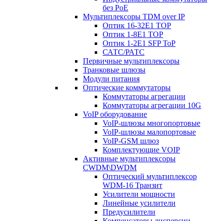
без PoE
Мультиплексоры TDM over IP
Оптик 16-32E1 TOP
Оптик 1-8E1 TOP
Оптик 1-2E1 SFP ToP
САТС/РАТС
Первичные мультиплексоры
Транковые шлюзы
Модули питания
Оптические коммутаторы
Коммутаторы агрегации
Коммутаторы агрегации 10G
VoIP оборудование
VoIP-шлюзы многопортовые
VoIP-шлюзы малопортовые
VoIP-GSM шлюз
Комплектующие VOIP
Активные мультиплексоры
CWDM\DWDM
Оптический мультиплексор
WDM-16 Транзит
Усилители мощности
Линейные усилители
Предусилители
Компенсаторы дисперсии