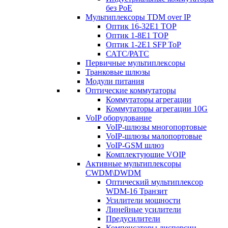
без PoE
Мультиплексоры TDM over IP
Оптик 16-32E1 TOP
Оптик 1-8E1 TOP
Оптик 1-2E1 SFP ToP
САТС/РАТС
Первичные мультиплексоры
Транковые шлюзы
Модули питания
Оптические коммутаторы
Коммутаторы агрегации
Коммутаторы агрегации 10G
VoIP оборудование
VoIP-шлюзы многопортовые
VoIP-шлюзы малопортовые
VoIP-GSM шлюз
Комплектующие VOIP
Активные мультиплексоры
CWDM\DWDM
Оптический мультиплексор
WDM-16 Транзит
Усилители мощности
Линейные усилители
Предусилители
Компенсаторы дисперсии