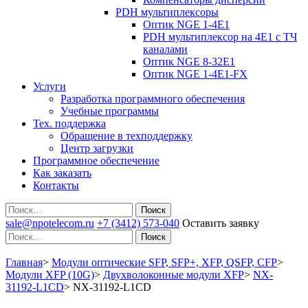
PDH мультиплексоры
Оптик NGE 1-4E1
PDH мультиплексор на 4Е1 с ТЧ
каналами
Оптик NGE 8-32E1
Оптик NGE 1-4E1-FX
Услуги
Разработка программного обеспечения
Учебные программы
Тех. поддержка
Обращение в техподдержку
Центр загрузки
Программное обеспечение
Как заказать
Контакты
Поиск
sale@npotelecom.ru
+7 (3412) 573-040
Оставить заявку
Поиск
Главная
>
Модули оптические SFP, SFP+, XFP, QSFP, CFP
>
Модули XFP (10G)
>
Двухволоконные модули XFP
>
NX-
31192-L1CD
>
NX-31192-L1CD