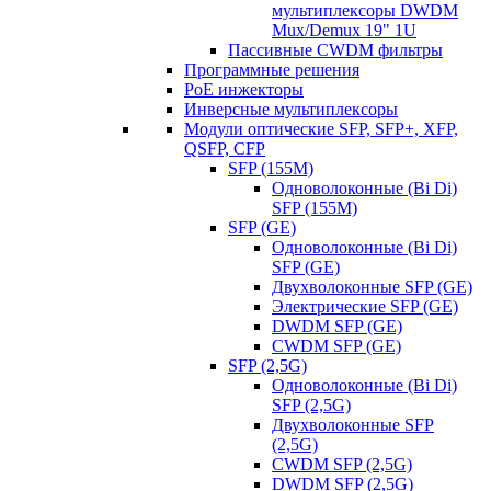
мультиплексоры DWDM
Mux/Demux 19" 1U
Пассивные CWDM фильтры
Программные решения
PoE инжекторы
Инверсные мультиплексоры
Модули оптические SFP, SFP+, XFP,
QSFP, CFP
SFP (155M)
Одноволоконные (Bi Di)
SFP (155M)
SFP (GE)
Одноволоконные (Bi Di)
SFP (GE)
Двухволоконные SFP (GE)
Электрические SFP (GE)
DWDM SFP (GE)
CWDM SFP (GE)
SFP (2,5G)
Одноволоконные (Bi Di)
SFP (2,5G)
Двухволоконные SFP
(2,5G)
CWDM SFP (2,5G)
DWDM SFP (2,5G)