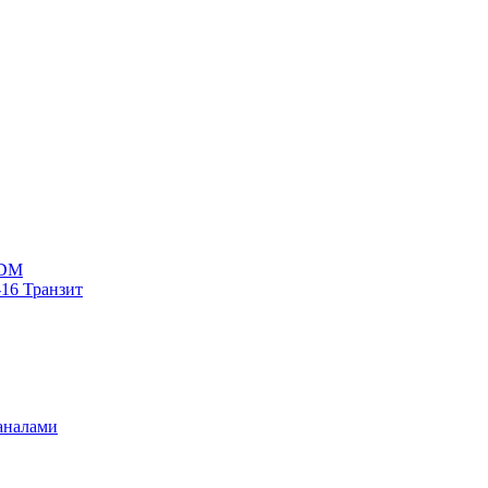
WDM
16 Транзит
аналами