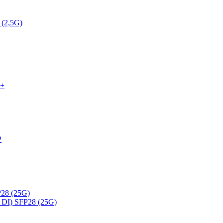
 (2,5G)
P+
P
28 (25G)
DI) SFP28 (25G)