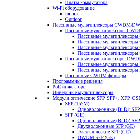
Платы коммутатора
Wi-Fi оборудование
Indoor
Outdoor
Пассивные мультиплексоры CWDM\D
Пассивные мультиплексоры CW
Пассивные мультиплексор
Пассивные мультиплексор
Пассивные мультиплексор
Пассивные мультиплексор
Пассивные мультиплексоры DW
Пассивные мультиплексор
Пассивные мультиплексор
Пассивные CWDM фильтры
Программные решения
PoE инжекторы
Инверсные мультиплексоры
Модули оптические SFP, SFP+, XFP, QS
SFP (155M)
Одноволоконные (Bi Di) SFP
SFP (GE)
Одноволоконные (Bi Di) SFP
Двухволоконные SFP (GE)
Электрические SFP (GE)
DWDM SFP (GE)