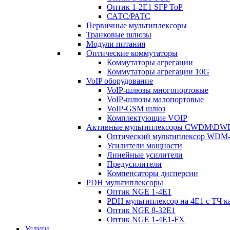
Оптик 1-2E1 SFP ToP
САТС/РАТС
Первичные мультиплексоры
Транковые шлюзы
Модули питания
Оптические коммутаторы
Коммутаторы агрегации
Коммутаторы агрегации 10G
VoIP оборудование
VoIP-шлюзы многопортовые
VoIP-шлюзы малопортовые
VoIP-GSM шлюз
Комплектующие VOIP
Активные мультиплексоры CWDM\D
Оптический мультиплексор WDM-
Усилители мощности
Линейные усилители
Предусилители
Компенсаторы дисперсии
PDH мультиплексоры
Оптик NGE 1-4E1
PDH мультиплексор на 4Е1 с ТЧ к
Оптик NGE 8-32E1
Оптик NGE 1-4E1-FX
Услуги