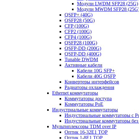
Модули LWDM SFP28 (25G)
Модули MWDM SFP28 (25G
QSFP+ (40G)
QSFP28 (50G)
CFP (100G)
CFP2 (100G)
CFP4 (100G)
QSFP28 (100G)
QSFP-DD (200G)
QSFP-DD (400G)
Tunable DWDM
Активные кабели
Кабели 10G SFP+
Кабели 40G QSFP
Конвертеры интерфейсов
Радиаторы охлаждения
Ethernet коммутаторы
Коммутаторы доступа
Коммутаторы PoE
Индустриальные коммутаторы
Индустриальные коммутаторы с P
Индустриальные коммутаторы без
Мультиплексоры TDM over IP
Оптик 16-32E1 TOP
Оптик 1-8E1 TOP