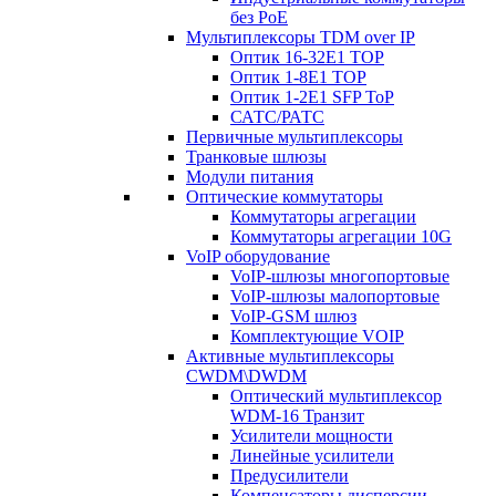
без PoE
Мультиплексоры TDM over IP
Оптик 16-32E1 TOP
Оптик 1-8E1 TOP
Оптик 1-2E1 SFP ToP
САТС/РАТС
Первичные мультиплексоры
Транковые шлюзы
Модули питания
Оптические коммутаторы
Коммутаторы агрегации
Коммутаторы агрегации 10G
VoIP оборудование
VoIP-шлюзы многопортовые
VoIP-шлюзы малопортовые
VoIP-GSM шлюз
Комплектующие VOIP
Активные мультиплексоры
CWDM\DWDM
Оптический мультиплексор
WDM-16 Транзит
Усилители мощности
Линейные усилители
Предусилители
Компенсаторы дисперсии