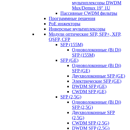
мультиплексоры DWDM
Mux/Demux 19" 1U
Пассивные CWDM фильтры
Программные решения
PoE инжекторы
Инверсные мультиплексоры
Модули оптические SFP, SFP+, XFP,
QSFP, CFP
SFP (155M)
Одноволоконные (Bi Di)
SFP (155M)
SFP (GE)
Одноволоконные (Bi Di)
SFP (GE)
Двухволоконные SFP (GE)
Электрические SFP (GE)
DWDM SFP (GE)
CWDM SFP (GE)
SFP (2,5G)
Одноволоконные (Bi Di)
SFP (2,5G)
Двухволоконные SFP
(2,5G)
CWDM SFP (2,5G)
DWDM SFP (2,5G)