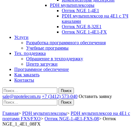
PDH мультиплексоры
Оптик NGE 1-4E1
PDH мультиплексор на 4Е1 с ТЧ
каналами
Оптик NGE 8-32E1
Оптик NGE 1-4E1-FX
Услуги
Разработка программного обеспечения
Учебные программы
Тех. поддержка
Обращение в техподдержку
Центр загрузки
Программное обеспечение
Как заказать
Контакты
Поиск
sale@npotelecom.ru
+7 (3412) 573-040
Оставить заявку
Поиск
Главная
>
PDH мультиплексоры
>
PDH мультиплексор на 4Е1 с
портами FXS/FXO
>
Оптик NGE-1-4E1-FXS-08
>
Оптик
NGE_1_4E1_08FX