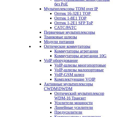
без PoE
Мультиплексоры TDM over IP
Оптик 16-32E1 TOP
Оптик 1-8E1 TOP
Оптик 1-2E1 SFP ToP
САТС/РАТС
Первичные мультиплексоры
Транковые шлюзы
Модули питания
Оптические коммутаторы
Коммутаторы агрегации
Коммутаторы агрегации 10G
VoIP оборудование
VoIP-шлюзы многопортовые
VoIP-шлюзы малопортовые
VoIP-GSM шлюз
Комплектующие VOIP
Активные мультиплексоры
CWDM\DWDM
Оптический мультиплексор
WDM-16 Транзит
Усилители мощности
Линейные усилители
Предусилители
Компенсаторы дисперсии