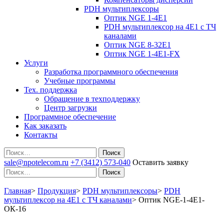
PDH мультиплексоры
Оптик NGE 1-4E1
PDH мультиплексор на 4Е1 с ТЧ
каналами
Оптик NGE 8-32E1
Оптик NGE 1-4E1-FX
Услуги
Разработка программного обеспечения
Учебные программы
Тех. поддержка
Обращение в техподдержку
Центр загрузки
Программное обеспечение
Как заказать
Контакты
Поиск
sale@npotelecom.ru
+7 (3412) 573-040
Оставить заявку
Поиск
Главная
>
Продукция
>
PDH мультиплексоры
>
PDH
мультиплексор на 4Е1 с ТЧ каналами
>
Оптик NGE-1-4E1-
ОК-16