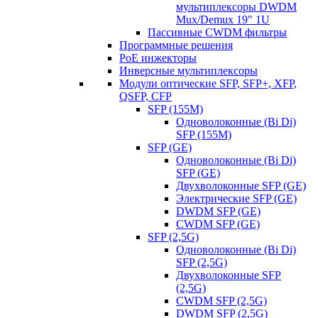
мультиплексоры DWDM
Mux/Demux 19" 1U
Пассивные CWDM фильтры
Программные решения
PoE инжекторы
Инверсные мультиплексоры
Модули оптические SFP, SFP+, XFP,
QSFP, CFP
SFP (155M)
Одноволоконные (Bi Di)
SFP (155M)
SFP (GE)
Одноволоконные (Bi Di)
SFP (GE)
Двухволоконные SFP (GE)
Электрические SFP (GE)
DWDM SFP (GE)
CWDM SFP (GE)
SFP (2,5G)
Одноволоконные (Bi Di)
SFP (2,5G)
Двухволоконные SFP
(2,5G)
CWDM SFP (2,5G)
DWDM SFP (2,5G)