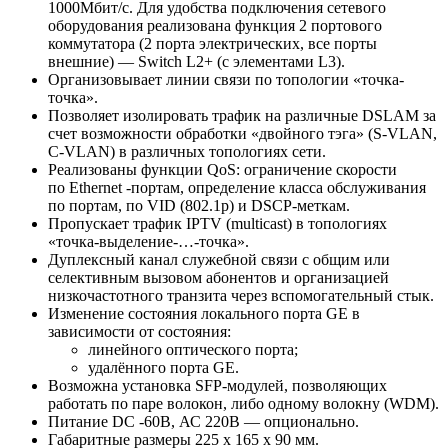
1000Мбит/с. Для удобства подключения сетевого
оборудования реализована функция 2 портового
коммутатора (2 порта электрических, все порты
внешние) — Switch L2+ (с элементами L3).
Организовывает линии связи по топологии «точка-
точка».
Позволяет изолировать трафик на различные DSLAM за
счет возможности обработки «двойного тэга» (S-VLAN,
C-VLAN) в различных топологиях сети.
Реализованы функции QoS: ограничение скорости
по Ethernet -портам, определение класса обслуживания
по портам, по VID (802.1p) и DSCP-меткам.
Пропускает трафик IPTV (multicast) в топологиях
«точка-выделение-…-точка».
Дуплексный канал служебной связи с общим или
селективным вызовом абонентов и организацией
низкочастотного транзита через вспомогательный стык.
Изменение состояния локального порта GE в
зависимости от состояния:
линейного оптического порта;
удалённого порта GE.
Возможна установка SFP-модулей, позволяющих
работать по паре волокон, либо одному волокну (WDM).
Питание DC -60В, АС 220В — опционально.
Габаритные размеры 225 х 165 х 90 мм.