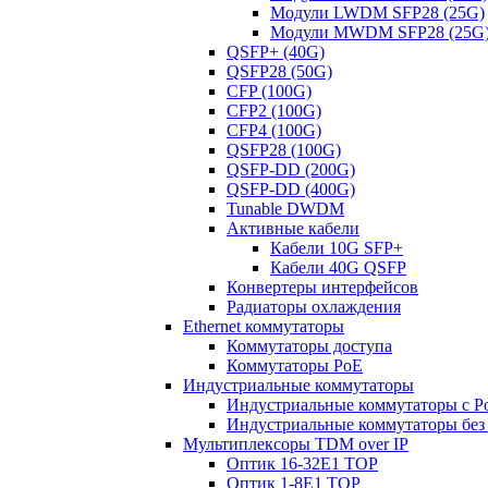
Модули LWDM SFP28 (25G)
Модули MWDM SFP28 (25G
QSFP+ (40G)
QSFP28 (50G)
CFP (100G)
CFP2 (100G)
CFP4 (100G)
QSFP28 (100G)
QSFP-DD (200G)
QSFP-DD (400G)
Tunable DWDM
Активные кабели
Кабели 10G SFP+
Кабели 40G QSFP
Конвертеры интерфейсов
Радиаторы охлаждения
Ethernet коммутаторы
Коммутаторы доступа
Коммутаторы PoE
Индустриальные коммутаторы
Индустриальные коммутаторы с P
Индустриальные коммутаторы без
Мультиплексоры TDM over IP
Оптик 16-32E1 TOP
Оптик 1-8E1 TOP