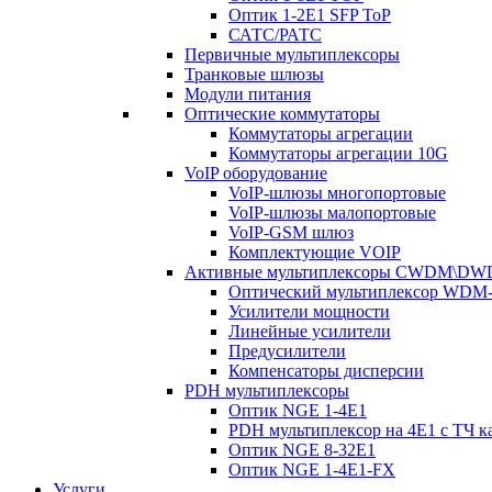
Оптик 1-2E1 SFP ToP
САТС/РАТС
Первичные мультиплексоры
Транковые шлюзы
Модули питания
Оптические коммутаторы
Коммутаторы агрегации
Коммутаторы агрегации 10G
VoIP оборудование
VoIP-шлюзы многопортовые
VoIP-шлюзы малопортовые
VoIP-GSM шлюз
Комплектующие VOIP
Активные мультиплексоры CWDM\D
Оптический мультиплексор WDM-
Усилители мощности
Линейные усилители
Предусилители
Компенсаторы дисперсии
PDH мультиплексоры
Оптик NGE 1-4E1
PDH мультиплексор на 4Е1 с ТЧ к
Оптик NGE 8-32E1
Оптик NGE 1-4E1-FX
Услуги