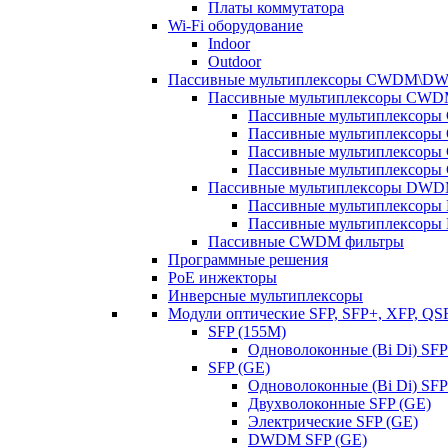
Платы коммутатора
Wi-Fi оборудование
Indoor
Outdoor
Пассивные мультиплексоры CWDM\D
Пассивные мультиплексоры CW
Пассивные мультиплексор
Пассивные мультиплексор
Пассивные мультиплексор
Пассивные мультиплексор
Пассивные мультиплексоры DW
Пассивные мультиплексор
Пассивные мультиплексор
Пассивные CWDM фильтры
Программные решения
PoE инжекторы
Инверсные мультиплексоры
Модули оптические SFP, SFP+, XFP, QS
SFP (155M)
Одноволоконные (Bi Di) SFP
SFP (GE)
Одноволоконные (Bi Di) SFP
Двухволоконные SFP (GE)
Электрические SFP (GE)
DWDM SFP (GE)