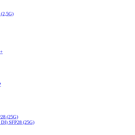
 (2,5G)
P+
P
28 (25G)
DI) SFP28 (25G)