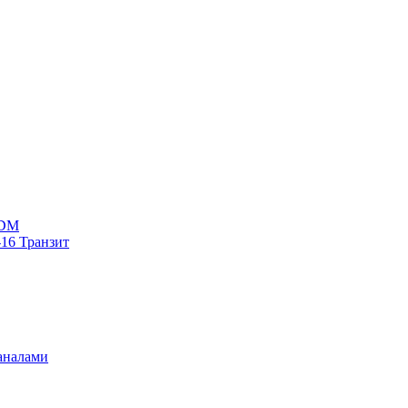
WDM
16 Транзит
аналами