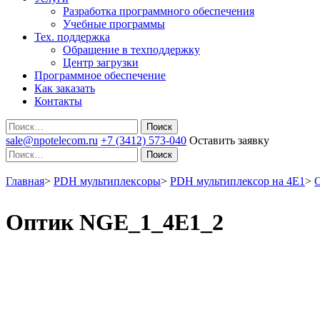
Разработка программного обеспечения
Учебные программы
Тех. поддержка
Обращение в техподдержку
Центр загрузки
Программное обеспечение
Как заказать
Контакты
Поиск
sale@npotelecom.ru
+7 (3412) 573-040
Оставить заявку
Поиск
Главная
>
PDH мультиплексоры
>
PDH мультиплексор на 4Е1
>
Оптик NGE_1_4E1_2