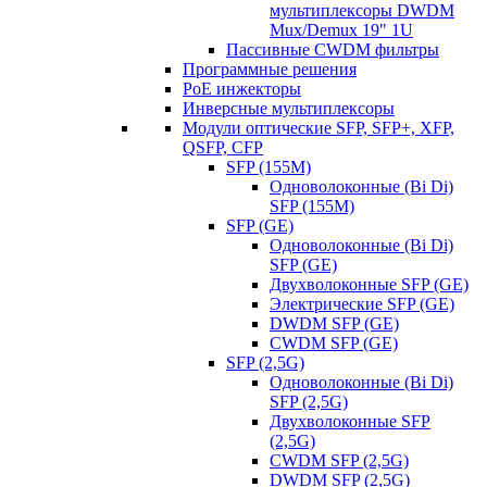
мультиплексоры DWDM
Mux/Demux 19" 1U
Пассивные CWDM фильтры
Программные решения
PoE инжекторы
Инверсные мультиплексоры
Модули оптические SFP, SFP+, XFP,
QSFP, CFP
SFP (155M)
Одноволоконные (Bi Di)
SFP (155M)
SFP (GE)
Одноволоконные (Bi Di)
SFP (GE)
Двухволоконные SFP (GE)
Электрические SFP (GE)
DWDM SFP (GE)
CWDM SFP (GE)
SFP (2,5G)
Одноволоконные (Bi Di)
SFP (2,5G)
Двухволоконные SFP
(2,5G)
CWDM SFP (2,5G)
DWDM SFP (2,5G)