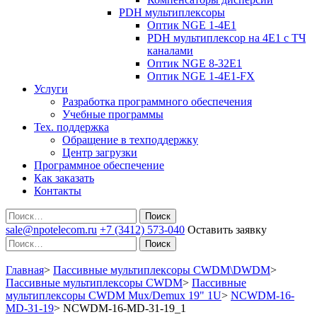
PDH мультиплексоры
Оптик NGE 1-4E1
PDH мультиплексор на 4Е1 с ТЧ
каналами
Оптик NGE 8-32E1
Оптик NGE 1-4E1-FX
Услуги
Разработка программного обеспечения
Учебные программы
Тех. поддержка
Обращение в техподдержку
Центр загрузки
Программное обеспечение
Как заказать
Контакты
Поиск
sale@npotelecom.ru
+7 (3412) 573-040
Оставить заявку
Поиск
Главная
>
Пассивные мультиплексоры CWDM\DWDM
>
Пассивные мультиплексоры CWDM
>
Пассивные
мультиплексоры CWDM Mux/Demux 19" 1U
>
NCWDM-16-
MD-31-19
>
NCWDM-16-MD-31-19_1