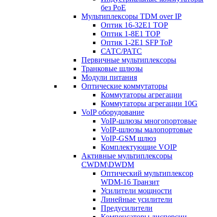
без PoE
Мультиплексоры TDM over IP
Оптик 16-32E1 TOP
Оптик 1-8E1 TOP
Оптик 1-2E1 SFP ToP
САТС/РАТС
Первичные мультиплексоры
Транковые шлюзы
Модули питания
Оптические коммутаторы
Коммутаторы агрегации
Коммутаторы агрегации 10G
VoIP оборудование
VoIP-шлюзы многопортовые
VoIP-шлюзы малопортовые
VoIP-GSM шлюз
Комплектующие VOIP
Активные мультиплексоры
CWDM\DWDM
Оптический мультиплексор
WDM-16 Транзит
Усилители мощности
Линейные усилители
Предусилители
Компенсаторы дисперсии