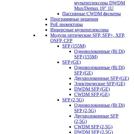
мультиплексоры DWDM
Mux/Demux 19" 1U
Пассивные CWDM фильтры
Программные решения
PoE инжекторы
Инверсные мультиплексоры
Модули оптические SFP, SFP+, XFP,
QSFP, CFP
SFP (155M)
Одноволоконные (Bi Di)
SFP (155M)
SFP (GE)
Одноволоконные (Bi Di)
SFP (GE)
Двухволоконные SFP (GE)
Электрические SFP (GE)
DWDM SFP (GE)
CWDM SFP (GE)
SFP (2,5G)
Одноволоконные (Bi Di)
SFP (2,5G)
Двухволоконные SFP
(2,5G)
CWDM SFP (2,5G)
DWDM SFP (2,5G)