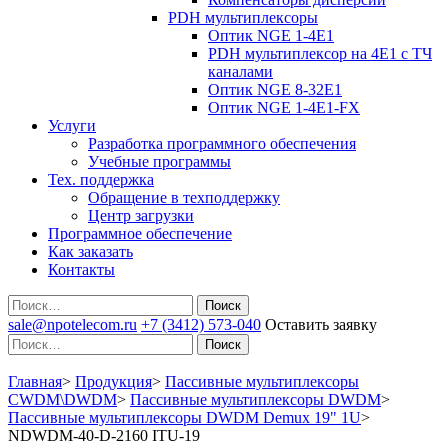
PDH мультиплексоры
Оптик NGE 1-4E1
PDH мультиплексор на 4Е1 с ТЧ
каналами
Оптик NGE 8-32E1
Оптик NGE 1-4E1-FX
Услуги
Разработка программного обеспечения
Учебные программы
Тех. поддержка
Обращение в техподдержку
Центр загрузки
Программное обеспечение
Как заказать
Контакты
Поиск
sale@npotelecom.ru
+7 (3412) 573-040
Оставить заявку
Поиск
Главная
>
Продукция
>
Пассивные мультиплексоры
CWDM\DWDM
>
Пассивные мультиплексоры DWDM
>
Пассивные мультиплексоры DWDM Demux 19" 1U
>
NDWDM-40-D-2160 ITU-19