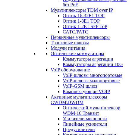
без PoE
Мультиплексоры TDM over IP
Оптик 16-32E1 TOP
Оптик 1-8E1 TOP
Оптик 1-2E1 SFP ToP
САТС/РАТС
Первичные мультиплексоры
Транковые шлюзы
Модули питания
Оптические коммутаторы
Коммутаторы агрегации
Коммутаторы агрегации 10G
VoIP оборудование
VoIP-шлюзы многопортовые
VoIP-шлюзы малопортовые
VoIP-GSM шлюз
Комплектующие VOIP
Активные мультиплексоры
CWDM\DWDM
Оптический мультиплексор
WDM-16 Транзит
Усилители мощности
Линейные усилители
Предусилители
Компенсаторы дисперсии