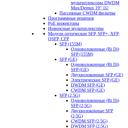
мультиплексоры DWDM
Mux/Demux 19" 1U
Пассивные CWDM фильтры
Программные решения
PoE инжекторы
Инверсные мультиплексоры
Модули оптические SFP, SFP+, XFP,
QSFP, CFP
SFP (155M)
Одноволоконные (Bi Di)
SFP (155M)
SFP (GE)
Одноволоконные (Bi Di)
SFP (GE)
Двухволоконные SFP (GE)
Электрические SFP (GE)
DWDM SFP (GE)
CWDM SFP (GE)
SFP (2,5G)
Одноволоконные (Bi Di)
SFP (2,5G)
Двухволоконные SFP
(2,5G)
CWDM SFP (2,5G)
DWDM SFP (2,5G)