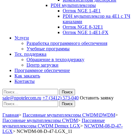
PDH мультиплексоры
Оптик NGE 1-4E1
PDH мультиплексор на 4Е1 с ТЧ
каналами
Оптик NGE 8-32E1
Оптик NGE 1-4E1-FX
Услуги
Разработка программного обеспечения
Учебные программы
Тех. поддержка
Обращение в техподдержку
Центр загрузки
Программное обеспечение
Как заказать
Контакты
Поиск
sale@npotelecom.ru
+7 (3412) 573-040
Оставить заявку
Поиск
Главная
>
Пассивные мультиплексоры CWDM\DWDM
>
Пассивные мультиплексоры CWDM
>
Пассивные
мультиплексоры CWDM Demux LGX
>
NCWDM-08-D-47-
LGX
>
NCWDM-08-D-47-LGX_11