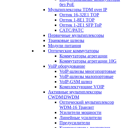
без PoE
Мультиплексоры TDM over IP
Оптик 16-32E1 TOP
Оптик 1-8E1 TOP
Оптик 1-2E1 SFP ToP
САТС/РАТС
Первичные мультиплексоры
Транковые шлюзы
Модули питания
Оптические коммутаторы
Коммутаторы агрегации
Коммутаторы агрегации 10G
VoIP оборудование
VoIP-шлюзы многопортовые
VoIP-шлюзы малопортовые
VoIP-GSM шлюз
Комплектующие VOIP
Активные мультиплексоры
CWDM\DWDM
Оптический мультиплексор
WDM-16 Транзит
Усилители мощности
Линейные усилители
Предусилители
Компенсаторы дисперсии