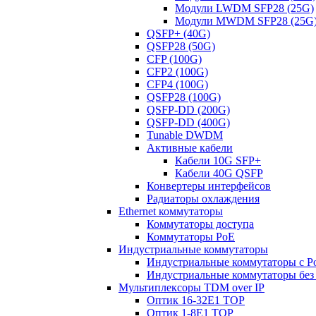
Модули LWDM SFP28 (25G)
Модули MWDM SFP28 (25G
QSFP+ (40G)
QSFP28 (50G)
CFP (100G)
CFP2 (100G)
CFP4 (100G)
QSFP28 (100G)
QSFP-DD (200G)
QSFP-DD (400G)
Tunable DWDM
Активные кабели
Кабели 10G SFP+
Кабели 40G QSFP
Конвертеры интерфейсов
Радиаторы охлаждения
Ethernet коммутаторы
Коммутаторы доступа
Коммутаторы PoE
Индустриальные коммутаторы
Индустриальные коммутаторы с P
Индустриальные коммутаторы без
Мультиплексоры TDM over IP
Оптик 16-32E1 TOP
Оптик 1-8E1 TOP