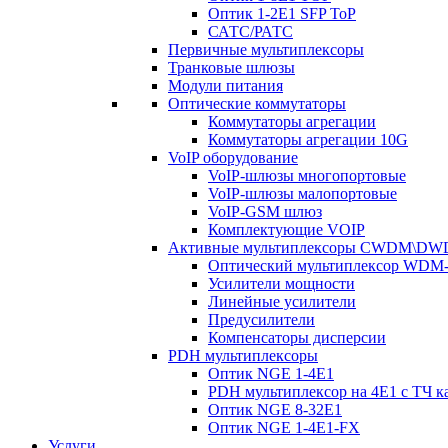
Оптик 1-2E1 SFP ToP
САТС/РАТС
Первичные мультиплексоры
Транковые шлюзы
Модули питания
Оптические коммутаторы
Коммутаторы агрегации
Коммутаторы агрегации 10G
VoIP оборудование
VoIP-шлюзы многопортовые
VoIP-шлюзы малопортовые
VoIP-GSM шлюз
Комплектующие VOIP
Активные мультиплексоры CWDM\D
Оптический мультиплексор WDM-
Усилители мощности
Линейные усилители
Предусилители
Компенсаторы дисперсии
PDH мультиплексоры
Оптик NGE 1-4E1
PDH мультиплексор на 4Е1 с ТЧ к
Оптик NGE 8-32E1
Оптик NGE 1-4E1-FX
Услуги