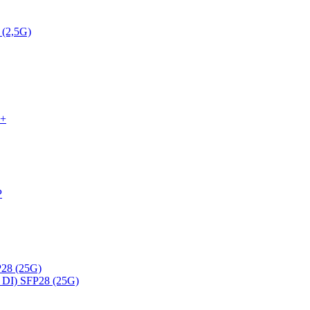
 (2,5G)
P+
P
28 (25G)
DI) SFP28 (25G)