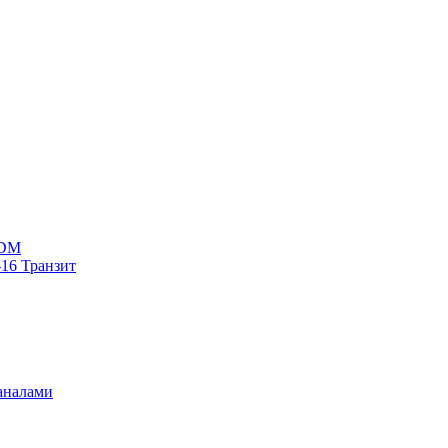
WDM
16 Транзит
аналами