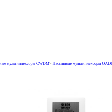
ные мультиплексоры CWDM
>
Пассивные мультиплексоры OA