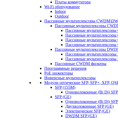
Платы коммутатора
Wi-Fi оборудование
Indoor
Outdoor
Пассивные мультиплексоры CWDM\D
Пассивные мультиплексоры CW
Пассивные мультиплексор
Пассивные мультиплексор
Пассивные мультиплексор
Пассивные мультиплексор
Пассивные мультиплексоры DW
Пассивные мультиплексор
Пассивные мультиплексор
Пассивные CWDM фильтры
Программные решения
PoE инжекторы
Инверсные мультиплексоры
Модули оптические SFP, SFP+, XFP, QS
SFP (155M)
Одноволоконные (Bi Di) SFP
SFP (GE)
Одноволоконные (Bi Di) SFP
Двухволоконные SFP (GE)
Электрические SFP (GE)
DWDM SFP (GE)