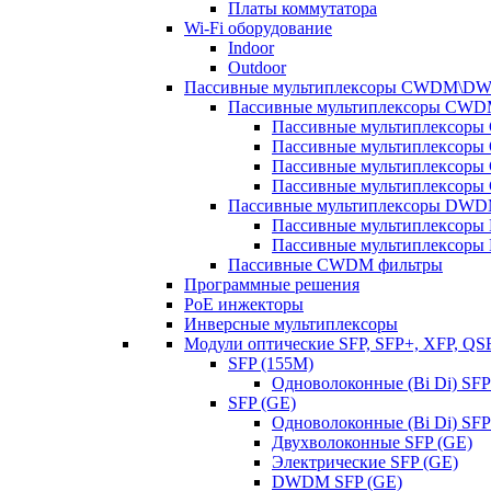
Платы коммутатора
Wi-Fi оборудование
Indoor
Outdoor
Пассивные мультиплексоры CWDM\D
Пассивные мультиплексоры CW
Пассивные мультиплексор
Пассивные мультиплексор
Пассивные мультиплексор
Пассивные мультиплексор
Пассивные мультиплексоры DW
Пассивные мультиплексор
Пассивные мультиплексор
Пассивные CWDM фильтры
Программные решения
PoE инжекторы
Инверсные мультиплексоры
Модули оптические SFP, SFP+, XFP, QS
SFP (155M)
Одноволоконные (Bi Di) SFP
SFP (GE)
Одноволоконные (Bi Di) SFP
Двухволоконные SFP (GE)
Электрические SFP (GE)
DWDM SFP (GE)