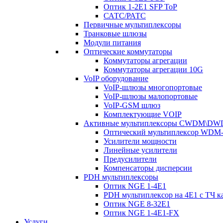
Оптик 1-2E1 SFP ToP
САТС/РАТС
Первичные мультиплексоры
Транковые шлюзы
Модули питания
Оптические коммутаторы
Коммутаторы агрегации
Коммутаторы агрегации 10G
VoIP оборудование
VoIP-шлюзы многопортовые
VoIP-шлюзы малопортовые
VoIP-GSM шлюз
Комплектующие VOIP
Активные мультиплексоры CWDM\D
Оптический мультиплексор WDM-
Усилители мощности
Линейные усилители
Предусилители
Компенсаторы дисперсии
PDH мультиплексоры
Оптик NGE 1-4E1
PDH мультиплексор на 4Е1 с ТЧ к
Оптик NGE 8-32E1
Оптик NGE 1-4E1-FX
Услуги