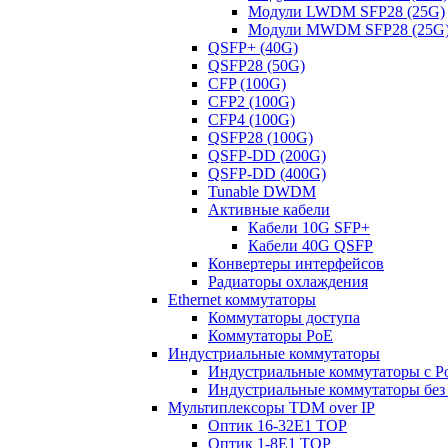
Модули LWDM SFP28 (25G)
Модули MWDM SFP28 (25G
QSFP+ (40G)
QSFP28 (50G)
CFP (100G)
CFP2 (100G)
CFP4 (100G)
QSFP28 (100G)
QSFP-DD (200G)
QSFP-DD (400G)
Tunable DWDM
Активные кабели
Кабели 10G SFP+
Кабели 40G QSFP
Конвертеры интерфейсов
Радиаторы охлаждения
Ethernet коммутаторы
Коммутаторы доступа
Коммутаторы PoE
Индустриальные коммутаторы
Индустриальные коммутаторы с P
Индустриальные коммутаторы без
Мультиплексоры TDM over IP
Оптик 16-32E1 TOP
Оптик 1-8E1 TOP