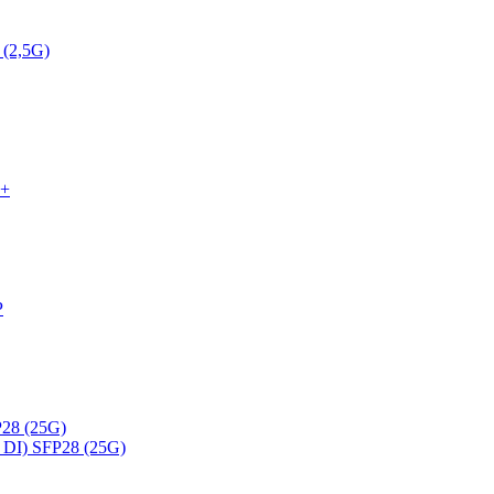
 (2,5G)
P+
P
28 (25G)
DI) SFP28 (25G)