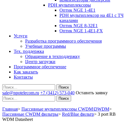
PDH мультиплексоры
Оптик NGE 1-4E1
PDH мультиплексор на 4Е1 с ТЧ
каналами
Оптик NGE 8-32E1
Оптик NGE 1-4E1-FX
Услуги
Разработка программного обеспечения
Учебные программы
Тех. поддержка
Обращение в техподдержку
Центр загрузки
Программное обеспечение
Как заказать
Контакты
Поиск
sale@npotelecom.ru
+7 (3412) 573-040
Оставить заявку
Поиск
Главная
>
Пассивные мультиплексоры CWDM\DWDM
>
Пассивные CWDM фильтры
>
Red/Blue фильтр
>
3 port RB
WDM Datasheet