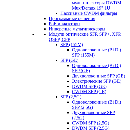
мультиплексоры DWDM
Mux/Demux 19" 1U
Пассивные CWDM фильтры
Программные решения
PoE инжекторы
Инверсные мультиплексоры
Модули оптические SFP, SFP+, XFP,
QSFP, CFP
SFP (155M)
Одноволоконные (Bi Di)
SFP (155M)
SFP (GE)
Одноволоконные (Bi Di)
SFP (GE)
Двухволоконные SFP (GE)
Электрические SFP (GE)
DWDM SFP (GE)
CWDM SFP (GE)
SFP (2,5G)
Одноволоконные (Bi Di)
SFP (2,5G)
Двухволоконные SFP
(2,5G)
CWDM SFP (2,5G)
DWDM SFP (2,5G)