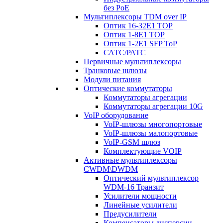
без PoE
Мультиплексоры TDM over IP
Оптик 16-32E1 TOP
Оптик 1-8E1 TOP
Оптик 1-2E1 SFP ToP
САТС/РАТС
Первичные мультиплексоры
Транковые шлюзы
Модули питания
Оптические коммутаторы
Коммутаторы агрегации
Коммутаторы агрегации 10G
VoIP оборудование
VoIP-шлюзы многопортовые
VoIP-шлюзы малопортовые
VoIP-GSM шлюз
Комплектующие VOIP
Активные мультиплексоры
CWDM\DWDM
Оптический мультиплексор
WDM-16 Транзит
Усилители мощности
Линейные усилители
Предусилители
Компенсаторы дисперсии