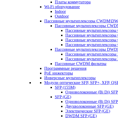
Платы коммутатора
Wi-Fi оборудование
Indoor
Outdoor
Пассивные мультиплексоры CWDM\D
Пассивные мультиплексоры CW
Пассивные мультиплексор
Пассивные мультиплексор
Пассивные мультиплексор
Пассивные мультиплексор
Пассивные мультиплексоры DW
Пассивные мультиплексор
Пассивные мультиплексор
Пассивные CWDM фильтры
Программные решения
PoE инжекторы
Инверсные мультиплексоры
Модули оптические SFP, SFP+, XFP, QS
SFP (155M)
Одноволоконные (Bi Di) SFP
SFP (GE)
Одноволоконные (Bi Di) SFP
Двухволоконные SFP (GE)
Электрические SFP (GE)
DWDM SFP (GE)