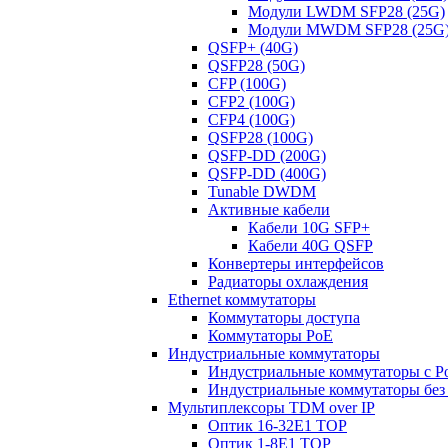
Модули LWDM SFP28 (25G)
Модули MWDM SFP28 (25G
QSFP+ (40G)
QSFP28 (50G)
CFP (100G)
CFP2 (100G)
CFP4 (100G)
QSFP28 (100G)
QSFP-DD (200G)
QSFP-DD (400G)
Tunable DWDM
Активные кабели
Кабели 10G SFP+
Кабели 40G QSFP
Конвертеры интерфейсов
Радиаторы охлаждения
Ethernet коммутаторы
Коммутаторы доступа
Коммутаторы PoE
Индустриальные коммутаторы
Индустриальные коммутаторы с P
Индустриальные коммутаторы без
Мультиплексоры TDM over IP
Оптик 16-32E1 TOP
Оптик 1-8E1 TOP