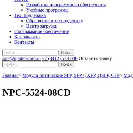
Разработка программного обеспечения
Учебные программы
Тех. поддержка
Обращение в техподдержку
Центр загрузки
Программное обеспечение
Как заказать
Контакты
Поиск
sale@npotelecom.ru
+7 (3412) 573-040
Оставить заявку
Поиск
Главная
>
Модули оптические SFP, SFP+, XFP, QSFP, CFP
>
Моду
NPC-5524-08CD