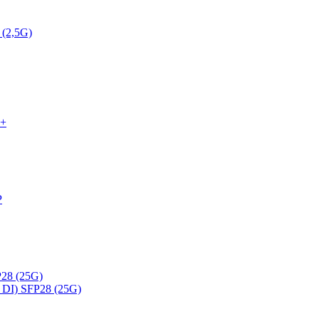
 (2,5G)
P+
P
28 (25G)
DI) SFP28 (25G)