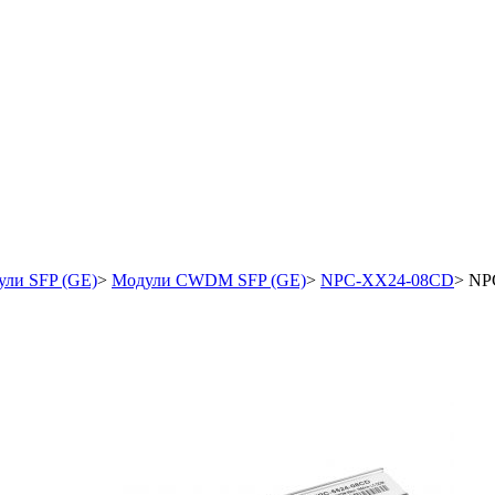
ли SFP (GE)
>
Модули CWDM SFP (GE)
>
NPC-ХХ24-08CD
>
NP