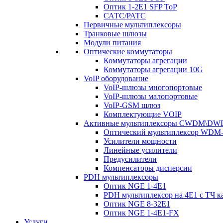
Оптик 1-2E1 SFP ToP
САТС/РАТС
Первичные мультиплексоры
Транковые шлюзы
Модули питания
Оптические коммутаторы
Коммутаторы агрегации
Коммутаторы агрегации 10G
VoIP оборудование
VoIP-шлюзы многопортовые
VoIP-шлюзы малопортовые
VoIP-GSM шлюз
Комплектующие VOIP
Активные мультиплексоры CWDM\D
Оптический мультиплексор WDM-
Усилители мощности
Линейные усилители
Предусилители
Компенсаторы дисперсии
PDH мультиплексоры
Оптик NGE 1-4E1
PDH мультиплексор на 4Е1 с ТЧ к
Оптик NGE 8-32E1
Оптик NGE 1-4E1-FX
Услуги