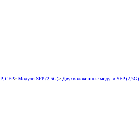
P, CFP
>
Модули SFP (2,5G)
>
Двухволоконные модули SFP (2,5G)