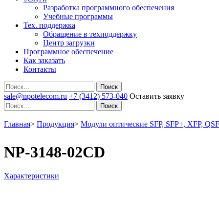
Разработка программного обеспечения
Учебные программы
Тех. поддержка
Обращение в техподдержку
Центр загрузки
Программное обеспечение
Как заказать
Контакты
Поиск
sale@npotelecom.ru
+7 (3412) 573-040
Оставить заявку
Поиск
Главная
>
Продукция
>
Модули оптические SFP, SFP+, XFP, QSF
NP-3148-02CD
Характеристики