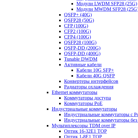
Модули LWDM SFP28 (25G)
Модули MWDM SFP28 (25G
QSFP+ (40G)
QSFP28 (50G)
CFP (100G)
CFP2 (100G)
CFP4 (100G)
QSFP28 (100G)
QSFP-DD (200G)
QSFP-DD (400G)
Tunable DWDM
Активные кабели
Кабели 10G SFP+
Кабели 40G QSFP
Конвертеры интерфейсов
Радиаторы охлаждения
Ethernet коммутаторы
Коммутаторы доступа
Коммутаторы PoE
Индустриальные коммутаторы
Индустриальные коммутаторы с P
Индустриальные коммутаторы без
Мультиплексоры TDM over IP
Оптик 16-32E1 TOP
Оптик 1-8E1 TOP