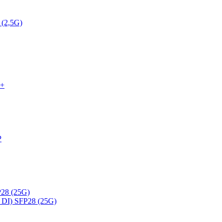
 (2,5G)
P+
P
28 (25G)
DI) SFP28 (25G)