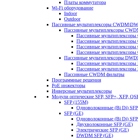
Платы коммутатора
Wi-Fi оборудование
Indoor
Outdoor
Пассивные мультиплексоры CWDM\D
Пассивные мультиплексоры CW
Пассивные мультиплексор
Пассивные мультиплексор
Пассивные мультиплексор
Пассивные мультиплексор
Пассивные мультиплексоры DW
Пассивные мультиплексор
Пассивные мультиплексор
Пассивные CWDM фильтры
Программные решения
PoE инжекторы
Инверсные мультиплексоры
Модули оптические SFP, SFP+, XFP, QS
SFP (155M)
Одноволоконные (Bi Di) SFP
SFP (GE)
Одноволоконные (Bi Di) SFP
Двухволоконные SFP (GE)
Электрические SFP (GE)
DWDM SFP (GE)