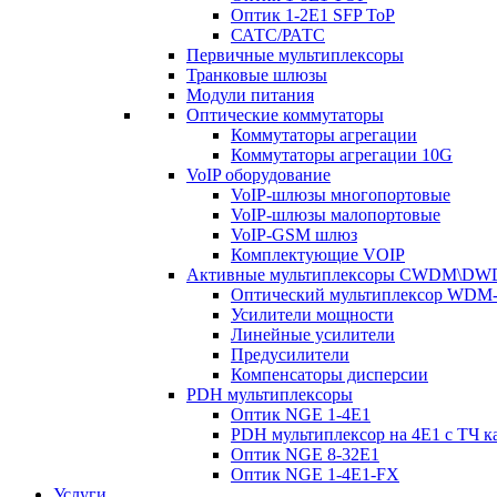
Оптик 1-2E1 SFP ToP
САТС/РАТС
Первичные мультиплексоры
Транковые шлюзы
Модули питания
Оптические коммутаторы
Коммутаторы агрегации
Коммутаторы агрегации 10G
VoIP оборудование
VoIP-шлюзы многопортовые
VoIP-шлюзы малопортовые
VoIP-GSM шлюз
Комплектующие VOIP
Активные мультиплексоры CWDM\D
Оптический мультиплексор WDM-
Усилители мощности
Линейные усилители
Предусилители
Компенсаторы дисперсии
PDH мультиплексоры
Оптик NGE 1-4E1
PDH мультиплексор на 4Е1 с ТЧ к
Оптик NGE 8-32E1
Оптик NGE 1-4E1-FX
Услуги