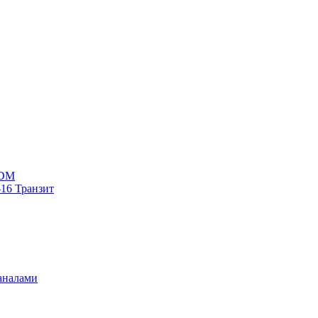
WDM
16 Транзит
аналами