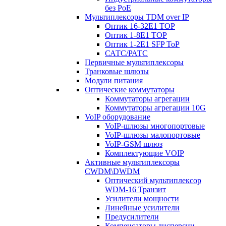
без PoE
Мультиплексоры TDM over IP
Оптик 16-32E1 TOP
Оптик 1-8E1 TOP
Оптик 1-2E1 SFP ToP
САТС/РАТС
Первичные мультиплексоры
Транковые шлюзы
Модули питания
Оптические коммутаторы
Коммутаторы агрегации
Коммутаторы агрегации 10G
VoIP оборудование
VoIP-шлюзы многопортовые
VoIP-шлюзы малопортовые
VoIP-GSM шлюз
Комплектующие VOIP
Активные мультиплексоры
CWDM\DWDM
Оптический мультиплексор
WDM-16 Транзит
Усилители мощности
Линейные усилители
Предусилители
Компенсаторы дисперсии