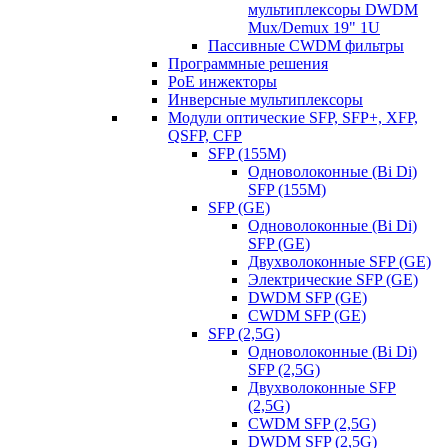
мультиплексоры DWDM
Mux/Demux 19" 1U
Пассивные CWDM фильтры
Программные решения
PoE инжекторы
Инверсные мультиплексоры
Модули оптические SFP, SFP+, XFP,
QSFP, CFP
SFP (155M)
Одноволоконные (Bi Di)
SFP (155M)
SFP (GE)
Одноволоконные (Bi Di)
SFP (GE)
Двухволоконные SFP (GE)
Электрические SFP (GE)
DWDM SFP (GE)
CWDM SFP (GE)
SFP (2,5G)
Одноволоконные (Bi Di)
SFP (2,5G)
Двухволоконные SFP
(2,5G)
CWDM SFP (2,5G)
DWDM SFP (2,5G)