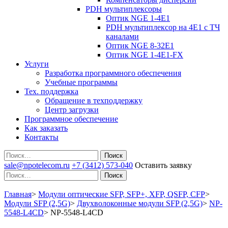
PDH мультиплексоры
Оптик NGE 1-4E1
PDH мультиплексор на 4Е1 с ТЧ
каналами
Оптик NGE 8-32E1
Оптик NGE 1-4E1-FX
Услуги
Разработка программного обеспечения
Учебные программы
Тех. поддержка
Обращение в техподдержку
Центр загрузки
Программное обеспечение
Как заказать
Контакты
Поиск
sale@npotelecom.ru
+7 (3412) 573-040
Оставить заявку
Поиск
Главная
>
Модули оптические SFP, SFP+, XFP, QSFP, CFP
>
Модули SFP (2,5G)
>
Двухволоконные модули SFP (2,5G)
>
NP-
5548-L4CD
>
NP-5548-L4CD