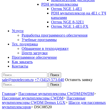
PDH мультиплексоры
Оптик NGE 1-4E1
PDH мультиплексор на 4Е1 с ТЧ
каналами
Оптик NGE 8-32E1
Оптик NGE 1-4E1-FX
Услуги
Разработка программного обеспечения
Учебные программы
Тех. поддержка
Обращение в техподдержку
Центр загрузки
Программное обеспечение
Как заказать
Контакты
Поиск
sale@npotelecom.ru
+7 (3412) 573-040
Оставить заявку
Поиск
Главная
>
Пассивные мультиплексоры CWDM\DWDM
>
Пассивные мультиплексоры CWDM
>
Пассивные
мультиплексоры CWDM Demux LGX
>
Шасси для пассивных
мультиплексоров
>
DSC08520