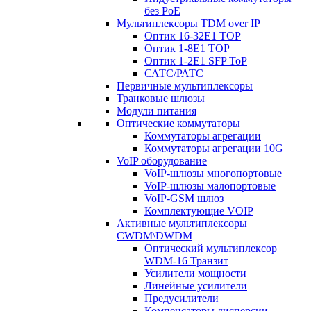
без PoE
Мультиплексоры TDM over IP
Оптик 16-32E1 TOP
Оптик 1-8E1 TOP
Оптик 1-2E1 SFP ToP
САТС/РАТС
Первичные мультиплексоры
Транковые шлюзы
Модули питания
Оптические коммутаторы
Коммутаторы агрегации
Коммутаторы агрегации 10G
VoIP оборудование
VoIP-шлюзы многопортовые
VoIP-шлюзы малопортовые
VoIP-GSM шлюз
Комплектующие VOIP
Активные мультиплексоры
CWDM\DWDM
Оптический мультиплексор
WDM-16 Транзит
Усилители мощности
Линейные усилители
Предусилители
Компенсаторы дисперсии