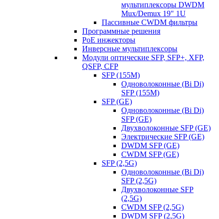
мультиплексоры DWDM
Mux/Demux 19" 1U
Пассивные CWDM фильтры
Программные решения
PoE инжекторы
Инверсные мультиплексоры
Модули оптические SFP, SFP+, XFP,
QSFP, CFP
SFP (155M)
Одноволоконные (Bi Di)
SFP (155M)
SFP (GE)
Одноволоконные (Bi Di)
SFP (GE)
Двухволоконные SFP (GE)
Электрические SFP (GE)
DWDM SFP (GE)
CWDM SFP (GE)
SFP (2,5G)
Одноволоконные (Bi Di)
SFP (2,5G)
Двухволоконные SFP
(2,5G)
CWDM SFP (2,5G)
DWDM SFP (2,5G)