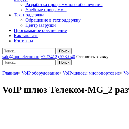
Разработка программного обеспечения
Учебные программы
Тех. поддержка
Обращение в техподдержку
Центр загрузки
Программное обеспечение
Как заказать
Контакты
Поиск
sale@npotelecom.ru
+7 (3412) 573-040
Оставить заявку
Поиск
Главная
>
VoIP оборудование
>
VoIP-шлюзы многопортовые
>
Vo
VoIP шлюз Телеком-MG_2 раз