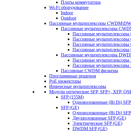
Платы коммутатора
Wi-Fi оборудование
Indoor
Outdoor
Пассивные мультиплексоры CWDM\D
Пассивные мультиплексоры CW
Пассивные мультиплексор
Пассивные мультиплексор
Пассивные мультиплексор
Пассивные мультиплексор
Пассивные мультиплексоры DW
Пассивные мультиплексор
Пассивные мультиплексор
Пассивные CWDM фильтры
Программные решения
PoE инжекторы
Инверсные мультиплексоры
Модули оптические SFP, SFP+, XFP, QS
SFP (155M)
Одноволоконные (Bi Di) SFP
SFP (GE)
Одноволоконные (Bi Di) SFP
Двухволоконные SFP (GE)
Электрические SFP (GE)
DWDM SFP (GE)