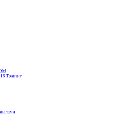
WDM
16 Транзит
аналами