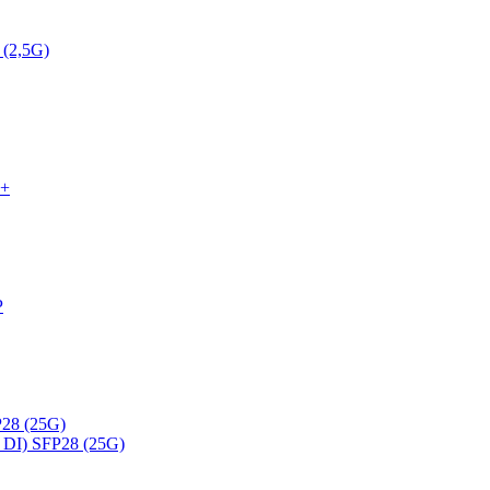
 (2,5G)
P+
P
28 (25G)
DI) SFP28 (25G)