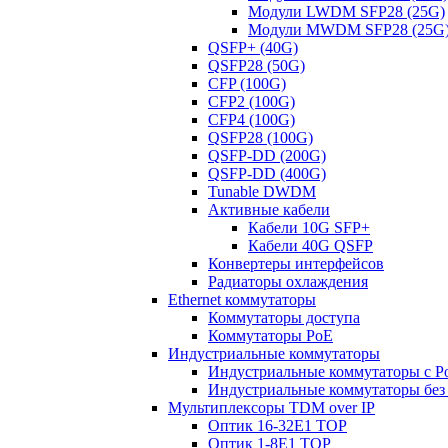
Модули LWDM SFP28 (25G)
Модули MWDM SFP28 (25G
QSFP+ (40G)
QSFP28 (50G)
CFP (100G)
CFP2 (100G)
CFP4 (100G)
QSFP28 (100G)
QSFP-DD (200G)
QSFP-DD (400G)
Tunable DWDM
Активные кабели
Кабели 10G SFP+
Кабели 40G QSFP
Конвертеры интерфейсов
Радиаторы охлаждения
Ethernet коммутаторы
Коммутаторы доступа
Коммутаторы PoE
Индустриальные коммутаторы
Индустриальные коммутаторы с P
Индустриальные коммутаторы без
Мультиплексоры TDM over IP
Оптик 16-32E1 TOP
Оптик 1-8E1 TOP