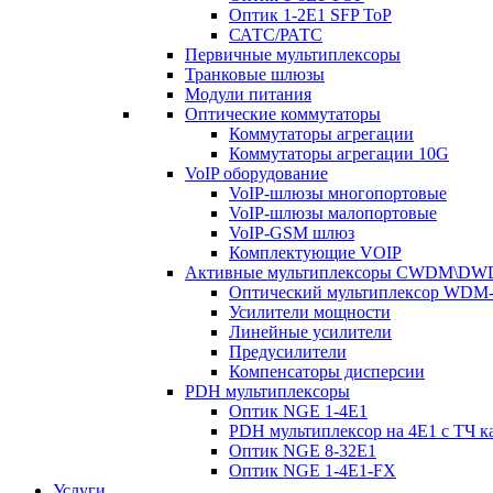
Оптик 1-2E1 SFP ToP
САТС/РАТС
Первичные мультиплексоры
Транковые шлюзы
Модули питания
Оптические коммутаторы
Коммутаторы агрегации
Коммутаторы агрегации 10G
VoIP оборудование
VoIP-шлюзы многопортовые
VoIP-шлюзы малопортовые
VoIP-GSM шлюз
Комплектующие VOIP
Активные мультиплексоры CWDM\D
Оптический мультиплексор WDM-
Усилители мощности
Линейные усилители
Предусилители
Компенсаторы дисперсии
PDH мультиплексоры
Оптик NGE 1-4E1
PDH мультиплексор на 4Е1 с ТЧ к
Оптик NGE 8-32E1
Оптик NGE 1-4E1-FX
Услуги