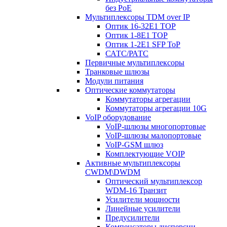
без PoE
Мультиплексоры TDM over IP
Оптик 16-32E1 TOP
Оптик 1-8E1 TOP
Оптик 1-2E1 SFP ToP
САТС/РАТС
Первичные мультиплексоры
Транковые шлюзы
Модули питания
Оптические коммутаторы
Коммутаторы агрегации
Коммутаторы агрегации 10G
VoIP оборудование
VoIP-шлюзы многопортовые
VoIP-шлюзы малопортовые
VoIP-GSM шлюз
Комплектующие VOIP
Активные мультиплексоры
CWDM\DWDM
Оптический мультиплексор
WDM-16 Транзит
Усилители мощности
Линейные усилители
Предусилители
Компенсаторы дисперсии