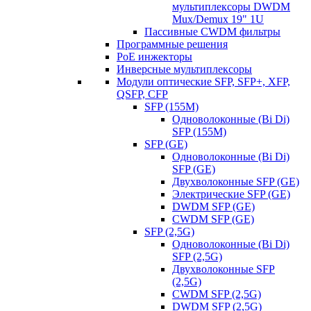
мультиплексоры DWDM
Mux/Demux 19" 1U
Пассивные CWDM фильтры
Программные решения
PoE инжекторы
Инверсные мультиплексоры
Модули оптические SFP, SFP+, XFP,
QSFP, CFP
SFP (155M)
Одноволоконные (Bi Di)
SFP (155M)
SFP (GE)
Одноволоконные (Bi Di)
SFP (GE)
Двухволоконные SFP (GE)
Электрические SFP (GE)
DWDM SFP (GE)
CWDM SFP (GE)
SFP (2,5G)
Одноволоконные (Bi Di)
SFP (2,5G)
Двухволоконные SFP
(2,5G)
CWDM SFP (2,5G)
DWDM SFP (2,5G)