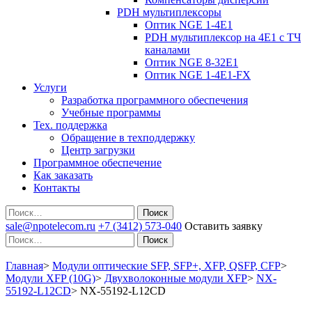
PDH мультиплексоры
Оптик NGE 1-4E1
PDH мультиплексор на 4Е1 с ТЧ
каналами
Оптик NGE 8-32E1
Оптик NGE 1-4E1-FX
Услуги
Разработка программного обеспечения
Учебные программы
Тех. поддержка
Обращение в техподдержку
Центр загрузки
Программное обеспечение
Как заказать
Контакты
Поиск
sale@npotelecom.ru
+7 (3412) 573-040
Оставить заявку
Поиск
Главная
>
Модули оптические SFP, SFP+, XFP, QSFP, CFP
>
Модули XFP (10G)
>
Двухволоконные модули XFP
>
NX-
55192-L12CD
>
NX-55192-L12CD