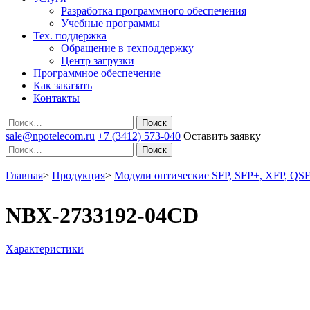
Разработка программного обеспечения
Учебные программы
Тех. поддержка
Обращение в техподдержку
Центр загрузки
Программное обеспечение
Как заказать
Контакты
Поиск
sale@npotelecom.ru
+7 (3412) 573-040
Оставить заявку
Поиск
Главная
>
Продукция
>
Модули оптические SFP, SFP+, XFP, QSF
NBX-2733192-04CD
Характеристики