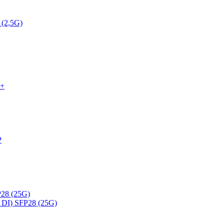
 (2,5G)
P+
P
28 (25G)
DI) SFP28 (25G)