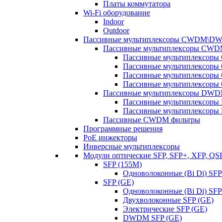
Платы коммутатора
Wi-Fi оборудование
Indoor
Outdoor
Пассивные мультиплексоры CWDM\D
Пассивные мультиплексоры CW
Пассивные мультиплексор
Пассивные мультиплексор
Пассивные мультиплексор
Пассивные мультиплексор
Пассивные мультиплексоры DW
Пассивные мультиплексор
Пассивные мультиплексор
Пассивные CWDM фильтры
Программные решения
PoE инжекторы
Инверсные мультиплексоры
Модули оптические SFP, SFP+, XFP, QS
SFP (155M)
Одноволоконные (Bi Di) SFP
SFP (GE)
Одноволоконные (Bi Di) SFP
Двухволоконные SFP (GE)
Электрические SFP (GE)
DWDM SFP (GE)