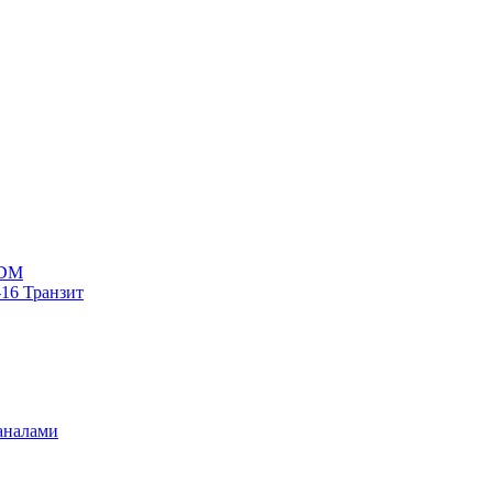
WDM
16 Транзит
аналами