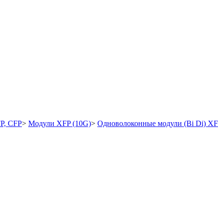
P, CFP
>
Модули XFP (10G)
>
Одноволоконные модули (Bi Di) X