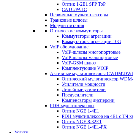
Оптик 1-2E1 SFP ToP
САТС/РАТС
Первичные мультиплексоры
Транковые шлюзы
Модули питания
Оптические коммутаторы
Коммутаторы агрегации
Коммутаторы агрегации 10G
VoIP оборудование
VoIP-шлюзы многопортовые
VoIP-шлюзы малопортовые
VoIP-GSM шлюз
Комплектующие VOIP
Активные мультиплексоры CWDM\D
Оптический мультиплексор WDM-
Усилители мощности
Линейные усилители
Предусилители
Компенсаторы дисперсии
PDH мультиплексоры
Оптик NGE 1-4E1
PDH мультиплексор на 4Е1 с ТЧ к
Оптик NGE 8-32E1
Оптик NGE 1-4E1-FX
Услуги