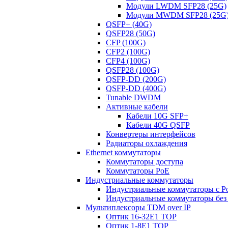
Модули LWDM SFP28 (25G)
Модули MWDM SFP28 (25G
QSFP+ (40G)
QSFP28 (50G)
CFP (100G)
CFP2 (100G)
CFP4 (100G)
QSFP28 (100G)
QSFP-DD (200G)
QSFP-DD (400G)
Tunable DWDM
Активные кабели
Кабели 10G SFP+
Кабели 40G QSFP
Конвертеры интерфейсов
Радиаторы охлаждения
Ethernet коммутаторы
Коммутаторы доступа
Коммутаторы PoE
Индустриальные коммутаторы
Индустриальные коммутаторы с P
Индустриальные коммутаторы без
Мультиплексоры TDM over IP
Оптик 16-32E1 TOP
Оптик 1-8E1 TOP