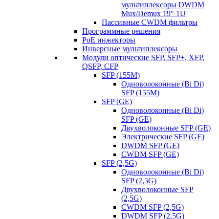
мультиплексоры DWDM
Mux/Demux 19" 1U
Пассивные CWDM фильтры
Программные решения
PoE инжекторы
Инверсные мультиплексоры
Модули оптические SFP, SFP+, XFP,
QSFP, CFP
SFP (155M)
Одноволоконные (Bi Di)
SFP (155M)
SFP (GE)
Одноволоконные (Bi Di)
SFP (GE)
Двухволоконные SFP (GE)
Электрические SFP (GE)
DWDM SFP (GE)
CWDM SFP (GE)
SFP (2,5G)
Одноволоконные (Bi Di)
SFP (2,5G)
Двухволоконные SFP
(2,5G)
CWDM SFP (2,5G)
DWDM SFP (2,5G)