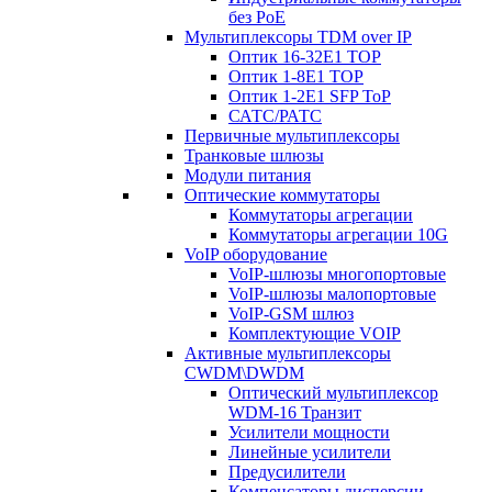
без PoE
Мультиплексоры TDM over IP
Оптик 16-32E1 TOP
Оптик 1-8E1 TOP
Оптик 1-2E1 SFP ToP
САТС/РАТС
Первичные мультиплексоры
Транковые шлюзы
Модули питания
Оптические коммутаторы
Коммутаторы агрегации
Коммутаторы агрегации 10G
VoIP оборудование
VoIP-шлюзы многопортовые
VoIP-шлюзы малопортовые
VoIP-GSM шлюз
Комплектующие VOIP
Активные мультиплексоры
CWDM\DWDM
Оптический мультиплексор
WDM-16 Транзит
Усилители мощности
Линейные усилители
Предусилители
Компенсаторы дисперсии