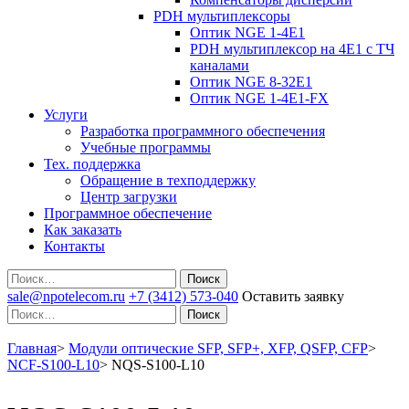
PDH мультиплексоры
Оптик NGE 1-4E1
PDH мультиплексор на 4Е1 с ТЧ
каналами
Оптик NGE 8-32E1
Оптик NGE 1-4E1-FX
Услуги
Разработка программного обеспечения
Учебные программы
Тех. поддержка
Обращение в техподдержку
Центр загрузки
Программное обеспечение
Как заказать
Контакты
Поиск
sale@npotelecom.ru
+7 (3412) 573-040
Оставить заявку
Поиск
Главная
>
Модули оптические SFP, SFP+, XFP, QSFP, CFP
>
NCF-S100-L10
>
NQS-S100-L10