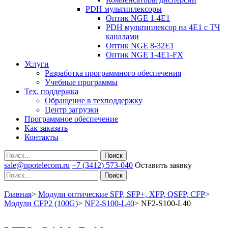
PDH мультиплексоры
Оптик NGE 1-4E1
PDH мультиплексор на 4Е1 с ТЧ
каналами
Оптик NGE 8-32E1
Оптик NGE 1-4E1-FX
Услуги
Разработка программного обеспечения
Учебные программы
Тех. поддержка
Обращение в техподдержку
Центр загрузки
Программное обеспечение
Как заказать
Контакты
Поиск
sale@npotelecom.ru
+7 (3412) 573-040
Оставить заявку
Поиск
Главная
>
Модули оптические SFP, SFP+, XFP, QSFP, CFP
>
Модули CFP2 (100G)
>
NF2-S100-L40
>
NF2-S100-L40