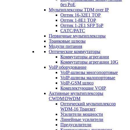
без PoE
Мультиплексоры TDM over IP
Оптик 16-32E1 TOP
Оптик 1-8E1 TOP
Оптик 1-2E1 SFP ToP
САТС/РАТС
Первичные мультиплексоры
Транковые шлюзы
Модули питания
Оптические коммутаторы
Коммутаторы агрегации
Коммутаторы агрегации 10G
VoIP оборудование
VoIP-шлюзы многопортовые
VoIP-шлюзы малопортовые
VoIP-GSM шлюз
Комплектующие VOIP
Активные мультиплексоры
CWDM\DWDM
Оптический мультиплексор
WDM-16 Транзит
Усилители мощности
Линейные усилители
Предусилители
Компенсаторы дисперсии