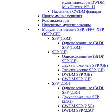
мультиплексоры DWDM
Mux/Demux 19" 1U
Пассивные CWDM фильтры
Программные решения
PoE инжекторы
Инверсные мультиплексоры
Модули оптические SFP, SFP+, XFP,
QSFP, CFP
SFP (155M)
Одноволоконные (Bi Di)
SFP (155M)
SFP (GE)
Одноволоконные (Bi Di)
SFP (GE)
Двухволоконные SFP (GE)
Электрические SFP (GE)
DWDM SFP (GE)
CWDM SFP (GE)
SFP (2,5G)
Одноволоконные (Bi Di)
SFP (2,5G)
Двухволоконные SFP
(2,5G)
CWDM SFP (2,5G)
DWDM SFP (2,5G)