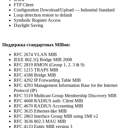
FTP Client
Configuration Download/Upload — Industrial Standard
Loop detection restore to default
Symbolic Register Access
Daylight Saving
Поддержка стандартных MIBов:
RFC 2674 VLAN MIB
IEEE 802.1Q Bridge MIB 2008
RFC 2819 RMON (Group 1, 2. 3 & 9)
RFC 1215 TRAPS MIB
RFC 4188 Bridge MIB
RFC 4292 IP Forwarding Table MIB
RFC 4293 Management Information Base for the Internet
Protocol (IP)
RFC 5519 Multicast Group Membership Discovery MIB
RFC 4668 RADIUS auth. Client MIB
RFC 4670 RADIUS Accounting MIB
RFC 3635 Ethernet-like MIB
RFC 2863 Interface Group MIB using SMI v2
RFC 3636 802.3 MAU MIB
RFC 4133 Entity MIB version 3