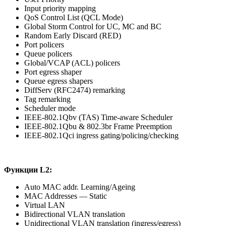
Input priority mapping
QoS Control List (QCL Mode)
Global Storm Control for UC, MC and BC
Random Early Discard (RED)
Port policers
Queue policers
Global/VCAP (ACL) policers
Port egress shaper
Queue egress shapers
DiffServ (RFC2474) remarking
Tag remarking
Scheduler mode
IEEE-802.1Qbv (TAS) Time-aware Scheduler
IEEE-802.1Qbu & 802.3br Frame Preemption
IEEE-802.1Qci ingress gating/policing/checking
Функции L2:
Auto MAC addr. Learning/Ageing
MAC Addresses — Static
Virtual LAN
Bidirectional VLAN translation
Unidirectional VLAN translation (ingress/egress)