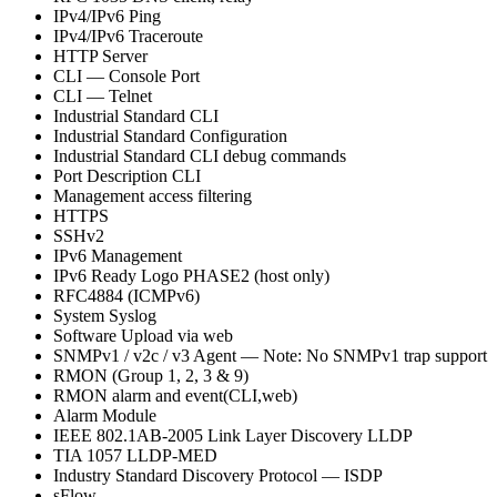
IPv4/IPv6 Ping
IPv4/IPv6 Traceroute
HTTP Server
CLI — Console Port
CLI — Telnet
Industrial Standard CLI
Industrial Standard Configuration
Industrial Standard CLI debug commands
Port Description CLI
Management access filtering
HTTPS
SSHv2
IPv6 Management
IPv6 Ready Logo PHASE2 (host only)
RFC4884 (ICMPv6)
System Syslog
Software Upload via web
SNMPv1 / v2c / v3 Agent — Note: No SNMPv1 trap support
RMON (Group 1, 2, 3 & 9)
RMON alarm and event(CLI,web)
Alarm Module
IEEE 802.1AB-2005 Link Layer Discovery LLDP
TIA 1057 LLDP-MED
Industry Standard Discovery Protocol — ISDP
sFlow