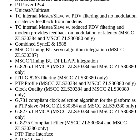
PTP over IPv4
Unicast/Multicast
TC internal Master/Slave w. PDV filtering and no modulation
or latency feedback from modems
TC internal Master/Slave w. reduced PDV filtering and
modem provides feedback on modulation or latency (MSCC
ZLS30384 and MSCC ZLS30380 only)
Combined SyncE & 1588
MSCC Timing BU servo algorithm integration (MSCC
ZLS30387)
MSCC Timing BU DPLL API integration
G.8265.1 BMCA (MSCC ZLS30384 and MSCC ZLS30380
only)
ITU G.8263 filtering (MSCC ZLS30380 only)
PTP Profile (MSCC ZLS30384 and MSCC ZLS30380 only)
Clock Quality (MSCC ZLS30384 and MSCC ZLS30380
only)
G.781 compliant clock selection algorithm for the platform as
a PTP slave (MSCC ZLS30384 and MSCC ZLS30380 only)
G.8275.1 BMCA (MSCC ZLS30384 and MSCC ZLS30380
only)
G.8275 Compliant Filter (MSCC ZLS30384 and MSCC
ZLS30380 only)
PTP Time Interface
NTPv4 Client