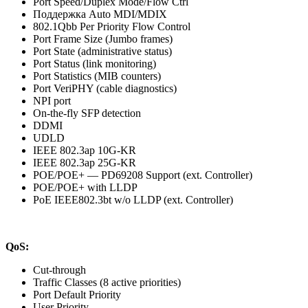
Port Speed/Duplex Mode/Flow Ctrl
Поддержка Auto MDI/MDIX
802.1Qbb Per Priority Flow Control
Port Frame Size (Jumbo frames)
Port State (administrative status)
Port Status (link monitoring)
Port Statistics (MIB counters)
Port VeriPHY (cable diagnostics)
NPI port
On-the-fly SFP detection
DDMI
UDLD
IEEE 802.3ap 10G-KR
IEEE 802.3ap 25G-KR
POE/POE+ — PD69208 Support (ext. Controller)
POE/POE+ with LLDP
PoE IEEE802.3bt w/o LLDP (ext. Controller)
QoS:
Cut-through
Traffic Classes (8 active priorities)
Port Default Priority
User Priority