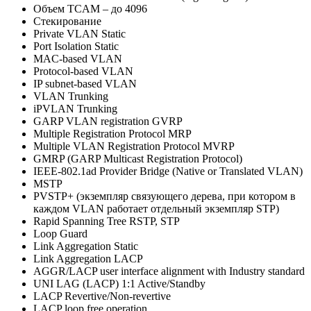
Объем ТCAM – до 4096
Стекирование
Private VLAN Static
Port Isolation Static
MAC-based VLAN
Protocol-based VLAN
IP subnet-based VLAN
VLAN Trunking
iPVLAN Trunking
GARP VLAN registration GVRP
Multiple Registration Protocol MRP
Multiple VLAN Registration Protocol MVRP
GMRP (GARP Multicast Registration Protocol)
IEEE-802.1ad Provider Bridge (Native or Translated VLAN)
MSTP
PVSTP+ (экземпляр связующего дерева, при котором в
каждом VLAN работает отдельный экземпляр STP)
Rapid Spanning Tree RSTP, STP
Loop Guard
Link Aggregation Static
Link Aggregation LACP
AGGR/LACP user interface alignment with Industry standard
UNI LAG (LACP) 1:1 Active/Standby
LACP Revertive/Non-revertive
LACP loop free operation