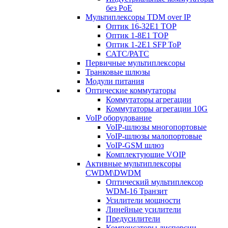
без PoE
Мультиплексоры TDM over IP
Оптик 16-32E1 TOP
Оптик 1-8E1 TOP
Оптик 1-2E1 SFP ToP
САТС/РАТС
Первичные мультиплексоры
Транковые шлюзы
Модули питания
Оптические коммутаторы
Коммутаторы агрегации
Коммутаторы агрегации 10G
VoIP оборудование
VoIP-шлюзы многопортовые
VoIP-шлюзы малопортовые
VoIP-GSM шлюз
Комплектующие VOIP
Активные мультиплексоры
CWDM\DWDM
Оптический мультиплексор
WDM-16 Транзит
Усилители мощности
Линейные усилители
Предусилители
Компенсаторы дисперсии