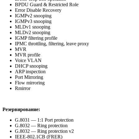
BPDU Guard & Restricted Role
Error Disable Recovery
IGMPv2 snooping
IGMPv3 snooping
MLDv1 snooping
MLDv2 snooping
IGMP filtering profile
IPMC throttling, filtering, leave proxy
MVR
MVR profile
Voice VLAN
DHCP snooping
ARP inspection
Port Mirroring
Flow mirroring
Rmirror
Резервирование:
G.8031 — 1:1 Port protection
G.8032 — Ring protection
G.8032 — Ring protection v2
IEEE-802.1CB (FRER)