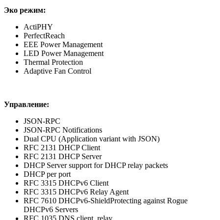
Эко режим:
ActiPHY
PerfectReach
EEE Power Management
LED Power Management
Thermal Protection
Adaptive Fan Control
Управление:
JSON-RPC
JSON-RPC Notifications
Dual CPU (Application variant with JSON)
RFC 2131 DHCP Client
RFC 2131 DHCP Server
DHCP Server support for DHCP relay packets
DHCP per port
RFC 3315 DHCPv6 Client
RFC 3315 DHCPv6 Relay Agent
RFC 7610 DHCPv6-ShieldProtecting against Rogue
DHCPv6 Servers
RFC 1035 DNS client, relay