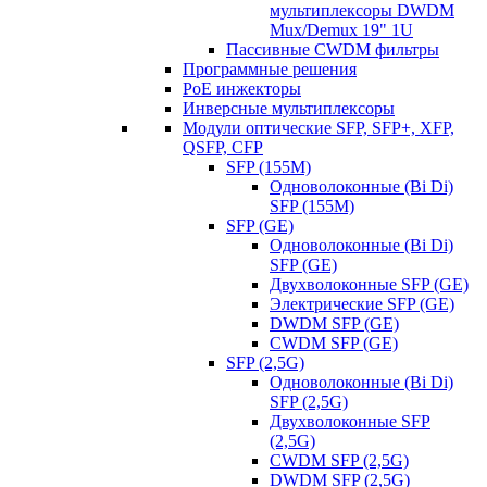
мультиплексоры DWDM
Mux/Demux 19" 1U
Пассивные CWDM фильтры
Программные решения
PoE инжекторы
Инверсные мультиплексоры
Модули оптические SFP, SFP+, XFP,
QSFP, CFP
SFP (155M)
Одноволоконные (Bi Di)
SFP (155M)
SFP (GE)
Одноволоконные (Bi Di)
SFP (GE)
Двухволоконные SFP (GE)
Электрические SFP (GE)
DWDM SFP (GE)
CWDM SFP (GE)
SFP (2,5G)
Одноволоконные (Bi Di)
SFP (2,5G)
Двухволоконные SFP
(2,5G)
CWDM SFP (2,5G)
DWDM SFP (2,5G)