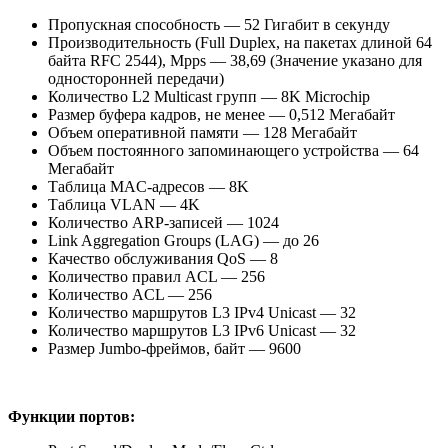
Пропускная способность — 52 Гигабит в секунду
Производительность (Full Duplex, на пакетах длиной 64
байта RFC 2544), Mpps — 38,69 (Значение указано для
односторонней передачи)
Количество L2 Multicast групп — 8K Microchip
Размер буфера кадров, не менее — 0,512 Mегабайт
Объем оперативной памяти — 128 Mегабайт
Объем постоянного запоминающего устройства — 64
Mегабайт
Таблица MAC-адресов — 8K
Таблица VLAN — 4K
Количество ARP-записей — 1024
Link Aggregation Groups (LAG) — до 26
Качество обслуживания QoS — 8
Количество правил ACL — 256
Количество ACL — 256
Количество маршрутов L3 IPv4 Unicast — 32
Количество маршрутов L3 IPv6 Unicast — 32
Размер Jumbo-фреймов, байт — 9600
Функции портов: