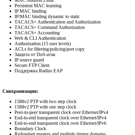
MAC Address Limit
Persistent MAC learning
IP MAC binding
IP/MAC binding dynamic to static
TACACS+ Authentication and Authorization
TACACS+ Command Authorization
TACACS+ Accounting
Web & CLI Authentication
Authorization (15 user levels)
ACLs for filtering/policing/port copy
Защита от DoS-атак
IP source guard
Secure FTP Client
Поддержка Radius EAP
Синхронизация:
1588v2 PTP with two step clock
1588v2 PTP with one step clock
Peer-to-peer transparent clock over Ethernet/IPv4
End-to-end transparent clock over Ethernet/IPv4
End-to-end transparent clock over Ethernet/IPv6
Boundary Clock
Redundant masters and multiple timing domains