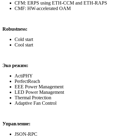
CFM: ERPS using ETH-CCM and ETH-RAPS
CMF: HW-accelerated OAM
Robustness:
Cold start
Cool start
Эко режим:
ActiPHY
PerfectReach
EEE Power Management
LED Power Management
Thermal Protection
Adaptive Fan Control
Управление:
JSON-RPC