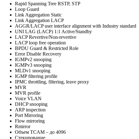
Rapid Spanning Tree RSTP, STP
Loop Guard
Link Aggregation Static
Link Aggregation LACP
AGGR/LACP user interface alignment with Industry standard
UNI LAG (LACP) 1:1 Active/Standby
LACP Revertive/Non-revertive
LACP loop free operation
BPDU Guard & Restricted Role
Error Disable Recovery
IGMPv2 snooping
IGMPv3 snooping
MLDv1 snooping
IGMP filtering profile
IPMC throttling, filtering, leave proxy
MVR
MVR profile
Voice VLAN
DHCP snooping
ARP inspection
Port Mirroring
Flow mirroring
Rmirror
Объем ТCAM – до 4096
Стекирование