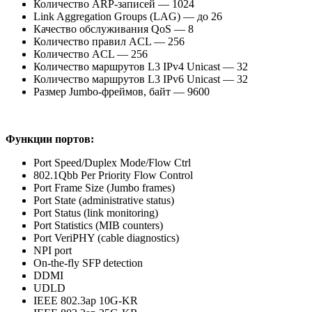
Количество ARP-записей — 1024
Link Aggregation Groups (LAG) — до 26
Качество обслуживания QoS — 8
Количество правил ACL — 256
Количество ACL — 256
Количество маршрутов L3 IPv4 Unicast — 32
Количество маршрутов L3 IPv6 Unicast — 32
Размер Jumbo-фреймов, байт — 9600
Функции портов:
Port Speed/Duplex Mode/Flow Ctrl
802.1Qbb Per Priority Flow Control
Port Frame Size (Jumbo frames)
Port State (administrative status)
Port Status (link monitoring)
Port Statistics (MIB counters)
Port VeriPHY (cable diagnostics)
NPI port
On-the-fly SFP detection
DDMI
UDLD
IEEE 802.3ap 10G-KR