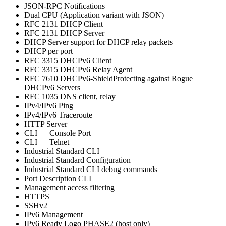
JSON-RPC Notifications
Dual CPU (Application variant with JSON)
RFC 2131 DHCP Client
RFC 2131 DHCP Server
DHCP Server support for DHCP relay packets
DHCP per port
RFC 3315 DHCPv6 Client
RFC 3315 DHCPv6 Relay Agent
RFC 7610 DHCPv6-ShieldProtecting against Rogue
DHCPv6 Servers
RFC 1035 DNS client, relay
IPv4/IPv6 Ping
IPv4/IPv6 Traceroute
HTTP Server
CLI — Console Port
CLI — Telnet
Industrial Standard CLI
Industrial Standard Configuration
Industrial Standard CLI debug commands
Port Description CLI
Management access filtering
HTTPS
SSHv2
IPv6 Management
IPv6 Ready Logo PHASE2 (host only)