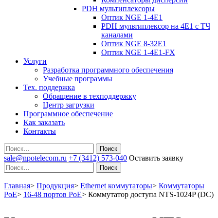
PDH мультиплексоры
Оптик NGE 1-4E1
PDH мультиплексор на 4Е1 с ТЧ
каналами
Оптик NGE 8-32E1
Оптик NGE 1-4E1-FX
Услуги
Разработка программного обеспечения
Учебные программы
Тех. поддержка
Обращение в техподдержку
Центр загрузки
Программное обеспечение
Как заказать
Контакты
Поиск
sale@npotelecom.ru
+7 (3412) 573-040
Оставить заявку
Поиск
Главная
>
Продукция
>
Ethernet коммутаторы
>
Коммутаторы
PoE
>
16-48 портов PoE
>
Коммутатор доступа NTS-1024P (DC)