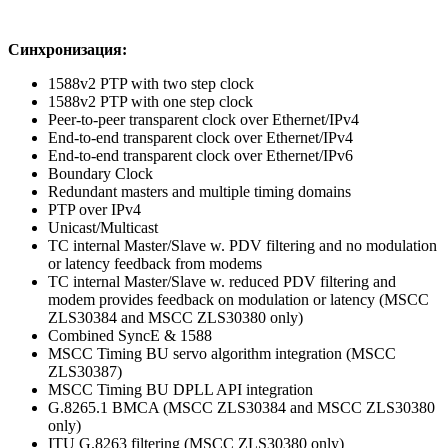
Синхронизация:
1588v2 PTP with two step clock
1588v2 PTP with one step clock
Peer-to-peer transparent clock over Ethernet/IPv4
End-to-end transparent clock over Ethernet/IPv4
End-to-end transparent clock over Ethernet/IPv6
Boundary Clock
Redundant masters and multiple timing domains
PTP over IPv4
Unicast/Multicast
TC internal Master/Slave w. PDV filtering and no modulation
or latency feedback from modems
TC internal Master/Slave w. reduced PDV filtering and
modem provides feedback on modulation or latency (MSCC
ZLS30384 and MSCC ZLS30380 only)
Combined SyncE & 1588
MSCC Timing BU servo algorithm integration (MSCC
ZLS30387)
MSCC Timing BU DPLL API integration
G.8265.1 BMCA (MSCC ZLS30384 and MSCC ZLS30380
only)
ITU G.8263 filtering (MSCC ZLS30380 only)