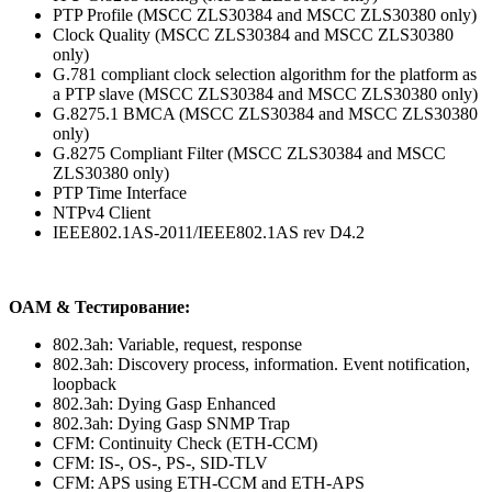
PTP Profile (MSCC ZLS30384 and MSCC ZLS30380 only)
Clock Quality (MSCC ZLS30384 and MSCC ZLS30380
only)
G.781 compliant clock selection algorithm for the platform as
a PTP slave (MSCC ZLS30384 and MSCC ZLS30380 only)
G.8275.1 BMCA (MSCC ZLS30384 and MSCC ZLS30380
only)
G.8275 Compliant Filter (MSCC ZLS30384 and MSCC
ZLS30380 only)
PTP Time Interface
NTPv4 Client
IEEE802.1AS-2011/IEEE802.1AS rev D4.2
OAM & Тестирование:
802.3ah: Variable, request, response
802.3ah: Discovery process, information. Event notification,
loopback
802.3ah: Dying Gasp Enhanced
802.3ah: Dying Gasp SNMP Trap
CFM: Continuity Check (ETH-CCM)
CFM: IS-, OS-, PS-, SID-TLV
CFM: APS using ETH-CCM and ETH-APS