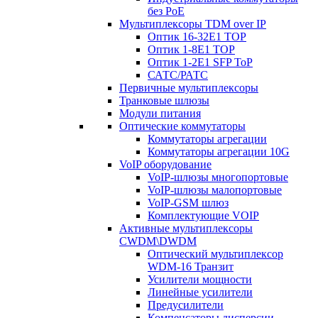
без PoE
Мультиплексоры TDM over IP
Оптик 16-32E1 TOP
Оптик 1-8E1 TOP
Оптик 1-2E1 SFP ToP
САТС/РАТС
Первичные мультиплексоры
Транковые шлюзы
Модули питания
Оптические коммутаторы
Коммутаторы агрегации
Коммутаторы агрегации 10G
VoIP оборудование
VoIP-шлюзы многопортовые
VoIP-шлюзы малопортовые
VoIP-GSM шлюз
Комплектующие VOIP
Активные мультиплексоры
CWDM\DWDM
Оптический мультиплексор
WDM-16 Транзит
Усилители мощности
Линейные усилители
Предусилители
Компенсаторы дисперсии