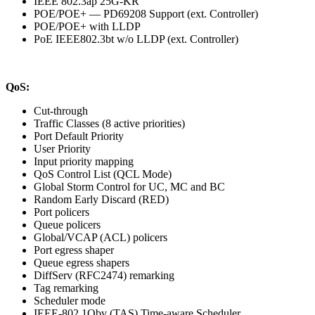
IEEE 802.3ap 25G-KR
POE/POE+ — PD69208 Support (ext. Controller)
POE/POE+ with LLDP
PoE IEEE802.3bt w/o LLDP (ext. Controller)
QoS:
Cut-through
Traffic Classes (8 active priorities)
Port Default Priority
User Priority
Input priority mapping
QoS Control List (QCL Mode)
Global Storm Control for UC, MC and BC
Random Early Discard (RED)
Port policers
Queue policers
Global/VCAP (ACL) policers
Port egress shaper
Queue egress shapers
DiffServ (RFC2474) remarking
Tag remarking
Scheduler mode
IEEE-802.1Qbv (TAS) Time-aware Scheduler