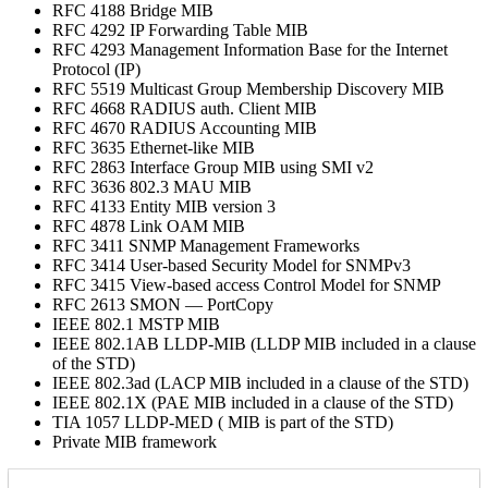
RFC 4188 Bridge MIB
RFC 4292 IP Forwarding Table MIB
RFC 4293 Management Information Base for the Internet
Protocol (IP)
RFC 5519 Multicast Group Membership Discovery MIB
RFC 4668 RADIUS auth. Client MIB
RFC 4670 RADIUS Accounting MIB
RFC 3635 Ethernet-like MIB
RFC 2863 Interface Group MIB using SMI v2
RFC 3636 802.3 MAU MIB
RFC 4133 Entity MIB version 3
RFC 4878 Link OAM MIB
RFC 3411 SNMP Management Frameworks
RFC 3414 User-based Security Model for SNMPv3
RFC 3415 View-based access Control Model for SNMP
RFC 2613 SMON — PortCopy
IEEE 802.1 MSTP MIB
IEEE 802.1AB LLDP-MIB (LLDP MIB included in a clause
of the STD)
IEEE 802.3ad (LACP MIB included in a clause of the STD)
IEEE 802.1X (PAE MIB included in a clause of the STD)
TIA 1057 LLDP-MED ( MIB is part of the STD)
Private MIB framework