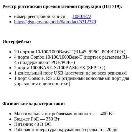
Реестр российской промышленной продукции (ПП 719):
номер реестровой записи —
10807872
https://gisp.gov.ru/goods/#/product/5312379
Интерфейсы:
20 портов 10/100/1000Base-T (RJ-45, 8P8C, POE/POE+)
4 порта Combo 10/100/1000Base-T (порты с разъемом RJ-
45 поддерживают POE/POE+)
2 порта 1000BASE-X/100BASE-FX (SFP, 1G)
1 консольный порт USB (доступен не во всех ревизиях)
1 порт Console, RS-232 (отдельный консольный порт для
управления и диагностики)
Физические характеристики
:
Максимальная потребляемая мощность — 400 Вт
Бюджет PoE — 350 Вт
Питание: 48 В DС
Рабочая температура окружающей среды: от -20 до