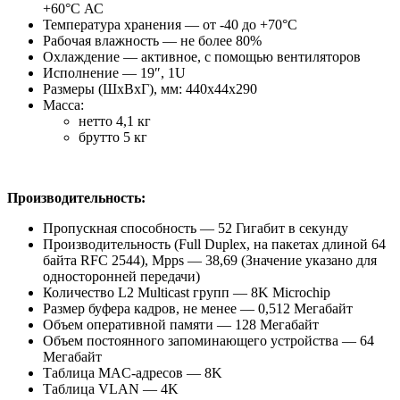
+60°С АС
Температура хранения — от -40 до +70°С
Рабочая влажность — не более 80%
Охлаждение — активное, с помощью вентиляторов
Исполнение — 19″, 1U
Размеры (ШхВхГ), мм: 440x44x290
Масса:
нетто 4,1 кг
брутто 5 кг
Производительность:
Пропускная способность — 52 Гигабит в секунду
Производительность (Full Duplex, на пакетах длиной 64
байта RFC 2544), Mpps — 38,69 (Значение указано для
односторонней передачи)
Количество L2 Multicast групп — 8K Microchip
Размер буфера кадров, не менее — 0,512 Mегабайт
Объем оперативной памяти — 128 Mегабайт
Объем постоянного запоминающего устройства — 64
Mегабайт
Таблица MAC-адресов — 8K
Таблица VLAN — 4K