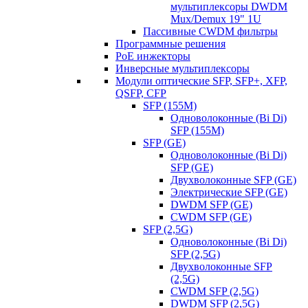
мультиплексоры DWDM
Mux/Demux 19" 1U
Пассивные CWDM фильтры
Программные решения
PoE инжекторы
Инверсные мультиплексоры
Модули оптические SFP, SFP+, XFP,
QSFP, CFP
SFP (155M)
Одноволоконные (Bi Di)
SFP (155M)
SFP (GE)
Одноволоконные (Bi Di)
SFP (GE)
Двухволоконные SFP (GE)
Электрические SFP (GE)
DWDM SFP (GE)
CWDM SFP (GE)
SFP (2,5G)
Одноволоконные (Bi Di)
SFP (2,5G)
Двухволоконные SFP
(2,5G)
CWDM SFP (2,5G)
DWDM SFP (2,5G)