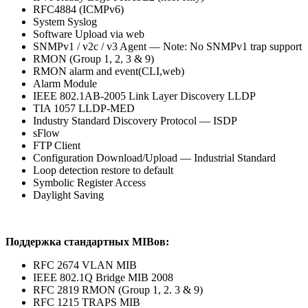
RFC4884 (ICMPv6)
System Syslog
Software Upload via web
SNMPv1 / v2c / v3 Agent — Note: No SNMPv1 trap support
RMON (Group 1, 2, 3 & 9)
RMON alarm and event(CLI,web)
Alarm Module
IEEE 802.1AB-2005 Link Layer Discovery LLDP
TIA 1057 LLDP-MED
Industry Standard Discovery Protocol — ISDP
sFlow
FTP Client
Configuration Download/Upload — Industrial Standard
Loop detection restore to default
Symbolic Register Access
Daylight Saving
Поддержка стандартных MIBов:
RFC 2674 VLAN MIB
IEEE 802.1Q Bridge MIB 2008
RFC 2819 RMON (Group 1, 2. 3 & 9)
RFC 1215 TRAPS MIB