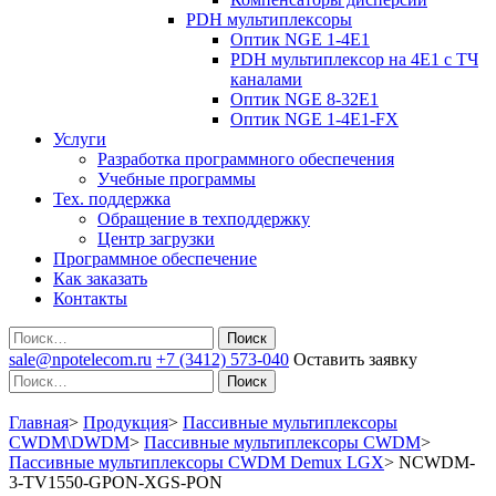
PDH мультиплексоры
Оптик NGE 1-4E1
PDH мультиплексор на 4Е1 с ТЧ
каналами
Оптик NGE 8-32E1
Оптик NGE 1-4E1-FX
Услуги
Разработка программного обеспечения
Учебные программы
Тех. поддержка
Обращение в техподдержку
Центр загрузки
Программное обеспечение
Как заказать
Контакты
Поиск
sale@npotelecom.ru
+7 (3412) 573-040
Оставить заявку
Поиск
Главная
>
Продукция
>
Пассивные мультиплексоры
CWDM\DWDM
>
Пассивные мультиплексоры CWDM
>
Пассивные мультиплексоры CWDM Demux LGX
>
NCWDM-
3-TV1550-GPON-XGS-PON