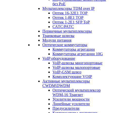
без PoE
Мультиплексоры TDM over IP
Оптик 16-32E1 TOP
Оптик 1-8E1 TOP
Оптик 1-2E1 SFP ToP
САТС/РАТС
Первичные мультиплексоры
Транковые шлюзы
Модули питания
Оптические коммутаторы
Коммутаторы агрегации
Коммутаторы агрегации 10G
VoIP оборудование
VoIP-шлюзы многопортовые
VoIP-шлюзы малопортовые
VoIP-GSM шлюз
Комплектующие VOIP
Активные мультиплексоры
CWDM\DWDM
Оптический мультиплексор
WDM-16 Транзит
Усилители мощности
Линейные усилители
Предусилители
Компенсаторы дисперсии