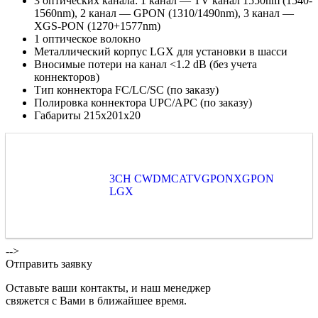
3 оптических канала: 1 канал — TV канал 1550nm (1540-
1560nm), 2 канал — GPON (1310/1490nm), 3 канал —
XGS-PON (1270+1577nm)
1 оптическое волокно
Металлический корпус LGX для установки в шасси
Вносимые потери на канал <1.2 dB (без учета
коннекторов)
Тип коннектора FC/LC/SC (по заказу)
Полировка коннектора UPC/APC (по заказу)
Габариты 215х201х20
3CH CWDMCATVGPONXGPON
LGX
-->
Отправить заявку
Оставьте ваши контакты, и наш менеджер
свяжется с Вами в ближайшее время.