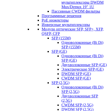
мультиплексоры DWDM
Mux/Demux 19" 1U
Пассивные CWDM фильтры
Программные решения
PoE инжекторы
Инверсные мультиплексоры
Модули оптические SFP, SFP+, XFP,
QSFP, CFP
SFP (155M)
Одноволоконные (Bi Di)
SFP (155M)
SFP (GE)
Одноволоконные (Bi Di)
SFP (GE)
Двухволоконные SFP (GE)
Электрические SFP (GE)
DWDM SFP (GE)
CWDM SFP (GE)
SFP (2,5G)
Одноволоконные (Bi Di)
SFP (2,5G)
Двухволоконные SFP
(2,5G)
CWDM SFP (2,5G)
DWDM SFP (2,5G)