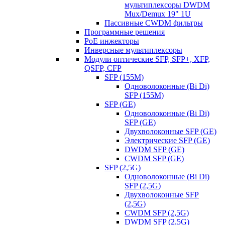
мультиплексоры DWDM
Mux/Demux 19" 1U
Пассивные CWDM фильтры
Программные решения
PoE инжекторы
Инверсные мультиплексоры
Модули оптические SFP, SFP+, XFP,
QSFP, CFP
SFP (155M)
Одноволоконные (Bi Di)
SFP (155M)
SFP (GE)
Одноволоконные (Bi Di)
SFP (GE)
Двухволоконные SFP (GE)
Электрические SFP (GE)
DWDM SFP (GE)
CWDM SFP (GE)
SFP (2,5G)
Одноволоконные (Bi Di)
SFP (2,5G)
Двухволоконные SFP
(2,5G)
CWDM SFP (2,5G)
DWDM SFP (2,5G)