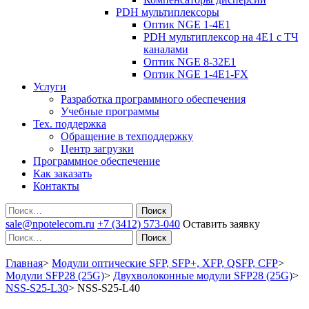
PDH мультиплексоры
Оптик NGE 1-4E1
PDH мультиплексор на 4Е1 с ТЧ
каналами
Оптик NGE 8-32E1
Оптик NGE 1-4E1-FX
Услуги
Разработка программного обеспечения
Учебные программы
Тех. поддержка
Обращение в техподдержку
Центр загрузки
Программное обеспечение
Как заказать
Контакты
Поиск
sale@npotelecom.ru
+7 (3412) 573-040
Оставить заявку
Поиск
Главная
>
Модули оптические SFP, SFP+, XFP, QSFP, CFP
>
Модули SFP28 (25G)
>
Двухволоконные модули SFP28 (25G)
>
NSS-S25-L30
>
NSS-S25-L40