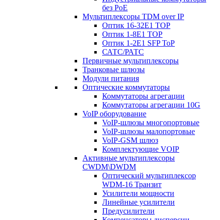
без PoE
Мультиплексоры TDM over IP
Оптик 16-32E1 TOP
Оптик 1-8E1 TOP
Оптик 1-2E1 SFP ToP
САТС/РАТС
Первичные мультиплексоры
Транковые шлюзы
Модули питания
Оптические коммутаторы
Коммутаторы агрегации
Коммутаторы агрегации 10G
VoIP оборудование
VoIP-шлюзы многопортовые
VoIP-шлюзы малопортовые
VoIP-GSM шлюз
Комплектующие VOIP
Активные мультиплексоры
CWDM\DWDM
Оптический мультиплексор
WDM-16 Транзит
Усилители мощности
Линейные усилители
Предусилители
Компенсаторы дисперсии